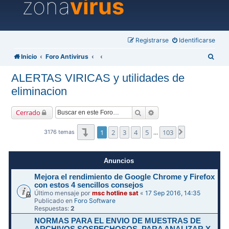
zona
virus
Registrarse
Identificarse
B
Inicio
Foro Antivirus
u
ALERTAS VIRICAS y utilidades de
s
eliminacion
c
a
Buscar
Búsqueda avanzada
Cerrado
r
Página
1
de
103
1
2
3
4
5
103
Siguiente
3176 temas
…
Anuncios
Mejora el rendimiento de Google Chrome y Firefox
con estos 4 sencillos consejos
Último mensaje por
msc hotline sat
«
17 Sep 2016, 14:35
Publicado en
Foro Software
Respuestas:
2
NORMAS PARA EL ENVIO DE MUESTRAS DE