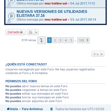
Último mensaje por
msc hotline sat
«
04 Jul 2017, 11:12
NUEVA/S VERSION/ES DE UTILIDAD/ES
ELISTARA 37.16
Último mensaje por
msc hotline sat
«
03 Jul 2017, 09:14
Cerrado
Página
1
de
103
1
2
3
4
5
103
Siguiente
3176 temas
…
Ir a
¿QUIÉN ESTÁ CONECTADO?
Usuarios navegando por este Foro: No hay usuarios registrados
visitando el Foro y 6 invitados
PERMISOS DEL FORO
No puedes
abrir nuevos temas en este Foro
No puedes
responder a temas en este Foro
No puedes
editar sus mensajes en este Foro
No puedes
borrar sus mensajes en este Foro
No puedes
enviar adjuntos en este Foro
Inicio
Foro Antivirus
Todos los horarios son
UTC+02:00