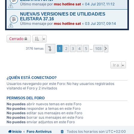
Último mensaje por
msc hotline sat
«
04 Jul 2017, 11:12
NUEVA/S VERSION/ES DE UTILIDAD/ES
ELISTARA 37.16
Último mensaje por
msc hotline sat
«
03 Jul 2017, 09:14
Cerrado
Página
1
de
103
1
2
3
4
5
103
Siguiente
3176 temas
…
Ir a
¿QUIÉN ESTÁ CONECTADO?
Usuarios navegando por este Foro: No hay usuarios registrados
visitando el Foro y 2 invitados
PERMISOS DEL FORO
No puedes
abrir nuevos temas en este Foro
No puedes
responder a temas en este Foro
No puedes
editar sus mensajes en este Foro
No puedes
borrar sus mensajes en este Foro
No puedes
enviar adjuntos en este Foro
Inicio
Foro Antivirus
Todos los horarios son
UTC+02:00