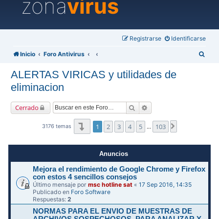
zona
virus
Registrarse
Identificarse
B
Inicio
Foro Antivirus
u
ALERTAS VIRICAS y utilidades de
s
eliminacion
c
a
Buscar
Búsqueda avanzada
Cerrado
r
Página
1
de
103
1
2
3
4
5
103
Siguiente
3176 temas
…
Anuncios
Mejora el rendimiento de Google Chrome y Firefox
con estos 4 sencillos consejos
Último mensaje por
msc hotline sat
«
17 Sep 2016, 14:35
Publicado en
Foro Software
Respuestas:
2
NORMAS PARA EL ENVIO DE MUESTRAS DE