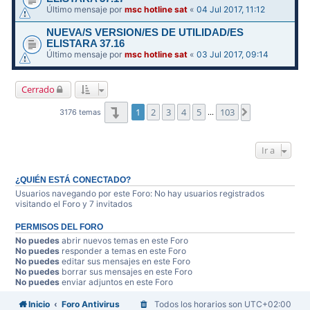
Último mensaje por
msc hotline sat
«
04 Jul 2017, 11:12
NUEVA/S VERSION/ES DE UTILIDAD/ES
ELISTARA 37.16
Último mensaje por
msc hotline sat
«
03 Jul 2017, 09:14
Cerrado
Página
1
de
103
1
2
3
4
5
103
Siguiente
3176 temas
…
Ir a
¿QUIÉN ESTÁ CONECTADO?
Usuarios navegando por este Foro: No hay usuarios registrados
visitando el Foro y 7 invitados
PERMISOS DEL FORO
No puedes
abrir nuevos temas en este Foro
No puedes
responder a temas en este Foro
No puedes
editar sus mensajes en este Foro
No puedes
borrar sus mensajes en este Foro
No puedes
enviar adjuntos en este Foro
Inicio
Foro Antivirus
Todos los horarios son
UTC+02:00