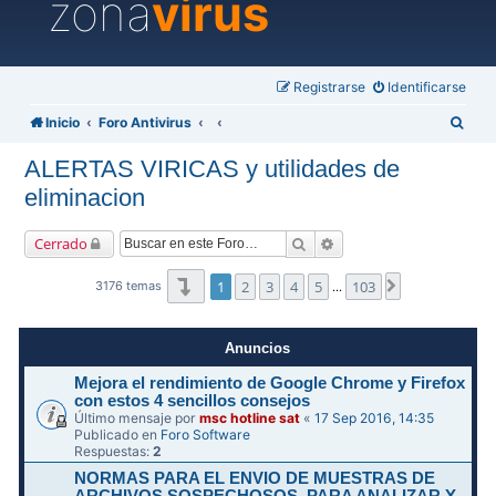
zona
virus
Registrarse
Identificarse
B
Inicio
Foro Antivirus
u
ALERTAS VIRICAS y utilidades de
s
eliminacion
c
a
Buscar
Búsqueda avanzada
Cerrado
r
Página
1
de
103
1
2
3
4
5
103
Siguiente
3176 temas
…
Anuncios
Mejora el rendimiento de Google Chrome y Firefox
con estos 4 sencillos consejos
Último mensaje por
msc hotline sat
«
17 Sep 2016, 14:35
Publicado en
Foro Software
Respuestas:
2
NORMAS PARA EL ENVIO DE MUESTRAS DE