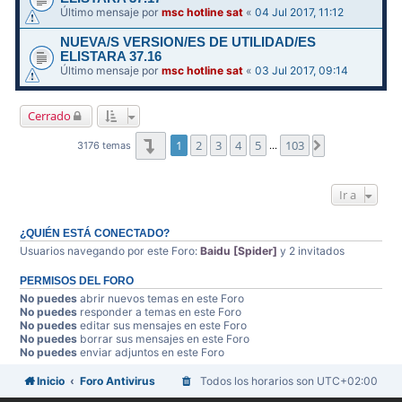
Último mensaje por
msc hotline sat
«
04 Jul 2017, 11:12
NUEVA/S VERSION/ES DE UTILIDAD/ES
ELISTARA 37.16
Último mensaje por
msc hotline sat
«
03 Jul 2017, 09:14
Cerrado
Página
1
de
103
1
2
3
4
5
103
Siguiente
3176 temas
…
Ir a
¿QUIÉN ESTÁ CONECTADO?
Usuarios navegando por este Foro:
Baidu [Spider]
y 2 invitados
PERMISOS DEL FORO
No puedes
abrir nuevos temas en este Foro
No puedes
responder a temas en este Foro
No puedes
editar sus mensajes en este Foro
No puedes
borrar sus mensajes en este Foro
No puedes
enviar adjuntos en este Foro
Inicio
Foro Antivirus
Todos los horarios son
UTC+02:00