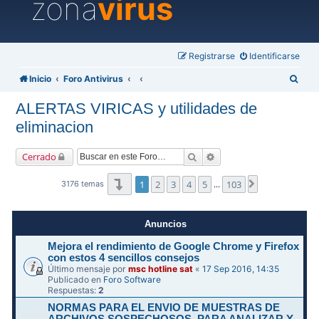
zona
virus
Registrarse
Identificarse
B
Inicio
Foro Antivirus
u
ALERTAS VIRICAS y utilidades de
s
eliminacion
c
a
Buscar
Búsqueda avanzada
Cerrado
r
Página
1
de
103
1
2
3
4
5
103
Siguiente
3176 temas
…
Anuncios
Mejora el rendimiento de Google Chrome y Firefox
con estos 4 sencillos consejos
Último mensaje por
msc hotline sat
«
17 Sep 2016, 14:35
Publicado en
Foro Software
Respuestas:
2
NORMAS PARA EL ENVIO DE MUESTRAS DE