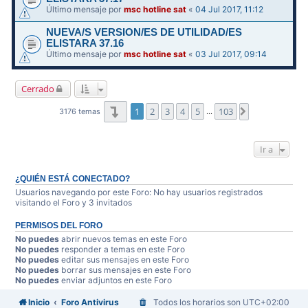
Último mensaje por
msc hotline sat
«
04 Jul 2017, 11:12
NUEVA/S VERSION/ES DE UTILIDAD/ES
ELISTARA 37.16
Último mensaje por
msc hotline sat
«
03 Jul 2017, 09:14
Cerrado
Página
1
de
103
1
2
3
4
5
103
Siguiente
3176 temas
…
Ir a
¿QUIÉN ESTÁ CONECTADO?
Usuarios navegando por este Foro: No hay usuarios registrados
visitando el Foro y 3 invitados
PERMISOS DEL FORO
No puedes
abrir nuevos temas en este Foro
No puedes
responder a temas en este Foro
No puedes
editar sus mensajes en este Foro
No puedes
borrar sus mensajes en este Foro
No puedes
enviar adjuntos en este Foro
Inicio
Foro Antivirus
Todos los horarios son
UTC+02:00