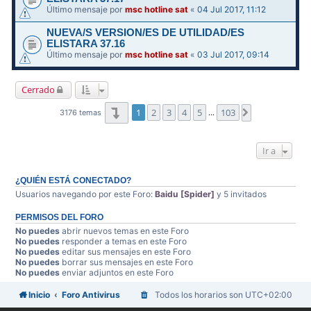
Último mensaje por
msc hotline sat
«
04 Jul 2017, 11:12
NUEVA/S VERSION/ES DE UTILIDAD/ES
ELISTARA 37.16
Último mensaje por
msc hotline sat
«
03 Jul 2017, 09:14
Cerrado
Página
1
de
103
1
2
3
4
5
103
Siguiente
3176 temas
…
Ir a
¿QUIÉN ESTÁ CONECTADO?
Usuarios navegando por este Foro:
Baidu [Spider]
y 5 invitados
PERMISOS DEL FORO
No puedes
abrir nuevos temas en este Foro
No puedes
responder a temas en este Foro
No puedes
editar sus mensajes en este Foro
No puedes
borrar sus mensajes en este Foro
No puedes
enviar adjuntos en este Foro
Inicio
Foro Antivirus
Todos los horarios son
UTC+02:00