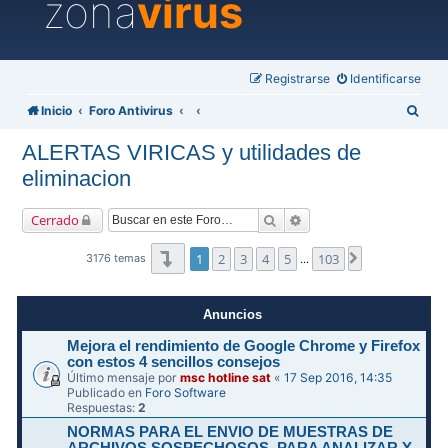
zona
virus
Registrarse
Identificarse
B
Inicio
Foro Antivirus
u
ALERTAS VIRICAS y utilidades de
s
eliminacion
c
a
Buscar
Búsqueda avanzada
Cerrado
r
Página
1
de
103
1
2
3
4
5
103
Siguiente
3176 temas
…
Anuncios
Mejora el rendimiento de Google Chrome y Firefox
con estos 4 sencillos consejos
Último mensaje por
msc hotline sat
«
17 Sep 2016, 14:35
Publicado en
Foro Software
Respuestas:
2
NORMAS PARA EL ENVIO DE MUESTRAS DE