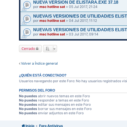
NUEVA VERSION DE ELISTARA.EXE 37.18
por
msc hotline sat
» 05 Jul 2017, 21:24
NUEVA/S VERSION/ES DE UTILIDAD/ES ELIST
por
msc hotline sat
» 04 Jul 2017, 11:12
NUEVA/S VERSION/ES DE UTILIDAD/ES ELIST
por
msc hotline sat
» 03 Jul 2017, 09:14
Cerrado
Volver a Índice general
¿QUIÉN ESTÁ CONECTADO?
Usuarios navegando por este Foro: No hay usuarios registrados visi
PERMISOS DEL FORO
No puedes
abrir nuevos temas en este Foro
No puedes
responder a temas en este Foro
No puedes
editar sus mensajes en este Foro
No puedes
borrar sus mensajes en este Foro
No puedes
enviar adjuntos en este Foro
Inicio
Foro Antivirus