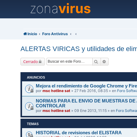
zona
virus
Inicio
Foro Antivirus
ALERTAS VIRICAS y utilidades de elim
Buscar
Búsqueda avanz
Cerrado
ANUNCIOS
Mejora el rendimiento de Google Chrome y Fire
por
msc hotline sat
» 27 Feb 2016, 08:35 » en
Foro Softw
NORMAS PARA EL ENVIO DE MUESTRAS DE
CONTROLAR
por
msc hotline sat
» 09 Ene 2013, 11:15 » en
Foro Softwa
TEMAS
HISTORIAL de revisiones del ELISTARA