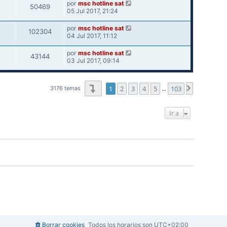
por
msc hotline sat
50469
05 Jul 2017, 21:24
por
msc hotline sat
102304
04 Jul 2017, 11:12
por
msc hotline sat
43144
03 Jul 2017, 09:14
Página
1
de
103
1
2
3
4
5
103
Siguiente
3176 temas
…
Ir a
Borrar cookies
Todos los horarios son
UTC+02:00