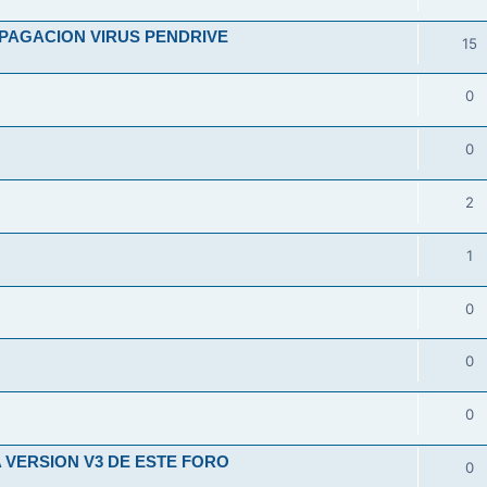
OPAGACION VIRUS PENDRIVE
15
E
0
0
2
1
0
0
0
 VERSION V3 DE ESTE FORO
0