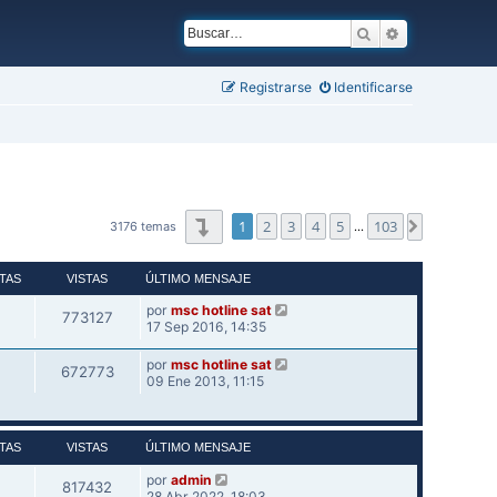
Buscar
Búsqueda ava
Registrarse
Identificarse
Página
1
de
103
1
2
3
4
5
103
Siguiente
3176 temas
…
TAS
VISTAS
ÚLTIMO MENSAJE
por
msc hotline sat
773127
17 Sep 2016, 14:35
por
msc hotline sat
672773
09 Ene 2013, 11:15
TAS
VISTAS
ÚLTIMO MENSAJE
por
admin
817432
28 Abr 2022, 18:03