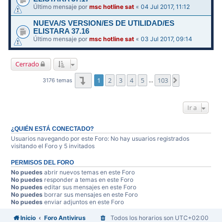
Último mensaje por
msc hotline sat
«
04 Jul 2017, 11:12
NUEVA/S VERSION/ES DE UTILIDAD/ES
ELISTARA 37.16
Último mensaje por
msc hotline sat
«
03 Jul 2017, 09:14
Cerrado
Página
1
de
103
1
2
3
4
5
103
Siguiente
3176 temas
…
Ir a
¿QUIÉN ESTÁ CONECTADO?
Usuarios navegando por este Foro: No hay usuarios registrados
visitando el Foro y 5 invitados
PERMISOS DEL FORO
No puedes
abrir nuevos temas en este Foro
No puedes
responder a temas en este Foro
No puedes
editar sus mensajes en este Foro
No puedes
borrar sus mensajes en este Foro
No puedes
enviar adjuntos en este Foro
Inicio
Foro Antivirus
Todos los horarios son
UTC+02:00