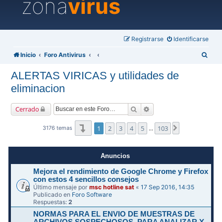
zona
virus
Registrarse
Identificarse
B
Inicio
Foro Antivirus
u
ALERTAS VIRICAS y utilidades de
s
eliminacion
c
a
Buscar
Búsqueda avanzada
Cerrado
r
Página
1
de
103
1
2
3
4
5
103
Siguiente
3176 temas
…
Anuncios
Mejora el rendimiento de Google Chrome y Firefox
con estos 4 sencillos consejos
Último mensaje por
msc hotline sat
«
17 Sep 2016, 14:35
Publicado en
Foro Software
Respuestas:
2
NORMAS PARA EL ENVIO DE MUESTRAS DE