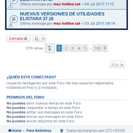
Último mensaje por
msc hotline sat
«
04 Jul 2017, 11:12
NUEVA/S VERSION/ES DE UTILIDAD/ES
ELISTARA 37.16
Último mensaje por
msc hotline sat
«
03 Jul 2017, 09:14
Cerrado
Página
1
de
103
1
2
3
4
5
103
Siguiente
3176 temas
…
Ir a
¿QUIÉN ESTÁ CONECTADO?
Usuarios navegando por este Foro: No hay usuarios registrados
visitando el Foro y 2 invitados
PERMISOS DEL FORO
No puedes
abrir nuevos temas en este Foro
No puedes
responder a temas en este Foro
No puedes
editar sus mensajes en este Foro
No puedes
borrar sus mensajes en este Foro
No puedes
enviar adjuntos en este Foro
Inicio
Foro Antivirus
Todos los horarios son
UTC+02:00