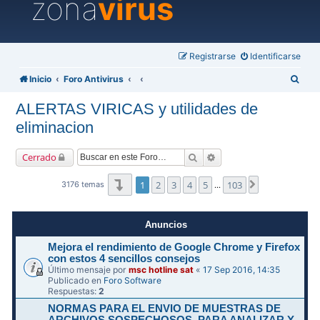
zona
virus
Registrarse
Identificarse
B
Inicio
Foro Antivirus
u
ALERTAS VIRICAS y utilidades de
s
eliminacion
c
a
Buscar
Búsqueda avanzada
Cerrado
r
Página
1
de
103
1
2
3
4
5
103
Siguiente
3176 temas
…
Anuncios
Mejora el rendimiento de Google Chrome y Firefox
con estos 4 sencillos consejos
Último mensaje por
msc hotline sat
«
17 Sep 2016, 14:35
Publicado en
Foro Software
Respuestas:
2
NORMAS PARA EL ENVIO DE MUESTRAS DE