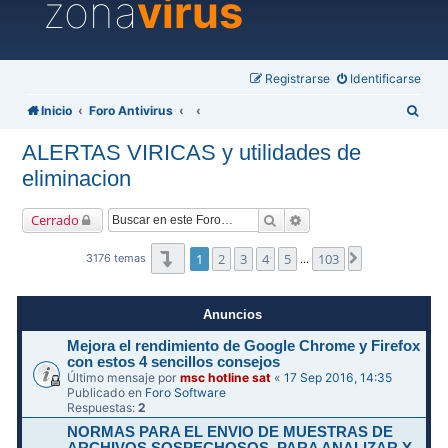
zona
virus
Registrarse
Identificarse
B
Inicio
Foro Antivirus
u
ALERTAS VIRICAS y utilidades de
s
eliminacion
c
a
Buscar
Búsqueda avanzada
Cerrado
r
Página
1
de
103
1
2
3
4
5
103
Siguiente
3176 temas
…
Anuncios
Mejora el rendimiento de Google Chrome y Firefox
con estos 4 sencillos consejos
Último mensaje por
msc hotline sat
«
17 Sep 2016, 14:35
Publicado en
Foro Software
Respuestas:
2
NORMAS PARA EL ENVIO DE MUESTRAS DE