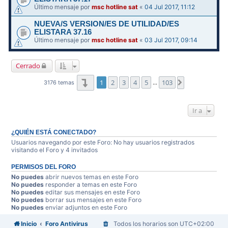
Último mensaje por
msc hotline sat
«
04 Jul 2017, 11:12
NUEVA/S VERSION/ES DE UTILIDAD/ES
ELISTARA 37.16
Último mensaje por
msc hotline sat
«
03 Jul 2017, 09:14
Cerrado
Página
1
de
103
1
2
3
4
5
103
Siguiente
3176 temas
…
Ir a
¿QUIÉN ESTÁ CONECTADO?
Usuarios navegando por este Foro: No hay usuarios registrados
visitando el Foro y 4 invitados
PERMISOS DEL FORO
No puedes
abrir nuevos temas en este Foro
No puedes
responder a temas en este Foro
No puedes
editar sus mensajes en este Foro
No puedes
borrar sus mensajes en este Foro
No puedes
enviar adjuntos en este Foro
Inicio
Foro Antivirus
Todos los horarios son
UTC+02:00