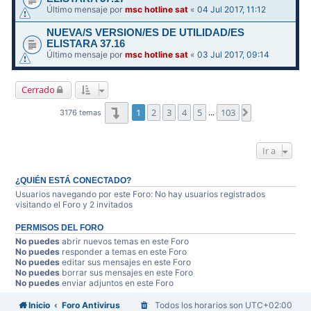
Último mensaje por
msc hotline sat
«
04 Jul 2017, 11:12
NUEVA/S VERSION/ES DE UTILIDAD/ES
ELISTARA 37.16
Último mensaje por
msc hotline sat
«
03 Jul 2017, 09:14
Cerrado
Página
1
de
103
1
2
3
4
5
103
Siguiente
3176 temas
…
Ir a
¿QUIÉN ESTÁ CONECTADO?
Usuarios navegando por este Foro: No hay usuarios registrados
visitando el Foro y 2 invitados
PERMISOS DEL FORO
No puedes
abrir nuevos temas en este Foro
No puedes
responder a temas en este Foro
No puedes
editar sus mensajes en este Foro
No puedes
borrar sus mensajes en este Foro
No puedes
enviar adjuntos en este Foro
Inicio
Foro Antivirus
Todos los horarios son
UTC+02:00