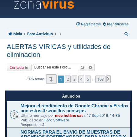
zona
virus
Registrarse
Identificarse
B
Inicio
Foro Antivirus
u
ALERTAS VIRICAS y utilidades de
s
eliminacion
c
a
Buscar
Búsqueda avanzada
Cerrado
r
Página
1
de
103
1
2
3
4
5
103
Siguiente
3176 temas
…
Anuncios
Mejora el rendimiento de Google Chrome y Firefox
con estos 4 sencillos consejos
Último mensaje por
msc hotline sat
«
17 Sep 2016, 14:35
Publicado en
Foro Software
Respuestas:
2
NORMAS PARA EL ENVIO DE MUESTRAS DE