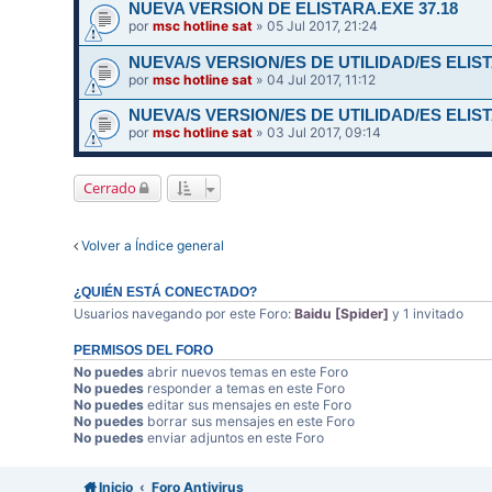
NUEVA VERSION DE ELISTARA.EXE 37.18
por
msc hotline sat
» 05 Jul 2017, 21:24
NUEVA/S VERSION/ES DE UTILIDAD/ES ELIST
por
msc hotline sat
» 04 Jul 2017, 11:12
NUEVA/S VERSION/ES DE UTILIDAD/ES ELIST
por
msc hotline sat
» 03 Jul 2017, 09:14
Cerrado
Volver a Índice general
¿QUIÉN ESTÁ CONECTADO?
Usuarios navegando por este Foro:
Baidu [Spider]
y 1 invitado
PERMISOS DEL FORO
No puedes
abrir nuevos temas en este Foro
No puedes
responder a temas en este Foro
No puedes
editar sus mensajes en este Foro
No puedes
borrar sus mensajes en este Foro
No puedes
enviar adjuntos en este Foro
Inicio
Foro Antivirus