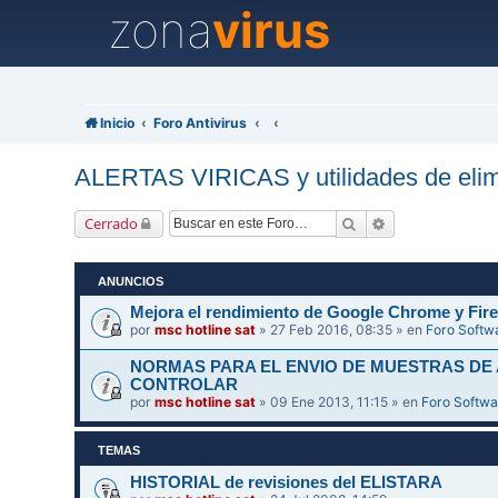
zona
virus
Inicio
Foro Antivirus
ALERTAS VIRICAS y utilidades de elim
Buscar
Búsqueda avanz
Cerrado
ANUNCIOS
Mejora el rendimiento de Google Chrome y Fire
por
msc hotline sat
» 27 Feb 2016, 08:35 » en
Foro Softw
NORMAS PARA EL ENVIO DE MUESTRAS DE
CONTROLAR
por
msc hotline sat
» 09 Ene 2013, 11:15 » en
Foro Softwa
TEMAS
HISTORIAL de revisiones del ELISTARA