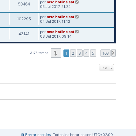
por
msc hotline sat
50464
05 Jul 2017, 21:24
por
msc hotline sat
102295
04 Jul 2017, 11:12
por
msc hotline sat
43141
03 Jul 2017, 09:14
Página
1
de
103
1
2
3
4
5
103
Siguiente
3176 temas
…
Ir a
Borrar cookies
Todos los horarios son
UTC+02:00