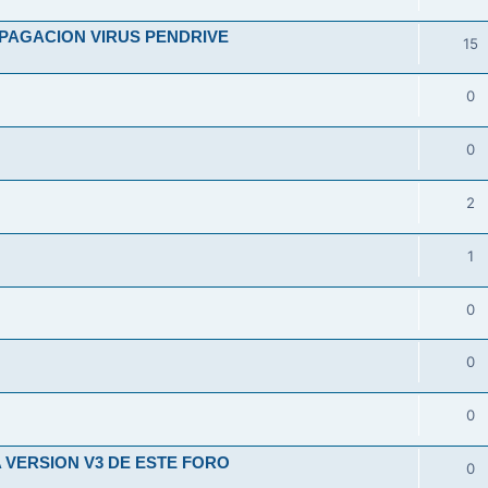
OPAGACION VIRUS PENDRIVE
15
E
0
0
2
1
0
0
0
 VERSION V3 DE ESTE FORO
0