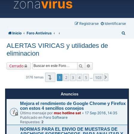
zona
virus
Registrarse
Identificarse
B
Inicio
Foro Antivirus
u
ALERTAS VIRICAS y utilidades de
s
eliminacion
c
a
Buscar
Búsqueda avanzada
Cerrado
r
Página
1
de
103
1
2
3
4
5
103
Siguiente
3176 temas
…
Anuncios
Mejora el rendimiento de Google Chrome y Firefox
con estos 4 sencillos consejos
Último mensaje por
msc hotline sat
«
17 Sep 2016, 14:35
Publicado en
Foro Software
Respuestas:
2
NORMAS PARA EL ENVIO DE MUESTRAS DE