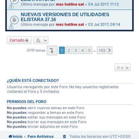
Último mensaje por
msc hotline sat
«
04 Jul 2017, 11:12
NUEVA/S VERSION/ES DE UTILIDAD/ES
ELISTARA 37.16
Último mensaje por
msc hotline sat
«
03 Jul 2017, 09:14
Cerrado
Página
1
de
103
1
2
3
4
5
103
Siguiente
3176 temas
…
Ir a
¿QUIÉN ESTÁ CONECTADO?
Usuarios navegando por este Foro: No hay usuarios registrados
visitando el Foro y 5 invitados
PERMISOS DEL FORO
No puedes
abrir nuevos temas en este Foro
No puedes
responder a temas en este Foro
No puedes
editar sus mensajes en este Foro
No puedes
borrar sus mensajes en este Foro
No puedes
enviar adjuntos en este Foro
Inicio
Foro Antivirus
Todos los horarios son
UTC+02:00