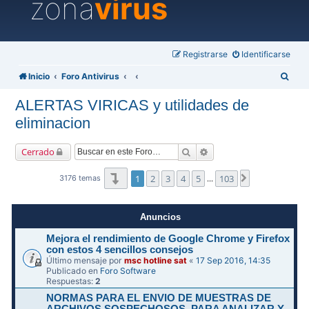
zona
virus
Registrarse
Identificarse
B
Inicio
Foro Antivirus
u
ALERTAS VIRICAS y utilidades de
s
eliminacion
c
a
Buscar
Búsqueda avanzada
Cerrado
r
Página
1
de
103
1
2
3
4
5
103
Siguiente
3176 temas
…
Anuncios
Mejora el rendimiento de Google Chrome y Firefox
con estos 4 sencillos consejos
Último mensaje por
msc hotline sat
«
17 Sep 2016, 14:35
Publicado en
Foro Software
Respuestas:
2
NORMAS PARA EL ENVIO DE MUESTRAS DE