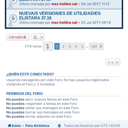
Último mensaje por
msc hotline sat
«
04 Jul 2017, 11:12
NUEVA/S VERSION/ES DE UTILIDAD/ES
ELISTARA 37.16
Último mensaje por
msc hotline sat
«
03 Jul 2017, 09:14
Cerrado
Página
1
de
103
1
2
3
4
5
103
Siguiente
3176 temas
…
Ir a
¿QUIÉN ESTÁ CONECTADO?
Usuarios navegando por este Foro: No hay usuarios registrados
visitando el Foro y 3 invitados
PERMISOS DEL FORO
No puedes
abrir nuevos temas en este Foro
No puedes
responder a temas en este Foro
No puedes
editar sus mensajes en este Foro
No puedes
borrar sus mensajes en este Foro
No puedes
enviar adjuntos en este Foro
Inicio
Foro Antivirus
Todos los horarios son
UTC+02:00