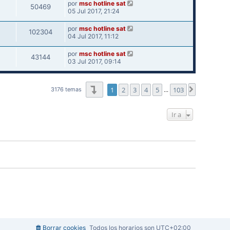
por
msc hotline sat
50469
05 Jul 2017, 21:24
por
msc hotline sat
102304
04 Jul 2017, 11:12
por
msc hotline sat
43144
03 Jul 2017, 09:14
Página
1
de
103
1
2
3
4
5
103
Siguiente
3176 temas
…
Ir a
Borrar cookies
Todos los horarios son
UTC+02:00