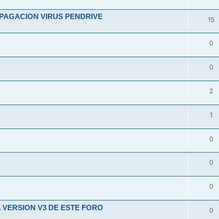
OPAGACION VIRUS PENDRIVE
15
E
0
0
2
1
0
0
0
 VERSION V3 DE ESTE FORO
0