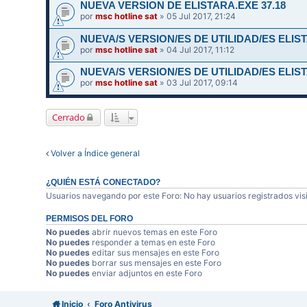
NUEVA VERSION DE ELISTARA.EXE 37.18
por
msc hotline sat
» 05 Jul 2017, 21:24
NUEVA/S VERSION/ES DE UTILIDAD/ES ELIST
por
msc hotline sat
» 04 Jul 2017, 11:12
NUEVA/S VERSION/ES DE UTILIDAD/ES ELIST
por
msc hotline sat
» 03 Jul 2017, 09:14
Cerrado
Volver a Índice general
¿QUIÉN ESTÁ CONECTADO?
Usuarios navegando por este Foro: No hay usuarios registrados visi
PERMISOS DEL FORO
No puedes
abrir nuevos temas en este Foro
No puedes
responder a temas en este Foro
No puedes
editar sus mensajes en este Foro
No puedes
borrar sus mensajes en este Foro
No puedes
enviar adjuntos en este Foro
Inicio
Foro Antivirus