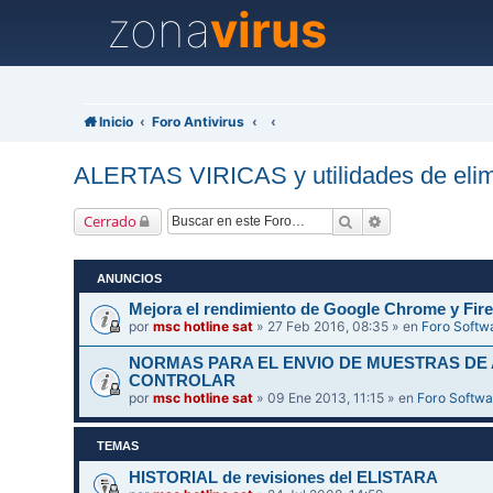
zona
virus
Inicio
Foro Antivirus
ALERTAS VIRICAS y utilidades de elim
Buscar
Búsqueda avanz
Cerrado
ANUNCIOS
Mejora el rendimiento de Google Chrome y Fire
por
msc hotline sat
» 27 Feb 2016, 08:35 » en
Foro Softw
NORMAS PARA EL ENVIO DE MUESTRAS DE
CONTROLAR
por
msc hotline sat
» 09 Ene 2013, 11:15 » en
Foro Softwa
TEMAS
HISTORIAL de revisiones del ELISTARA