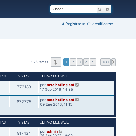
Buscar
Búsqueda ava
Registrarse
Identificarse
Página
1
de
103
1
2
3
4
5
103
Siguiente
3176 temas
…
TAS
VISTAS
ÚLTIMO MENSAJE
por
msc hotline sat
773133
17 Sep 2016, 14:35
por
msc hotline sat
672775
09 Ene 2013, 11:15
TAS
VISTAS
ÚLTIMO MENSAJE
por
admin
817434
28 Abr 2022, 18:03