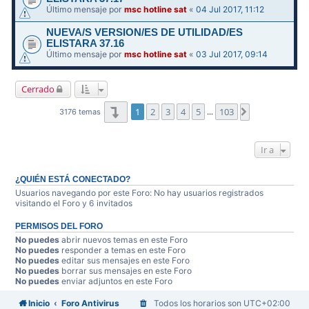
Último mensaje por
msc hotline sat
«
04 Jul 2017, 11:12
NUEVA/S VERSION/ES DE UTILIDAD/ES
ELISTARA 37.16
Último mensaje por
msc hotline sat
«
03 Jul 2017, 09:14
Cerrado
Página
1
de
103
1
2
3
4
5
103
Siguiente
3176 temas
…
Ir a
¿QUIÉN ESTÁ CONECTADO?
Usuarios navegando por este Foro: No hay usuarios registrados
visitando el Foro y 6 invitados
PERMISOS DEL FORO
No puedes
abrir nuevos temas en este Foro
No puedes
responder a temas en este Foro
No puedes
editar sus mensajes en este Foro
No puedes
borrar sus mensajes en este Foro
No puedes
enviar adjuntos en este Foro
Inicio
Foro Antivirus
Todos los horarios son
UTC+02:00