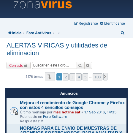
zona
virus
Registrarse
Identificarse
B
Inicio
Foro Antivirus
u
ALERTAS VIRICAS y utilidades de
s
eliminacion
c
a
Buscar
Búsqueda avanzada
Cerrado
r
Página
1
de
103
1
2
3
4
5
103
Siguiente
3176 temas
…
Anuncios
Mejora el rendimiento de Google Chrome y Firefox
con estos 4 sencillos consejos
Último mensaje por
msc hotline sat
«
17 Sep 2016, 14:35
Publicado en
Foro Software
Respuestas:
2
NORMAS PARA EL ENVIO DE MUESTRAS DE