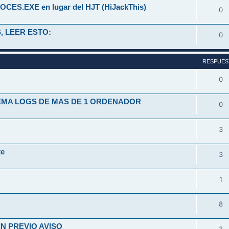
OCES.EXE en lugar del HJT (HiJackThis)
0
, LEER ESTO:
0
RESPUES
0
TEMA LOGS DE MAS DE 1 ORDENADOR
0
3
xe
3
1
8
N PREVIO AVISO