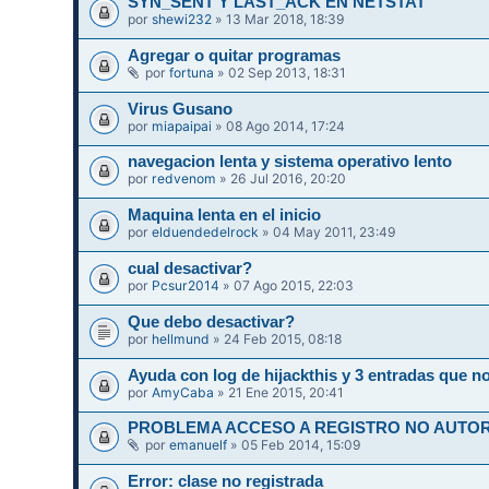
SYN_SENT Y LAST_ACK EN NETSTAT
por
shewi232
» 13 Mar 2018, 18:39
Agregar o quitar programas
por
fortuna
» 02 Sep 2013, 18:31
Virus Gusano
por
miapaipai
» 08 Ago 2014, 17:24
navegacion lenta y sistema operativo lento
por
redvenom
» 26 Jul 2016, 20:20
Maquina lenta en el inicio
por
elduendedelrock
» 04 May 2011, 23:49
cual desactivar?
por
Pcsur2014
» 07 Ago 2015, 22:03
Que debo desactivar?
por
hellmund
» 24 Feb 2015, 08:18
Ayuda con log de hijackthis y 3 entradas que 
por
AmyCaba
» 21 Ene 2015, 20:41
PROBLEMA ACCESO A REGISTRO NO AUTORI
por
emanuelf
» 05 Feb 2014, 15:09
Error: clase no registrada