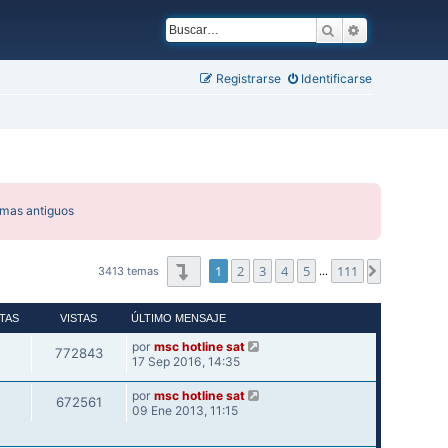
Buscar
Búsqueda ava
Registrarse
Identificarse
emas antiguos
Página
1
de
111
1
2
3
4
5
111
Siguiente
3413 temas
…
TAS
VISTAS
ÚLTIMO MENSAJE
por
msc hotline sat
772843
17 Sep 2016, 14:35
por
msc hotline sat
672561
09 Ene 2013, 11:15