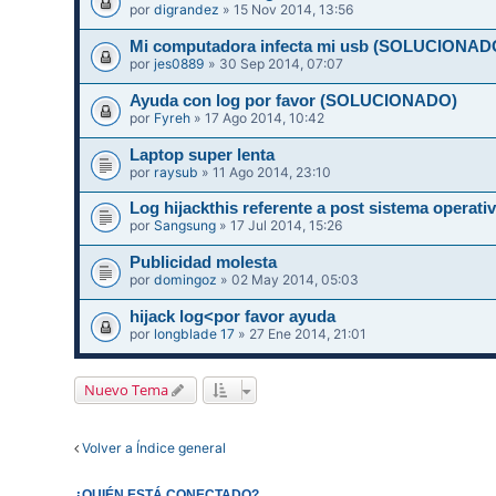
por
digrandez
» 15 Nov 2014, 13:56
Mi computadora infecta mi usb (SOLUCIONAD
por
jes0889
» 30 Sep 2014, 07:07
Ayuda con log por favor (SOLUCIONADO)
por
Fyreh
» 17 Ago 2014, 10:42
Laptop super lenta
por
raysub
» 11 Ago 2014, 23:10
Log hijackthis referente a post sistema operati
por
Sangsung
» 17 Jul 2014, 15:26
Publicidad molesta
por
domingoz
» 02 May 2014, 05:03
hijack log<por favor ayuda
por
longblade 17
» 27 Ene 2014, 21:01
Nuevo Tema
Volver a Índice general
¿QUIÉN ESTÁ CONECTADO?