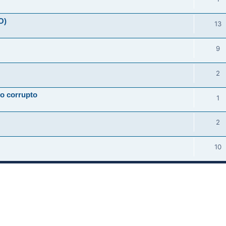
O)
13
9
2
vo corrupto
1
2
10