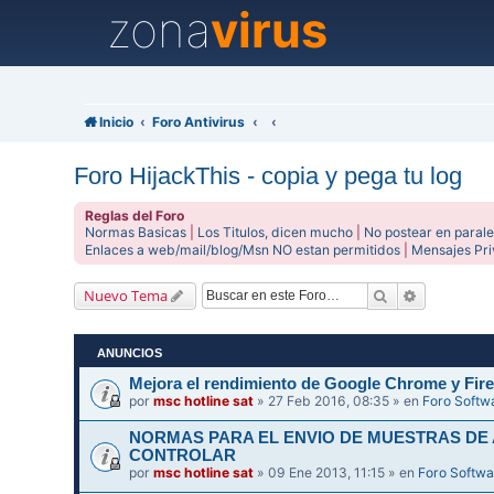
zona
virus
Inicio
Foro Antivirus
Foro HijackThis - copia y pega tu log
Reglas del Foro
Normas Basicas
|
Los Titulos, dicen mucho
|
No postear en parale
Enlaces a web/mail/blog/Msn NO estan permitidos
|
Mensajes Pr
Buscar
Búsqueda 
Nuevo Tema
ANUNCIOS
Mejora el rendimiento de Google Chrome y Fire
por
msc hotline sat
» 27 Feb 2016, 08:35 » en
Foro Softw
NORMAS PARA EL ENVIO DE MUESTRAS DE
CONTROLAR
por
msc hotline sat
» 09 Ene 2013, 11:15 » en
Foro Softwa