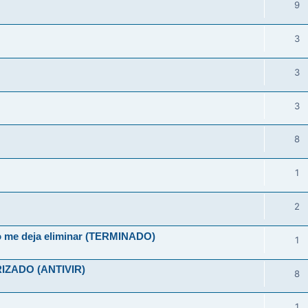
9
3
3
3
8
1
2
no me deja eliminar (TERMINADO)
1
ZADO (ANTIVIR)
8
1