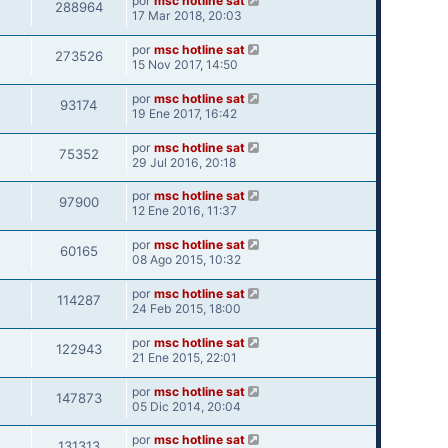
por
msc hotline sat
288964
17 Mar 2018, 20:03
por
msc hotline sat
273526
15 Nov 2017, 14:50
por
msc hotline sat
93174
19 Ene 2017, 16:42
por
msc hotline sat
75352
29 Jul 2016, 20:18
por
msc hotline sat
97900
12 Ene 2016, 11:37
por
msc hotline sat
60165
08 Ago 2015, 10:32
por
msc hotline sat
114287
24 Feb 2015, 18:00
por
msc hotline sat
122943
21 Ene 2015, 22:01
por
msc hotline sat
147873
05 Dic 2014, 20:04
por
msc hotline sat
131313