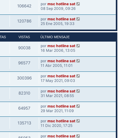
por
msc hotline sat
106642
08 Sep 2009, 09:26
por
msc hotline sat
120786
25 Ene 2005, 19:33
TAS
VISTAS
ÚLTIMO MENSAJE
por
msc hotline sat
90038
16 Mar 2006, 13:05
por
msc hotline sat
96577
11 Abr 2005, 11:01
por
msc hotline sat
300396
17 May 2021, 09:03
por
msc hotline sat
82310
31 Mar 2021, 08:55
por
msc hotline sat
64957
29 Mar 2021, 11:09
por
msc hotline sat
135713
11 Dic 2020, 17:25
por
msc hotline sat