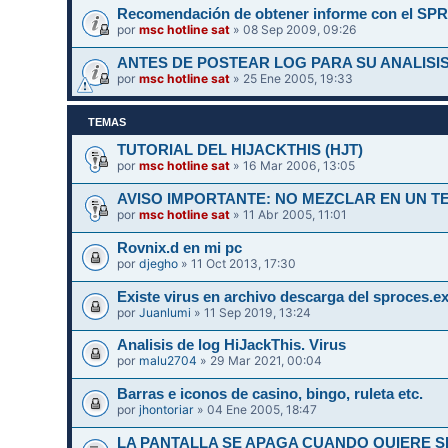
Recomendación de obtener informe con el SPR
por
msc hotline sat
» 08 Sep 2009, 09:26
ANTES DE POSTEAR LOG PARA SU ANALISIS
por
msc hotline sat
» 25 Ene 2005, 19:33
TEMAS
TUTORIAL DEL HIJACKTHIS (HJT)
por
msc hotline sat
» 16 Mar 2006, 13:05
AVISO IMPORTANTE: NO MEZCLAR EN UN 
por
msc hotline sat
» 11 Abr 2005, 11:01
Rovnix.d en mi pc
por
djegho
» 11 Oct 2013, 17:30
Existe virus en archivo descarga del sproces.e
por
Juanlumi
» 11 Sep 2019, 13:24
Analisis de log HiJackThis. Virus
por
malu2704
» 29 Mar 2021, 00:04
Barras e iconos de casino, bingo, ruleta etc.
por
jhontoriar
» 04 Ene 2005, 18:47
LA PANTALLA SE APAGA CUANDO QUIERE SI