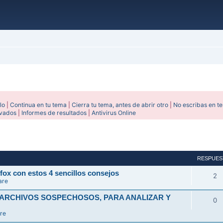
lo
|
Continua en tu tema
|
Cierra tu tema, antes de abrir otro
|
No escribas en t
ivados
|
Informes de resultados
|
Antivirus Online
avanzada
RESPUES
fox con estos 4 sencillos consejos
2
are
 ARCHIVOS SOSPECHOSOS, PARA ANALIZAR Y
0
re