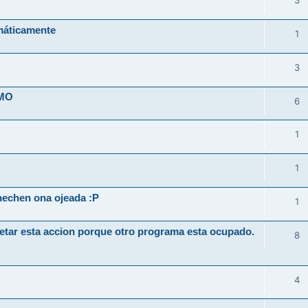
3
máticamente
1
3
IMO
6
1
1
hechen ona ojeada :P
1
etar esta accion porque otro programa esta ocupado.
8
4