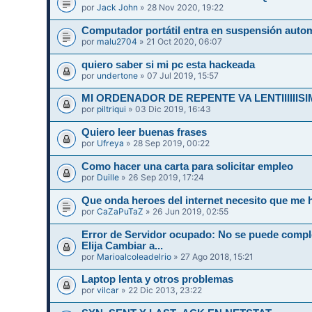
por
Jack John
» 28 Nov 2020, 19:22
Computador portátil entra en suspensión auto
por
malu2704
» 21 Oct 2020, 06:07
quiero saber si mi pc esta hackeada
por
undertone
» 07 Jul 2019, 15:57
MI ORDENADOR DE REPENTE VA LENTIIIIIIS
por
piltriqui
» 03 Dic 2019, 16:43
Quiero leer buenas frases
por
Ufreya
» 28 Sep 2019, 00:22
Como hacer una carta para solicitar empleo
por
Duille
» 26 Sep 2019, 17:24
Que onda heroes del internet necesito que me 
por
CaZaPuTaZ
» 26 Jun 2019, 02:55
Error de Servidor ocupado: No se puede compl
Elija Cambiar a...
por
Marioalcoleadelrio
» 27 Ago 2018, 15:21
Laptop lenta y otros problemas
por
vilcar
» 22 Dic 2013, 23:22