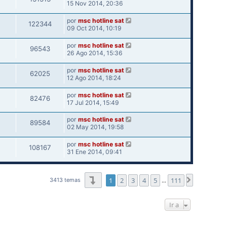
15 Nov 2014, 20:36
por
msc hotline sat
122344
09 Oct 2014, 10:19
por
msc hotline sat
96543
26 Ago 2014, 15:36
por
msc hotline sat
62025
12 Ago 2014, 18:24
por
msc hotline sat
82476
17 Jul 2014, 15:49
por
msc hotline sat
89584
02 May 2014, 19:58
por
msc hotline sat
108167
31 Ene 2014, 09:41
Página
1
de
111
1
2
3
4
5
111
Siguiente
3413 temas
…
Ir a