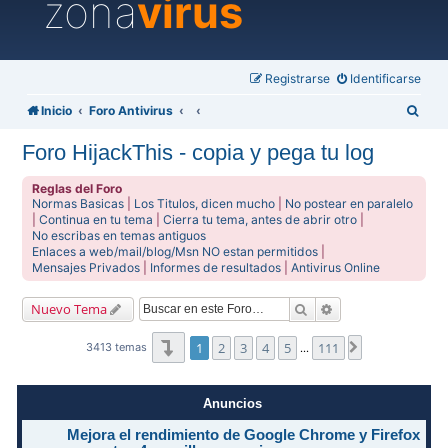
zona
virus
Registrarse
Identificarse
B
Inicio
Foro Antivirus
u
Foro HijackThis - copia y pega tu log
s
c
Reglas del Foro
Normas Basicas
|
Los Titulos, dicen mucho
|
No postear en paralelo
a
|
Continua en tu tema
|
Cierra tu tema, antes de abrir otro
|
No escribas en temas antiguos
r
Enlaces a web/mail/blog/Msn NO estan permitidos
|
Mensajes Privados
|
Informes de resultados
|
Antivirus Online
Buscar
Búsqueda avanzad
Nuevo Tema
Página
1
de
111
1
2
3
4
5
111
Siguiente
3413 temas
…
Anuncios
Mejora el rendimiento de Google Chrome y Firefox