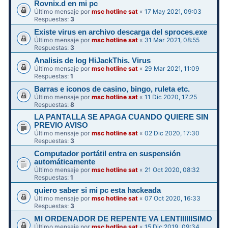
Rovnix.d en mi pc
Último mensaje por
msc hotline sat
«
17 May 2021, 09:03
Respuestas:
3
Existe virus en archivo descarga del sproces.exe
Último mensaje por
msc hotline sat
«
31 Mar 2021, 08:55
Respuestas:
3
Analisis de log HiJackThis. Virus
Último mensaje por
msc hotline sat
«
29 Mar 2021, 11:09
Respuestas:
1
Barras e iconos de casino, bingo, ruleta etc.
Último mensaje por
msc hotline sat
«
11 Dic 2020, 17:25
Respuestas:
8
LA PANTALLA SE APAGA CUANDO QUIERE SIN
PREVIO AVISO
Último mensaje por
msc hotline sat
«
02 Dic 2020, 17:30
Respuestas:
3
Computador portátil entra en suspensión
automáticamente
Último mensaje por
msc hotline sat
«
21 Oct 2020, 08:32
Respuestas:
1
quiero saber si mi pc esta hackeada
Último mensaje por
msc hotline sat
«
07 Oct 2020, 16:33
Respuestas:
3
MI ORDENADOR DE REPENTE VA LENTIIIIIISIMO
Último mensaje por
msc hotline sat
«
15 Dic 2019, 09:34