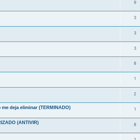
9
3
3
3
8
1
2
no me deja eliminar (TERMINADO)
1
ZADO (ANTIVIR)
8
1