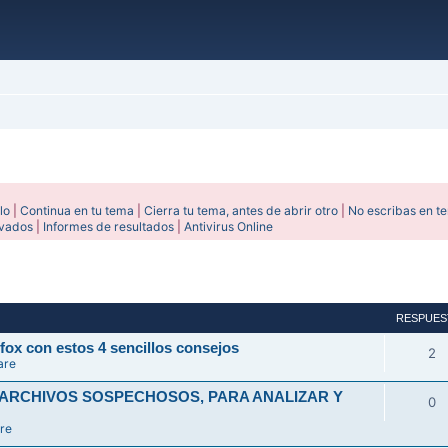
lo
|
Continua en tu tema
|
Cierra tu tema, antes de abrir otro
|
No escribas en t
ivados
|
Informes de resultados
|
Antivirus Online
avanzada
RESPUES
fox con estos 4 sencillos consejos
2
are
 ARCHIVOS SOSPECHOSOS, PARA ANALIZAR Y
0
re