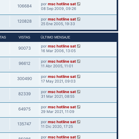
por
msc hotline sat
106684
08 Sep 2009, 09:26
por
msc hotline sat
120828
25 Ene 2005, 19:33
TAS
VISTAS
ÚLTIMO MENSAJE
por
msc hotline sat
90073
16 Mar 2006, 13:05
por
msc hotline sat
96612
11 Abr 2005, 11:01
por
msc hotline sat
300490
17 May 2021, 09:03
por
msc hotline sat
82339
31 Mar 2021, 08:55
por
msc hotline sat
64975
29 Mar 2021, 11:09
por
msc hotline sat
135747
11 Dic 2020, 17:25
por
msc hotline sat