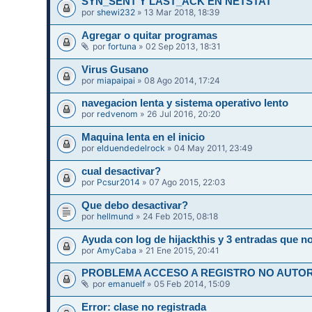
SYN_SENT Y LAST_ACK EN NETSTAT
por
shewi232
» 13 Mar 2018, 18:39
Agregar o quitar programas
por
fortuna
» 02 Sep 2013, 18:31
Virus Gusano
por
miapaipai
» 08 Ago 2014, 17:24
navegacion lenta y sistema operativo lento
por
redvenom
» 26 Jul 2016, 20:20
Maquina lenta en el inicio
por
elduendedelrock
» 04 May 2011, 23:49
cual desactivar?
por
Pcsur2014
» 07 Ago 2015, 22:03
Que debo desactivar?
por
hellmund
» 24 Feb 2015, 08:18
Ayuda con log de hijackthis y 3 entradas que 
por
AmyCaba
» 21 Ene 2015, 20:41
PROBLEMA ACCESO A REGISTRO NO AUTORI
por
emanuelf
» 05 Feb 2014, 15:09
Error: clase no registrada