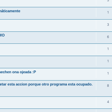
3
máticamente
1
3
IMO
6
1
1
hechen ona ojeada :P
1
etar esta accion porque otro programa esta ocupado.
8
4