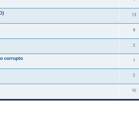
O)
13
9
2
vo corrupto
1
2
10