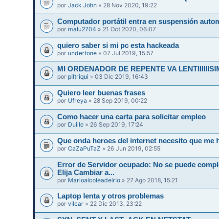
por
Jack John
» 28 Nov 2020, 19:22
Computador portátil entra en suspensión auto
por
malu2704
» 21 Oct 2020, 06:07
quiero saber si mi pc esta hackeada
por
undertone
» 07 Jul 2019, 15:57
MI ORDENADOR DE REPENTE VA LENTIIIIIIS
por
piltriqui
» 03 Dic 2019, 16:43
Quiero leer buenas frases
por
Ufreya
» 28 Sep 2019, 00:22
Como hacer una carta para solicitar empleo
por
Duille
» 26 Sep 2019, 17:24
Que onda heroes del internet necesito que me 
por
CaZaPuTaZ
» 26 Jun 2019, 02:55
Error de Servidor ocupado: No se puede compl
Elija Cambiar a...
por
Marioalcoleadelrio
» 27 Ago 2018, 15:21
Laptop lenta y otros problemas
por
vilcar
» 22 Dic 2013, 23:22