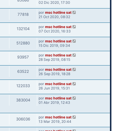
85086
02 Dic 2020, 17:30
por
msc hotline sat
77818
21 Oct 2020, 08:32
por
msc hotline sat
132104
07 Oct 2020, 16:33
por
msc hotline sat
512880
15 Dic 2019, 09:34
por
msc hotline sat
93957
28 Sep 2019, 08:15
por
msc hotline sat
63522
26 Sep 2019, 18:28
por
msc hotline sat
122033
26 Jun 2019, 15:31
por
msc hotline sat
383004
01 Abr 2019, 12:43
por
msc hotline sat
306036
13 Mar 2019, 20:44