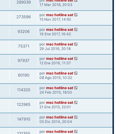
por
msc hotline sat
289039
17 Mar 2018, 20:03
por
msc hotline sat
273596
15 Nov 2017, 14:50
por
msc hotline sat
93206
19 Ene 2017, 16:42
por
msc hotline sat
75371
29 Jul 2016, 20:18
por
msc hotline sat
97937
12 Ene 2016, 11:37
por
msc hotline sat
60190
08 Ago 2015, 10:32
por
msc hotline sat
114320
24 Feb 2015, 18:00
por
msc hotline sat
122965
21 Ene 2015, 22:01
por
msc hotline sat
147910
05 Dic 2014, 20:04
por
msc hotline sat
131355