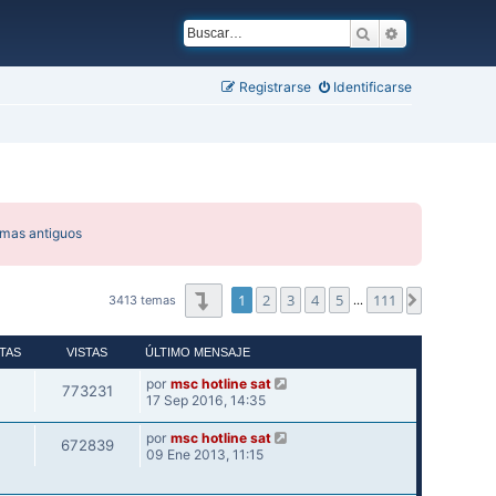
Buscar
Búsqueda ava
Registrarse
Identificarse
emas antiguos
Página
1
de
111
1
2
3
4
5
111
Siguiente
3413 temas
…
TAS
VISTAS
ÚLTIMO MENSAJE
por
msc hotline sat
773231
17 Sep 2016, 14:35
por
msc hotline sat
672839
09 Ene 2013, 11:15