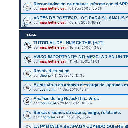
Recomendación de obtener informe con el SPR
por
msc hotline sat
» 08 Sep 2009, 09:26
ANTES DE POSTEAR LOG PARA SU ANALISIS
por
msc hotline sat
» 25 Ene 2005, 19:33
TEMAS
TUTORIAL DEL HIJACKTHIS (HJT)
por
msc hotline sat
» 16 Mar 2006, 13:05
AVISO IMPORTANTE: NO MEZCLAR EN UN 
por
msc hotline sat
» 11 Abr 2005, 11:01
Rovnix.d en mi pc
por
djegho
» 11 Oct 2013, 17:30
Existe virus en archivo descarga del sproces.e
por
Juanlumi
» 11 Sep 2019, 13:24
Analisis de log HiJackThis. Virus
por
malu2704
» 29 Mar 2021, 00:04
Barras e iconos de casino, bingo, ruleta etc.
por
jhontoriar
» 04 Ene 2005, 18:47
LA PANTALLA SE APAGA CUANDO QUIERE SI