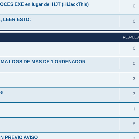
OCES.EXE en lugar del HJT (HiJackThis)
0
, LEER ESTO:
0
RESPUES
0
TEMA LOGS DE MAS DE 1 ORDENADOR
0
3
xe
3
1
8
N PREVIO AVISO