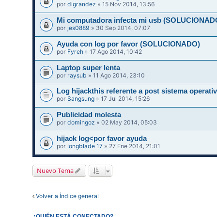
por
digrandez
» 15 Nov 2014, 13:56
Mi computadora infecta mi usb (SOLUCIONAD
por
jes0889
» 30 Sep 2014, 07:07
Ayuda con log por favor (SOLUCIONADO)
por
Fyreh
» 17 Ago 2014, 10:42
Laptop super lenta
por
raysub
» 11 Ago 2014, 23:10
Log hijackthis referente a post sistema operati
por
Sangsung
» 17 Jul 2014, 15:26
Publicidad molesta
por
domingoz
» 02 May 2014, 05:03
hijack log<por favor ayuda
por
longblade 17
» 27 Ene 2014, 21:01
Nuevo Tema
Volver a Índice general
¿QUIÉN ESTÁ CONECTADO?