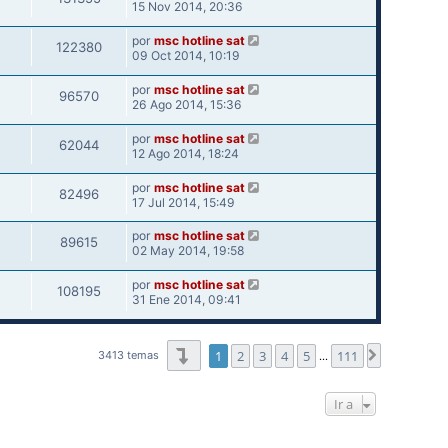
15 Nov 2014, 20:36
por
msc hotline sat
122380
09 Oct 2014, 10:19
por
msc hotline sat
96570
26 Ago 2014, 15:36
por
msc hotline sat
62044
12 Ago 2014, 18:24
por
msc hotline sat
82496
17 Jul 2014, 15:49
por
msc hotline sat
89615
02 May 2014, 19:58
por
msc hotline sat
108195
31 Ene 2014, 09:41
Página
1
de
111
1
2
3
4
5
111
Siguiente
3413 temas
…
Ir a