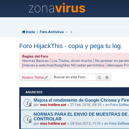
zona
virus
Inicio
Foro Antivirus
Foro HijackThis - copia y pega tu log
Reglas del Foro
Normas Basicas
|
Los Titulos, dicen mucho
|
No postear en parale
Enlaces a web/mail/blog/Msn NO estan permitidos
|
Mensajes Pr
Buscar
Búsqueda 
Nuevo Tema
ANUNCIOS
Mejora el rendimiento de Google Chrome y Fire
por
msc hotline sat
» 27 Feb 2016, 08:35 » en
Foro Softw
NORMAS PARA EL ENVIO DE MUESTRAS DE
CONTROLAR
por
msc hotline sat
» 09 Ene 2013, 11:15 » en
Foro Softwa