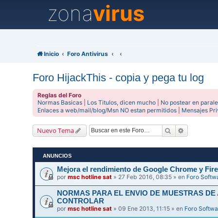
zona
virus
Inicio
Foro Antivirus
Foro HijackThis - copia y pega tu log
Reglas del Foro
Normas Basicas
|
Los Titulos, dicen mucho
|
No postear en parale
Enlaces a web/mail/blog/Msn NO estan permitidos
|
Mensajes Pr
Buscar
Búsqueda 
Nuevo Tema
ANUNCIOS
Mejora el rendimiento de Google Chrome y Fire
por
msc hotline sat
» 27 Feb 2016, 08:35 » en
Foro Softw
NORMAS PARA EL ENVIO DE MUESTRAS DE
CONTROLAR
por
msc hotline sat
» 09 Ene 2013, 11:15 » en
Foro Softwa