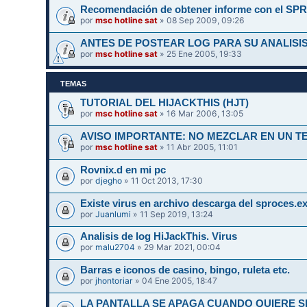
Recomendación de obtener informe con el SPR
por
msc hotline sat
» 08 Sep 2009, 09:26
ANTES DE POSTEAR LOG PARA SU ANALISIS
por
msc hotline sat
» 25 Ene 2005, 19:33
TEMAS
TUTORIAL DEL HIJACKTHIS (HJT)
por
msc hotline sat
» 16 Mar 2006, 13:05
AVISO IMPORTANTE: NO MEZCLAR EN UN 
por
msc hotline sat
» 11 Abr 2005, 11:01
Rovnix.d en mi pc
por
djegho
» 11 Oct 2013, 17:30
Existe virus en archivo descarga del sproces.e
por
Juanlumi
» 11 Sep 2019, 13:24
Analisis de log HiJackThis. Virus
por
malu2704
» 29 Mar 2021, 00:04
Barras e iconos de casino, bingo, ruleta etc.
por
jhontoriar
» 04 Ene 2005, 18:47
LA PANTALLA SE APAGA CUANDO QUIERE SI