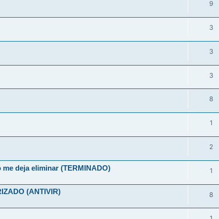
9
3
3
3
8
1
2
no me deja eliminar (TERMINADO)
1
ZADO (ANTIVIR)
8
1