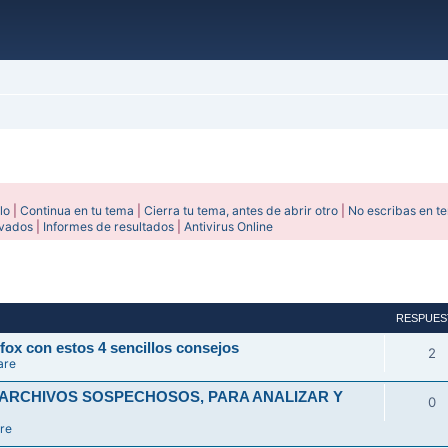
lo
|
Continua en tu tema
|
Cierra tu tema, antes de abrir otro
|
No escribas en t
ivados
|
Informes de resultados
|
Antivirus Online
avanzada
RESPUES
fox con estos 4 sencillos consejos
2
are
 ARCHIVOS SOSPECHOSOS, PARA ANALIZAR Y
0
re