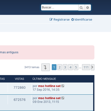
Buscar
Búsqueda ava
Registrarse
Identificarse
emas antiguos
Página
1
de
111
1
2
3
4
5
111
Siguiente
3413 temas
…
TAS
VISTAS
ÚLTIMO MENSAJE
por
msc hotline sat
772860
17 Sep 2016, 14:35
por
msc hotline sat
672576
09 Ene 2013, 11:15