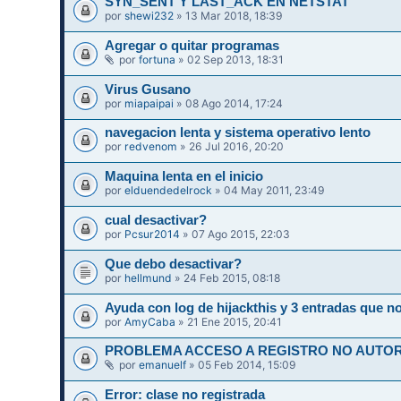
SYN_SENT Y LAST_ACK EN NETSTAT
por
shewi232
» 13 Mar 2018, 18:39
Agregar o quitar programas
por
fortuna
» 02 Sep 2013, 18:31
Virus Gusano
por
miapaipai
» 08 Ago 2014, 17:24
navegacion lenta y sistema operativo lento
por
redvenom
» 26 Jul 2016, 20:20
Maquina lenta en el inicio
por
elduendedelrock
» 04 May 2011, 23:49
cual desactivar?
por
Pcsur2014
» 07 Ago 2015, 22:03
Que debo desactivar?
por
hellmund
» 24 Feb 2015, 08:18
Ayuda con log de hijackthis y 3 entradas que 
por
AmyCaba
» 21 Ene 2015, 20:41
PROBLEMA ACCESO A REGISTRO NO AUTORI
por
emanuelf
» 05 Feb 2014, 15:09
Error: clase no registrada