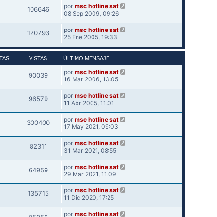
por
msc hotline sat
106646
08 Sep 2009, 09:26
por
msc hotline sat
120793
25 Ene 2005, 19:33
TAS
VISTAS
ÚLTIMO MENSAJE
por
msc hotline sat
90039
16 Mar 2006, 13:05
por
msc hotline sat
96579
11 Abr 2005, 11:01
por
msc hotline sat
300400
17 May 2021, 09:03
por
msc hotline sat
82311
31 Mar 2021, 08:55
por
msc hotline sat
64959
29 Mar 2021, 11:09
por
msc hotline sat
135715
11 Dic 2020, 17:25
por
msc hotline sat