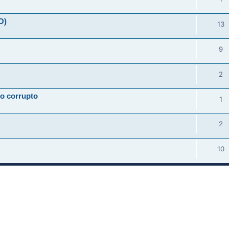
O)
13
9
2
vo corrupto
1
2
10