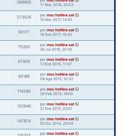
por
msc hotline sat
288965
17 Mar 2018, 20:03
por
msc hotline sat
273526
15 Nov 2017, 14:50
por
msc hotline sat
93177
19 Ene 2017, 16:42
por
msc hotline sat
75355
29 Jul 2016, 20:18
por
msc hotline sat
97900
12 Ene 2016, 11:37
por
msc hotline sat
60166
08 Ago 2015, 10:32
por
msc hotline sat
114288
24 Feb 2015, 18:00
por
msc hotline sat
122946
21 Ene 2015, 22:01
por
msc hotline sat
147874
05 Dic 2014, 20:04
por
msc hotline sat
131313