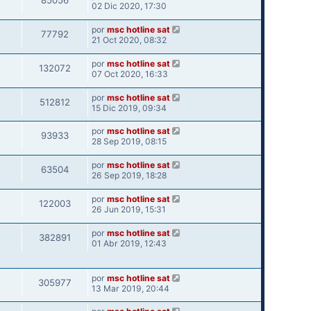
85056
02 Dic 2020, 17:30
por
msc hotline sat
77792
21 Oct 2020, 08:32
por
msc hotline sat
132072
07 Oct 2020, 16:33
por
msc hotline sat
512812
15 Dic 2019, 09:34
por
msc hotline sat
93933
28 Sep 2019, 08:15
por
msc hotline sat
63504
26 Sep 2019, 18:28
por
msc hotline sat
122003
26 Jun 2019, 15:31
por
msc hotline sat
382891
01 Abr 2019, 12:43
por
msc hotline sat
305977
13 Mar 2019, 20:44