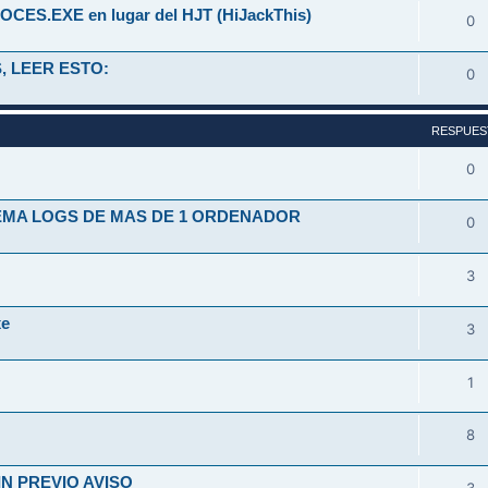
OCES.EXE en lugar del HJT (HiJackThis)
0
, LEER ESTO:
0
RESPUES
0
TEMA LOGS DE MAS DE 1 ORDENADOR
0
3
xe
3
1
8
N PREVIO AVISO