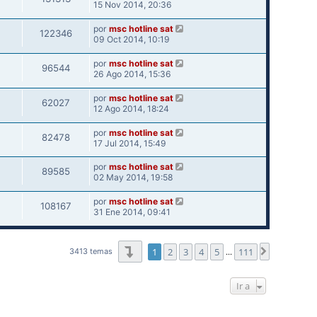
15 Nov 2014, 20:36
por
msc hotline sat
122346
09 Oct 2014, 10:19
por
msc hotline sat
96544
26 Ago 2014, 15:36
por
msc hotline sat
62027
12 Ago 2014, 18:24
por
msc hotline sat
82478
17 Jul 2014, 15:49
por
msc hotline sat
89585
02 May 2014, 19:58
por
msc hotline sat
108167
31 Ene 2014, 09:41
Página
1
de
111
1
2
3
4
5
111
Siguiente
3413 temas
…
Ir a