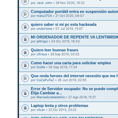
por
Jack John
» 28 Nov 2020, 19:22
Computador portátil entra en suspensión auto
por
malu2704
» 21 Oct 2020, 06:07
quiero saber si mi pc esta hackeada
por
undertone
» 07 Jul 2019, 15:57
MI ORDENADOR DE REPENTE VA LENTIIIIIIS
por
piltriqui
» 03 Dic 2019, 16:43
Quiero leer buenas frases
por
Ufreya
» 28 Sep 2019, 00:22
Como hacer una carta para solicitar empleo
por
Duille
» 26 Sep 2019, 17:24
Que onda heroes del internet necesito que me 
por
CaZaPuTaZ
» 26 Jun 2019, 02:55
Error de Servidor ocupado: No se puede compl
Elija Cambiar a...
por
Marioalcoleadelrio
» 27 Ago 2018, 15:21
Laptop lenta y otros problemas
por
vilcar
» 22 Dic 2013, 23:22