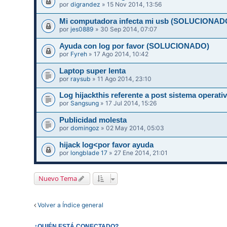
por
digrandez
» 15 Nov 2014, 13:56
Mi computadora infecta mi usb (SOLUCIONAD
por
jes0889
» 30 Sep 2014, 07:07
Ayuda con log por favor (SOLUCIONADO)
por
Fyreh
» 17 Ago 2014, 10:42
Laptop super lenta
por
raysub
» 11 Ago 2014, 23:10
Log hijackthis referente a post sistema operati
por
Sangsung
» 17 Jul 2014, 15:26
Publicidad molesta
por
domingoz
» 02 May 2014, 05:03
hijack log<por favor ayuda
por
longblade 17
» 27 Ene 2014, 21:01
Nuevo Tema
Volver a Índice general
¿QUIÉN ESTÁ CONECTADO?