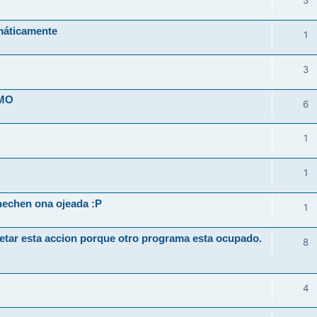
3
máticamente
1
3
IMO
6
1
1
hechen ona ojeada :P
1
etar esta accion porque otro programa esta ocupado.
8
4