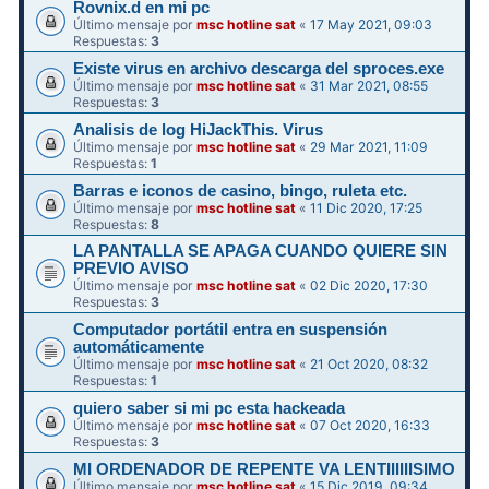
Rovnix.d en mi pc
Último mensaje por
msc hotline sat
«
17 May 2021, 09:03
Respuestas:
3
Existe virus en archivo descarga del sproces.exe
Último mensaje por
msc hotline sat
«
31 Mar 2021, 08:55
Respuestas:
3
Analisis de log HiJackThis. Virus
Último mensaje por
msc hotline sat
«
29 Mar 2021, 11:09
Respuestas:
1
Barras e iconos de casino, bingo, ruleta etc.
Último mensaje por
msc hotline sat
«
11 Dic 2020, 17:25
Respuestas:
8
LA PANTALLA SE APAGA CUANDO QUIERE SIN
PREVIO AVISO
Último mensaje por
msc hotline sat
«
02 Dic 2020, 17:30
Respuestas:
3
Computador portátil entra en suspensión
automáticamente
Último mensaje por
msc hotline sat
«
21 Oct 2020, 08:32
Respuestas:
1
quiero saber si mi pc esta hackeada
Último mensaje por
msc hotline sat
«
07 Oct 2020, 16:33
Respuestas:
3
MI ORDENADOR DE REPENTE VA LENTIIIIIISIMO
Último mensaje por
msc hotline sat
«
15 Dic 2019, 09:34