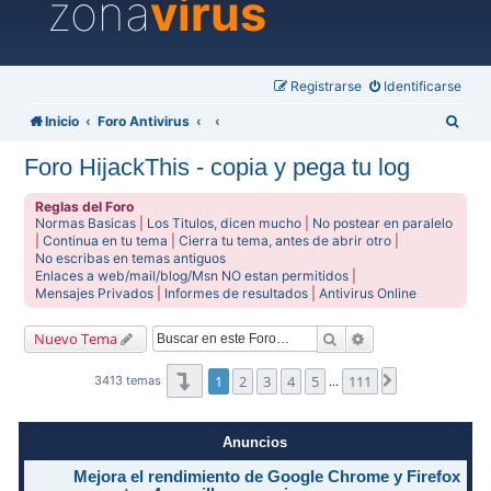
zona
virus
Registrarse
Identificarse
B
Inicio
Foro Antivirus
u
Foro HijackThis - copia y pega tu log
s
c
Reglas del Foro
Normas Basicas
|
Los Titulos, dicen mucho
|
No postear en paralelo
a
|
Continua en tu tema
|
Cierra tu tema, antes de abrir otro
|
No escribas en temas antiguos
r
Enlaces a web/mail/blog/Msn NO estan permitidos
|
Mensajes Privados
|
Informes de resultados
|
Antivirus Online
Buscar
Búsqueda avanzad
Nuevo Tema
Página
1
de
111
1
2
3
4
5
111
Siguiente
3413 temas
…
Anuncios
Mejora el rendimiento de Google Chrome y Firefox