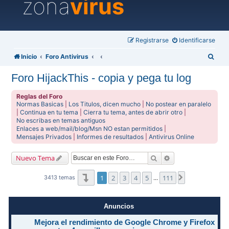
zona
virus
Registrarse
Identificarse
B
Inicio
Foro Antivirus
u
Foro HijackThis - copia y pega tu log
s
c
Reglas del Foro
Normas Basicas
|
Los Titulos, dicen mucho
|
No postear en paralelo
a
|
Continua en tu tema
|
Cierra tu tema, antes de abrir otro
|
No escribas en temas antiguos
r
Enlaces a web/mail/blog/Msn NO estan permitidos
|
Mensajes Privados
|
Informes de resultados
|
Antivirus Online
Buscar
Búsqueda avanzad
Nuevo Tema
Página
1
de
111
1
2
3
4
5
111
Siguiente
3413 temas
…
Anuncios
Mejora el rendimiento de Google Chrome y Firefox