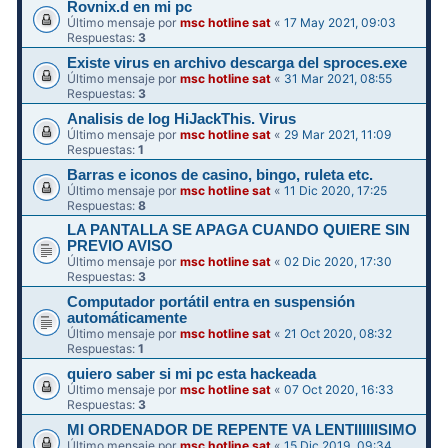
Rovnix.d en mi pc
Último mensaje por
msc hotline sat
«
17 May 2021, 09:03
Respuestas:
3
Existe virus en archivo descarga del sproces.exe
Último mensaje por
msc hotline sat
«
31 Mar 2021, 08:55
Respuestas:
3
Analisis de log HiJackThis. Virus
Último mensaje por
msc hotline sat
«
29 Mar 2021, 11:09
Respuestas:
1
Barras e iconos de casino, bingo, ruleta etc.
Último mensaje por
msc hotline sat
«
11 Dic 2020, 17:25
Respuestas:
8
LA PANTALLA SE APAGA CUANDO QUIERE SIN
PREVIO AVISO
Último mensaje por
msc hotline sat
«
02 Dic 2020, 17:30
Respuestas:
3
Computador portátil entra en suspensión
automáticamente
Último mensaje por
msc hotline sat
«
21 Oct 2020, 08:32
Respuestas:
1
quiero saber si mi pc esta hackeada
Último mensaje por
msc hotline sat
«
07 Oct 2020, 16:33
Respuestas:
3
MI ORDENADOR DE REPENTE VA LENTIIIIIISIMO
Último mensaje por
msc hotline sat
«
15 Dic 2019, 09:34