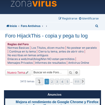
zona
virus
Registrarse
Identificarse
B
Inicio
Foro Antivirus
u
Foro HijackThis - copia y pega tu log
s
c
Reglas del Foro
Normas Basicas
|
Los Titulos, dicen mucho
|
No postear en paralelo
a
|
Continua en tu tema
|
Cierra tu tema, antes de abrir otro
|
No escribas en temas antiguos
r
Enlaces a web/mail/blog/Msn NO estan permitidos
|
Mensajes Privados
|
Informes de resultados
|
Antivirus Online
Buscar
Búsqueda avanzad
Nuevo Tema
Página
1
de
111
1
2
3
4
5
111
Siguiente
3413 temas
…
Anuncios
Mejora el rendimiento de Google Chrome y Firefox