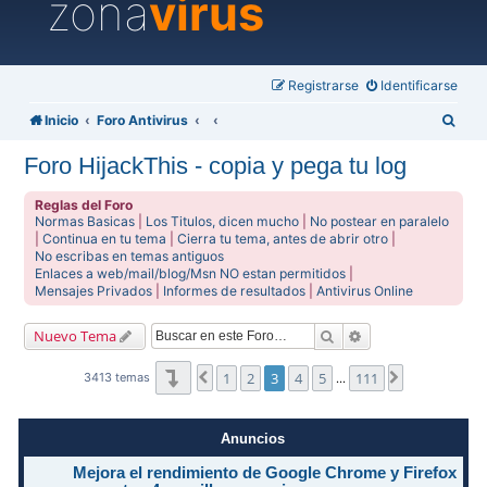
zona
virus
Registrarse
Identificarse
B
Inicio
Foro Antivirus
u
Foro HijackThis - copia y pega tu log
s
c
Reglas del Foro
Normas Basicas
|
Los Titulos, dicen mucho
|
No postear en paralelo
a
|
Continua en tu tema
|
Cierra tu tema, antes de abrir otro
|
No escribas en temas antiguos
r
Enlaces a web/mail/blog/Msn NO estan permitidos
|
Mensajes Privados
|
Informes de resultados
|
Antivirus Online
Buscar
Búsqueda avanzad
Nuevo Tema
Página
3
de
111
1
2
3
4
5
111
Anterior
Siguiente
3413 temas
…
Anuncios
Mejora el rendimiento de Google Chrome y Firefox