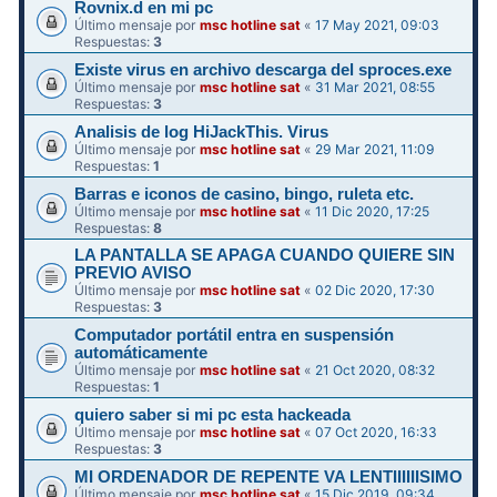
Rovnix.d en mi pc
Último mensaje por
msc hotline sat
«
17 May 2021, 09:03
Respuestas:
3
Existe virus en archivo descarga del sproces.exe
Último mensaje por
msc hotline sat
«
31 Mar 2021, 08:55
Respuestas:
3
Analisis de log HiJackThis. Virus
Último mensaje por
msc hotline sat
«
29 Mar 2021, 11:09
Respuestas:
1
Barras e iconos de casino, bingo, ruleta etc.
Último mensaje por
msc hotline sat
«
11 Dic 2020, 17:25
Respuestas:
8
LA PANTALLA SE APAGA CUANDO QUIERE SIN
PREVIO AVISO
Último mensaje por
msc hotline sat
«
02 Dic 2020, 17:30
Respuestas:
3
Computador portátil entra en suspensión
automáticamente
Último mensaje por
msc hotline sat
«
21 Oct 2020, 08:32
Respuestas:
1
quiero saber si mi pc esta hackeada
Último mensaje por
msc hotline sat
«
07 Oct 2020, 16:33
Respuestas:
3
MI ORDENADOR DE REPENTE VA LENTIIIIIISIMO
Último mensaje por
msc hotline sat
«
15 Dic 2019, 09:34