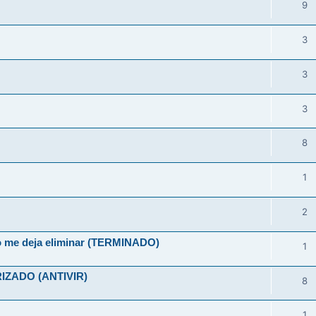
9
3
3
3
8
1
2
no me deja eliminar (TERMINADO)
1
ZADO (ANTIVIR)
8
1