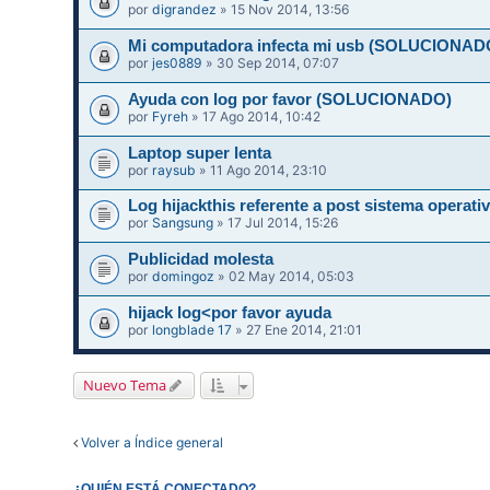
por
digrandez
» 15 Nov 2014, 13:56
Mi computadora infecta mi usb (SOLUCIONAD
por
jes0889
» 30 Sep 2014, 07:07
Ayuda con log por favor (SOLUCIONADO)
por
Fyreh
» 17 Ago 2014, 10:42
Laptop super lenta
por
raysub
» 11 Ago 2014, 23:10
Log hijackthis referente a post sistema operati
por
Sangsung
» 17 Jul 2014, 15:26
Publicidad molesta
por
domingoz
» 02 May 2014, 05:03
hijack log<por favor ayuda
por
longblade 17
» 27 Ene 2014, 21:01
Nuevo Tema
Volver a Índice general
¿QUIÉN ESTÁ CONECTADO?