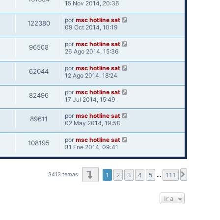
15 Nov 2014, 20:36
por
msc hotline sat
122380
09 Oct 2014, 10:19
por
msc hotline sat
96568
26 Ago 2014, 15:36
por
msc hotline sat
62044
12 Ago 2014, 18:24
por
msc hotline sat
82496
17 Jul 2014, 15:49
por
msc hotline sat
89611
02 May 2014, 19:58
por
msc hotline sat
108195
31 Ene 2014, 09:41
Página
1
de
111
1
2
3
4
5
111
Siguiente
3413 temas
…
Ir a