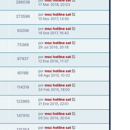
por
msc hotline sat
289038
17 Mar 2018, 20:03
por
msc hotline sat
273596
15 Nov 2017, 14:50
por
msc hotline sat
93206
19 Ene 2017, 16:42
por
msc hotline sat
75369
29 Jul 2016, 20:18
por
msc hotline sat
97937
12 Ene 2016, 11:37
por
msc hotline sat
60188
08 Ago 2015, 10:32
por
msc hotline sat
114319
24 Feb 2015, 18:00
por
msc hotline sat
122965
21 Ene 2015, 22:01
por
msc hotline sat
147910
05 Dic 2014, 20:04
por
msc hotline sat
131354