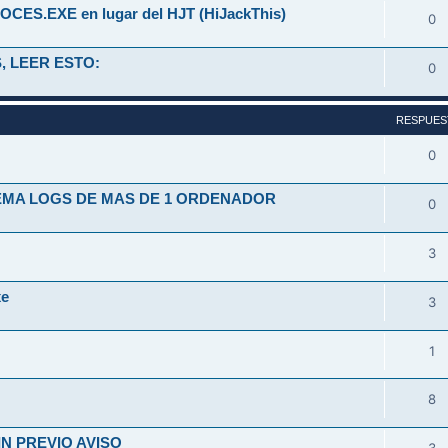
OCES.EXE en lugar del HJT (HiJackThis)
0
, LEER ESTO:
0
RESPUES
0
TEMA LOGS DE MAS DE 1 ORDENADOR
0
3
xe
3
1
8
N PREVIO AVISO