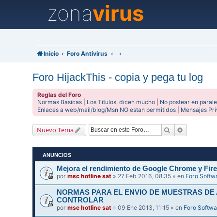
zona
virus
Inicio
Foro Antivirus
Foro HijackThis - copia y pega tu log
Reglas del Foro
Normas Basicas
|
Los Titulos, dicen mucho
|
No postear en parale
Enlaces a web/mail/blog/Msn NO estan permitidos
|
Mensajes Pr
Buscar
Búsqueda 
Nuevo Tema
ANUNCIOS
Mejora el rendimiento de Google Chrome y Fire
por
msc hotline sat
» 27 Feb 2016, 08:35 » en
Foro Softw
NORMAS PARA EL ENVIO DE MUESTRAS DE
CONTROLAR
por
msc hotline sat
» 09 Ene 2013, 11:15 » en
Foro Softwa