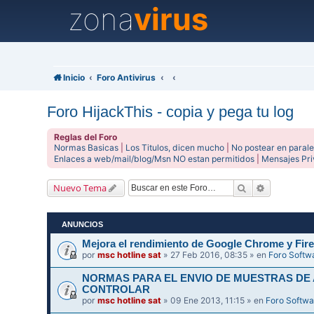
zona
virus
Inicio
Foro Antivirus
Foro HijackThis - copia y pega tu log
Reglas del Foro
Normas Basicas
|
Los Titulos, dicen mucho
|
No postear en parale
Enlaces a web/mail/blog/Msn NO estan permitidos
|
Mensajes Pr
Buscar
Búsqueda 
Nuevo Tema
ANUNCIOS
Mejora el rendimiento de Google Chrome y Fire
por
msc hotline sat
» 27 Feb 2016, 08:35 » en
Foro Softw
NORMAS PARA EL ENVIO DE MUESTRAS DE
CONTROLAR
por
msc hotline sat
» 09 Ene 2013, 11:15 » en
Foro Softwa