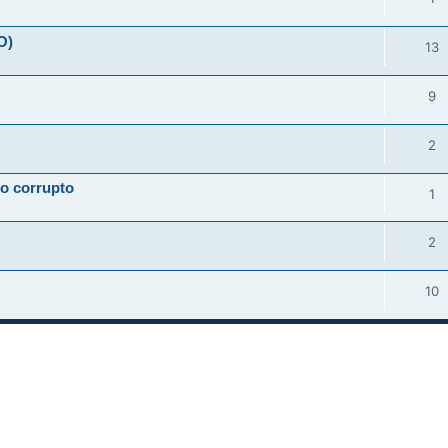
O)
13
9
2
vo corrupto
1
2
10