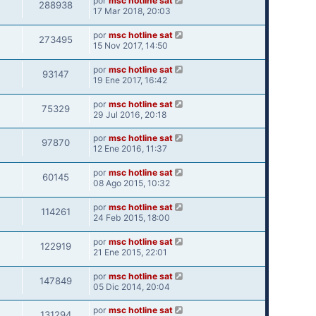
por
msc hotline sat
288938
17 Mar 2018, 20:03
por
msc hotline sat
273495
15 Nov 2017, 14:50
por
msc hotline sat
93147
19 Ene 2017, 16:42
por
msc hotline sat
75329
29 Jul 2016, 20:18
por
msc hotline sat
97870
12 Ene 2016, 11:37
por
msc hotline sat
60145
08 Ago 2015, 10:32
por
msc hotline sat
114261
24 Feb 2015, 18:00
por
msc hotline sat
122919
21 Ene 2015, 22:01
por
msc hotline sat
147849
05 Dic 2014, 20:04
por
msc hotline sat
131294