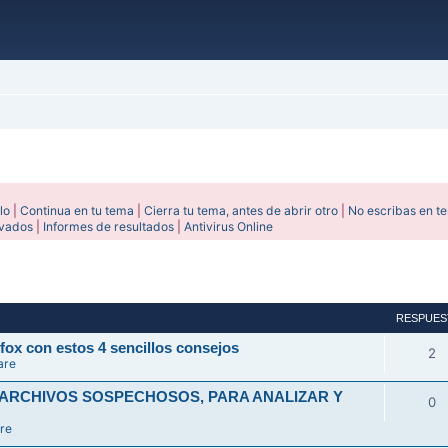
lo
|
Continua en tu tema
|
Cierra tu tema, antes de abrir otro
|
No escribas en t
ivados
|
Informes de resultados
|
Antivirus Online
avanzada
RESPUES
fox con estos 4 sencillos consejos
2
are
 ARCHIVOS SOSPECHOSOS, PARA ANALIZAR Y
0
re