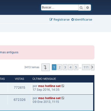
Buscar
Búsqueda ava
Registrarse
Identificarse
emas antiguos
Página
1
de
111
1
2
3
4
5
111
Siguiente
3413 temas
…
TAS
VISTAS
ÚLTIMO MENSAJE
por
msc hotline sat
772615
17 Sep 2016, 14:35
por
msc hotline sat
672326
09 Ene 2013, 11:15