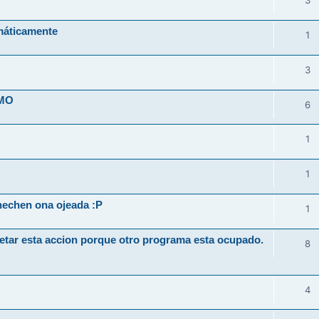
3
máticamente
1
3
IMO
6
1
1
hechen ona ojeada :P
1
etar esta accion porque otro programa esta ocupado.
8
4