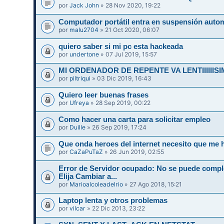
por
Jack John
» 28 Nov 2020, 19:22
Computador portátil entra en suspensión auto
por
malu2704
» 21 Oct 2020, 06:07
quiero saber si mi pc esta hackeada
por
undertone
» 07 Jul 2019, 15:57
MI ORDENADOR DE REPENTE VA LENTIIIIIIS
por
piltriqui
» 03 Dic 2019, 16:43
Quiero leer buenas frases
por
Ufreya
» 28 Sep 2019, 00:22
Como hacer una carta para solicitar empleo
por
Duille
» 26 Sep 2019, 17:24
Que onda heroes del internet necesito que me 
por
CaZaPuTaZ
» 26 Jun 2019, 02:55
Error de Servidor ocupado: No se puede compl
Elija Cambiar a...
por
Marioalcoleadelrio
» 27 Ago 2018, 15:21
Laptop lenta y otros problemas
por
vilcar
» 22 Dic 2013, 23:22