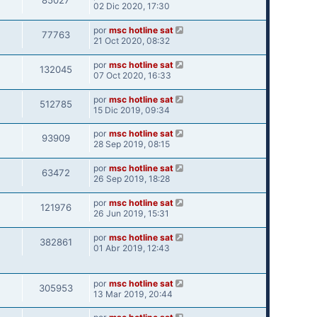
85027
02 Dic 2020, 17:30
por
msc hotline sat
77763
21 Oct 2020, 08:32
por
msc hotline sat
132045
07 Oct 2020, 16:33
por
msc hotline sat
512785
15 Dic 2019, 09:34
por
msc hotline sat
93909
28 Sep 2019, 08:15
por
msc hotline sat
63472
26 Sep 2019, 18:28
por
msc hotline sat
121976
26 Jun 2019, 15:31
por
msc hotline sat
382861
01 Abr 2019, 12:43
por
msc hotline sat
305953
13 Mar 2019, 20:44