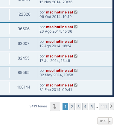
15 Nov 2014, 20:36
por
msc hotline sat
122328
09 Oct 2014, 10:19
por
msc hotline sat
96506
26 Ago 2014, 15:36
por
msc hotline sat
62007
12 Ago 2014, 18:24
por
msc hotline sat
82455
17 Jul 2014, 15:49
por
msc hotline sat
89565
02 May 2014, 19:58
por
msc hotline sat
108144
31 Ene 2014, 09:41
Página
1
de
111
1
2
3
4
5
111
Siguiente
3413 temas
…
Ir a