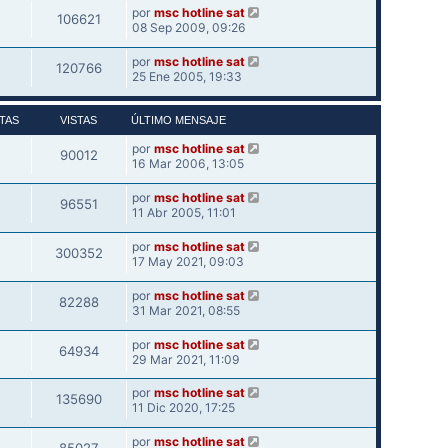
por
msc hotline sat
106621
08 Sep 2009, 09:26
por
msc hotline sat
120766
25 Ene 2005, 19:33
TAS
VISTAS
ÚLTIMO MENSAJE
por
msc hotline sat
90012
16 Mar 2006, 13:05
por
msc hotline sat
96551
11 Abr 2005, 11:01
por
msc hotline sat
300352
17 May 2021, 09:03
por
msc hotline sat
82288
31 Mar 2021, 08:55
por
msc hotline sat
64934
29 Mar 2021, 11:09
por
msc hotline sat
135690
11 Dic 2020, 17:25
por
msc hotline sat