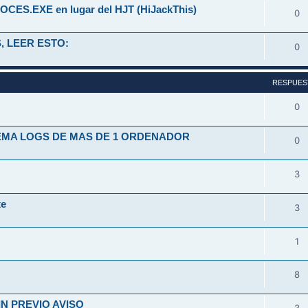
OCES.EXE en lugar del HJT (HiJackThis)
0
, LEER ESTO:
0
RESPUES
0
TEMA LOGS DE MAS DE 1 ORDENADOR
0
3
xe
3
1
8
N PREVIO AVISO