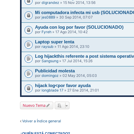
por
digrandez
» 15 Nov 2014, 13:56
Mi computadora infecta mi usb (SOLUCIONAD
por
jes0889
» 30 Sep 2014, 07:07
Ayuda con log por favor (SOLUCIONADO)
por
Fyreh
» 17 Ago 2014, 10:42
Laptop super lenta
por
raysub
» 11 Ago 2014, 23:10
Log hijackthis referente a post sistema operati
por
Sangsung
» 17 Jul 2014, 15:26
Publicidad molesta
por
domingoz
» 02 May 2014, 05:03
hijack log<por favor ayuda
por
longblade 17
» 27 Ene 2014, 21:01
Nuevo Tema
Volver a Índice general
¿QUIÉN ESTÁ CONECTADO?