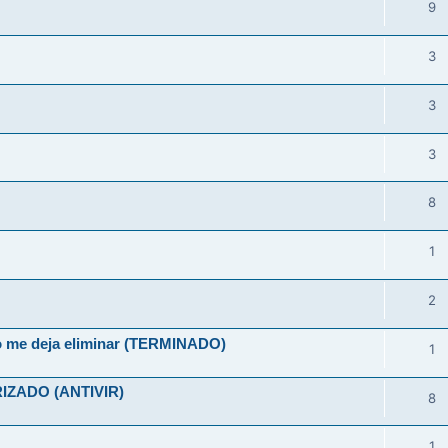
9
3
3
3
8
1
2
no me deja eliminar (TERMINADO)
1
ZADO (ANTIVIR)
8
1