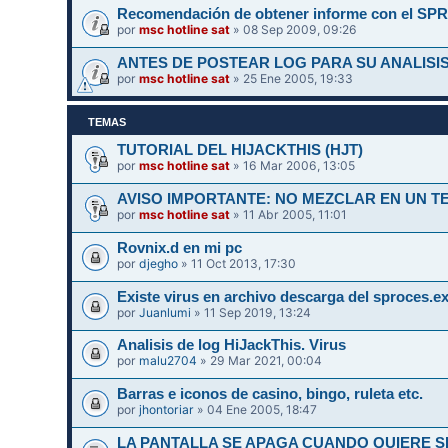
Recomendación de obtener informe con el SPR
por
msc hotline sat
» 08 Sep 2009, 09:26
ANTES DE POSTEAR LOG PARA SU ANALISIS
por
msc hotline sat
» 25 Ene 2005, 19:33
TEMAS
TUTORIAL DEL HIJACKTHIS (HJT)
por
msc hotline sat
» 16 Mar 2006, 13:05
AVISO IMPORTANTE: NO MEZCLAR EN UN 
por
msc hotline sat
» 11 Abr 2005, 11:01
Rovnix.d en mi pc
por
djegho
» 11 Oct 2013, 17:30
Existe virus en archivo descarga del sproces.e
por
Juanlumi
» 11 Sep 2019, 13:24
Analisis de log HiJackThis. Virus
por
malu2704
» 29 Mar 2021, 00:04
Barras e iconos de casino, bingo, ruleta etc.
por
jhontoriar
» 04 Ene 2005, 18:47
LA PANTALLA SE APAGA CUANDO QUIERE SI