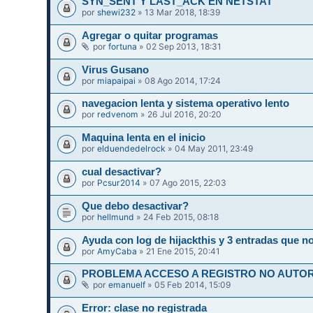
SYN_SENT Y LAST_ACK EN NETSTAT
por
shewi232
» 13 Mar 2018, 18:39
Agregar o quitar programas
por
fortuna
» 02 Sep 2013, 18:31
Virus Gusano
por
miapaipai
» 08 Ago 2014, 17:24
navegacion lenta y sistema operativo lento
por
redvenom
» 26 Jul 2016, 20:20
Maquina lenta en el inicio
por
elduendedelrock
» 04 May 2011, 23:49
cual desactivar?
por
Pcsur2014
» 07 Ago 2015, 22:03
Que debo desactivar?
por
hellmund
» 24 Feb 2015, 08:18
Ayuda con log de hijackthis y 3 entradas que 
por
AmyCaba
» 21 Ene 2015, 20:41
PROBLEMA ACCESO A REGISTRO NO AUTORI
por
emanuelf
» 05 Feb 2014, 15:09
Error: clase no registrada