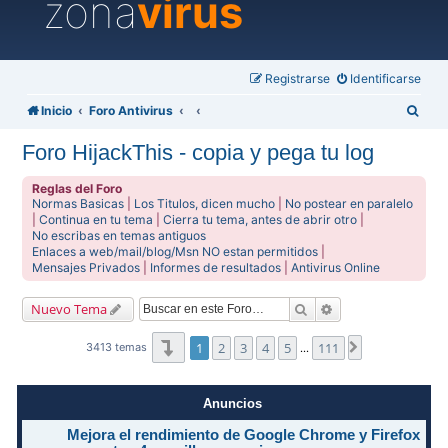
zona
virus
Registrarse
Identificarse
B
Inicio
Foro Antivirus
u
Foro HijackThis - copia y pega tu log
s
c
Reglas del Foro
Normas Basicas
|
Los Titulos, dicen mucho
|
No postear en paralelo
a
|
Continua en tu tema
|
Cierra tu tema, antes de abrir otro
|
No escribas en temas antiguos
r
Enlaces a web/mail/blog/Msn NO estan permitidos
|
Mensajes Privados
|
Informes de resultados
|
Antivirus Online
Buscar
Búsqueda avanzad
Nuevo Tema
Página
1
de
111
1
2
3
4
5
111
Siguiente
3413 temas
…
Anuncios
Mejora el rendimiento de Google Chrome y Firefox