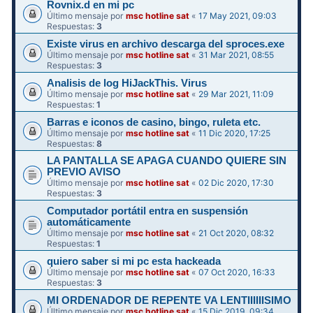
Rovnix.d en mi pc
Último mensaje por
msc hotline sat
«
17 May 2021, 09:03
Respuestas:
3
Existe virus en archivo descarga del sproces.exe
Último mensaje por
msc hotline sat
«
31 Mar 2021, 08:55
Respuestas:
3
Analisis de log HiJackThis. Virus
Último mensaje por
msc hotline sat
«
29 Mar 2021, 11:09
Respuestas:
1
Barras e iconos de casino, bingo, ruleta etc.
Último mensaje por
msc hotline sat
«
11 Dic 2020, 17:25
Respuestas:
8
LA PANTALLA SE APAGA CUANDO QUIERE SIN
PREVIO AVISO
Último mensaje por
msc hotline sat
«
02 Dic 2020, 17:30
Respuestas:
3
Computador portátil entra en suspensión
automáticamente
Último mensaje por
msc hotline sat
«
21 Oct 2020, 08:32
Respuestas:
1
quiero saber si mi pc esta hackeada
Último mensaje por
msc hotline sat
«
07 Oct 2020, 16:33
Respuestas:
3
MI ORDENADOR DE REPENTE VA LENTIIIIIISIMO
Último mensaje por
msc hotline sat
«
15 Dic 2019, 09:34