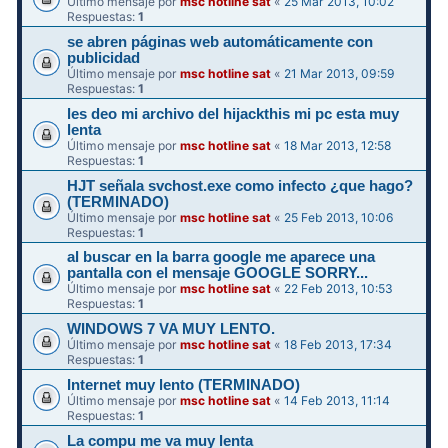
Último mensaje por
msc hotline sat
«
25 Mar 2013, 10:02
Respuestas:
1
se abren páginas web automáticamente con
publicidad
Último mensaje por
msc hotline sat
«
21 Mar 2013, 09:59
Respuestas:
1
les deo mi archivo del hijackthis mi pc esta muy
lenta
Último mensaje por
msc hotline sat
«
18 Mar 2013, 12:58
Respuestas:
1
HJT señala svchost.exe como infecto ¿que hago?
(TERMINADO)
Último mensaje por
msc hotline sat
«
25 Feb 2013, 10:06
Respuestas:
1
al buscar en la barra google me aparece una
pantalla con el mensaje GOOGLE SORRY...
Último mensaje por
msc hotline sat
«
22 Feb 2013, 10:53
Respuestas:
1
WINDOWS 7 VA MUY LENTO.
Último mensaje por
msc hotline sat
«
18 Feb 2013, 17:34
Respuestas:
1
Internet muy lento (TERMINADO)
Último mensaje por
msc hotline sat
«
14 Feb 2013, 11:14
Respuestas:
1
La compu me va muy lenta