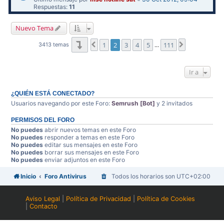
Respuestas:
11
Nuevo Tema
Página
2
de
111
1
2
3
4
5
111
Anterior
Siguiente
3413 temas
…
Ir a
¿QUIÉN ESTÁ CONECTADO?
Usuarios navegando por este Foro:
Semrush [Bot]
y 2 invitados
PERMISOS DEL FORO
No puedes
abrir nuevos temas en este Foro
No puedes
responder a temas en este Foro
No puedes
editar sus mensajes en este Foro
No puedes
borrar sus mensajes en este Foro
No puedes
enviar adjuntos en este Foro
Inicio
Foro Antivirus
Todos los horarios son
UTC+02:00
Aviso Legal
|
Política de Privacidad
|
Política de Cookies
|
Contacto