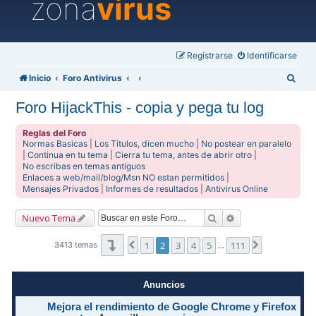
zona
virus
Registrarse
Identificarse
B
Inicio
Foro Antivirus
u
Foro HijackThis - copia y pega tu log
s
c
Reglas del Foro
Normas Basicas
|
Los Titulos, dicen mucho
|
No postear en paralelo
a
|
Continua en tu tema
|
Cierra tu tema, antes de abrir otro
|
No escribas en temas antiguos
r
Enlaces a web/mail/blog/Msn NO estan permitidos
|
Mensajes Privados
|
Informes de resultados
|
Antivirus Online
Buscar
Búsqueda avanzad
Nuevo Tema
Página
2
de
111
1
2
3
4
5
111
Anterior
Siguiente
3413 temas
…
Anuncios
Mejora el rendimiento de Google Chrome y Firefox