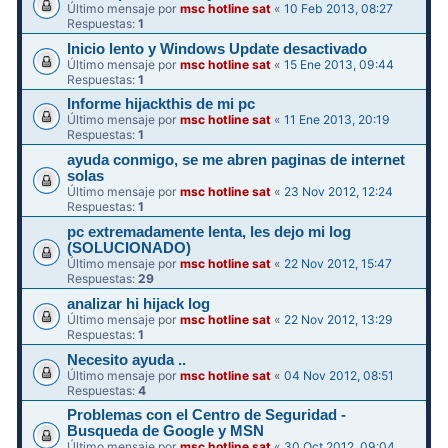
Último mensaje por
msc hotline sat
«
10 Feb 2013, 08:27
Respuestas:
1
Inicio lento y Windows Update desactivado
Último mensaje por
msc hotline sat
«
15 Ene 2013, 09:44
Respuestas:
1
Informe hijackthis de mi pc
Último mensaje por
msc hotline sat
«
11 Ene 2013, 20:19
Respuestas:
1
ayuda conmigo, se me abren paginas de internet
solas
Último mensaje por
msc hotline sat
«
23 Nov 2012, 12:24
Respuestas:
1
pc extremadamente lenta, les dejo mi log
(SOLUCIONADO)
Último mensaje por
msc hotline sat
«
22 Nov 2012, 15:47
Respuestas:
29
analizar hi hijack log
Último mensaje por
msc hotline sat
«
22 Nov 2012, 13:29
Respuestas:
1
Necesito ayuda ..
Último mensaje por
msc hotline sat
«
04 Nov 2012, 08:51
Respuestas:
4
Problemas con el Centro de Seguridad -
Busqueda de Google y MSN
Último mensaje por
msc hotline sat
«
30 Oct 2012, 09:04