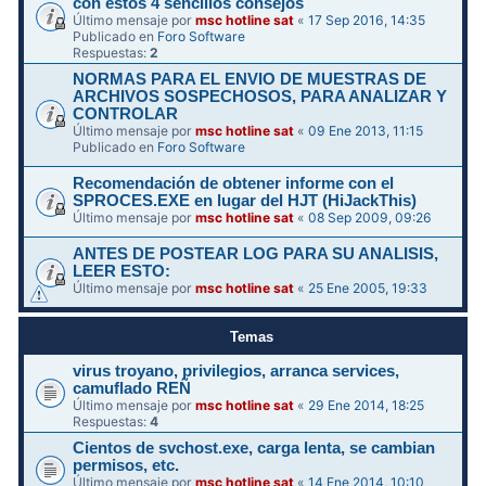
con estos 4 sencillos consejos
Último mensaje por
msc hotline sat
«
17 Sep 2016, 14:35
Publicado en
Foro Software
Respuestas:
2
NORMAS PARA EL ENVIO DE MUESTRAS DE
ARCHIVOS SOSPECHOSOS, PARA ANALIZAR Y
CONTROLAR
Último mensaje por
msc hotline sat
«
09 Ene 2013, 11:15
Publicado en
Foro Software
Recomendación de obtener informe con el
SPROCES.EXE en lugar del HJT (HiJackThis)
Último mensaje por
msc hotline sat
«
08 Sep 2009, 09:26
ANTES DE POSTEAR LOG PARA SU ANALISIS,
LEER ESTO:
Último mensaje por
msc hotline sat
«
25 Ene 2005, 19:33
Temas
virus troyano, privilegios, arranca services,
camuflado REÑ
Último mensaje por
msc hotline sat
«
29 Ene 2014, 18:25
Respuestas:
4
Cientos de svchost.exe, carga lenta, se cambian
permisos, etc.
Último mensaje por
msc hotline sat
«
14 Ene 2014, 10:10