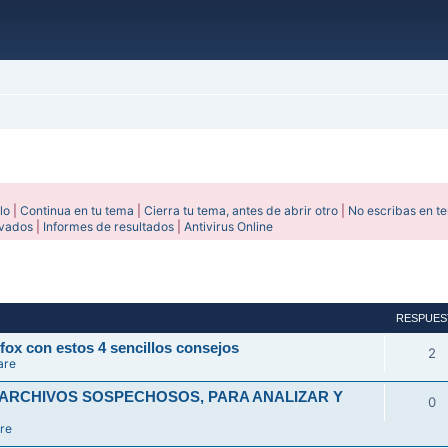
lo
|
Continua en tu tema
|
Cierra tu tema, antes de abrir otro
|
No escribas en t
ivados
|
Informes de resultados
|
Antivirus Online
avanzada
RESPUES
fox con estos 4 sencillos consejos
2
are
 ARCHIVOS SOSPECHOSOS, PARA ANALIZAR Y
0
re