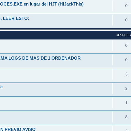
OCES.EXE en lugar del HJT (HiJackThis)
0
, LEER ESTO:
0
RESPUES
0
TEMA LOGS DE MAS DE 1 ORDENADOR
0
3
xe
3
1
8
N PREVIO AVISO