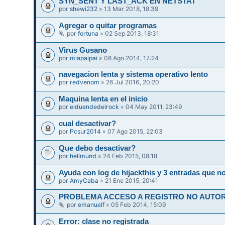
SYN_SENT Y LAST_ACK EN NETSTAT
por
shewi232
» 13 Mar 2018, 18:39
Agregar o quitar programas
por
fortuna
» 02 Sep 2013, 18:31
Virus Gusano
por
miapaipai
» 08 Ago 2014, 17:24
navegacion lenta y sistema operativo lento
por
redvenom
» 26 Jul 2016, 20:20
Maquina lenta en el inicio
por
elduendedelrock
» 04 May 2011, 23:49
cual desactivar?
por
Pcsur2014
» 07 Ago 2015, 22:03
Que debo desactivar?
por
hellmund
» 24 Feb 2015, 08:18
Ayuda con log de hijackthis y 3 entradas que 
por
AmyCaba
» 21 Ene 2015, 20:41
PROBLEMA ACCESO A REGISTRO NO AUTORI
por
emanuelf
» 05 Feb 2014, 15:09
Error: clase no registrada