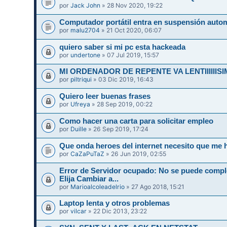
por
Jack John
» 28 Nov 2020, 19:22
Computador portátil entra en suspensión auto
por
malu2704
» 21 Oct 2020, 06:07
quiero saber si mi pc esta hackeada
por
undertone
» 07 Jul 2019, 15:57
MI ORDENADOR DE REPENTE VA LENTIIIIIIS
por
piltriqui
» 03 Dic 2019, 16:43
Quiero leer buenas frases
por
Ufreya
» 28 Sep 2019, 00:22
Como hacer una carta para solicitar empleo
por
Duille
» 26 Sep 2019, 17:24
Que onda heroes del internet necesito que me 
por
CaZaPuTaZ
» 26 Jun 2019, 02:55
Error de Servidor ocupado: No se puede compl
Elija Cambiar a...
por
Marioalcoleadelrio
» 27 Ago 2018, 15:21
Laptop lenta y otros problemas
por
vilcar
» 22 Dic 2013, 23:22