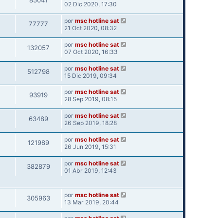
85041
02 Dic 2020, 17:30
por
msc hotline sat
77777
21 Oct 2020, 08:32
por
msc hotline sat
132057
07 Oct 2020, 16:33
por
msc hotline sat
512798
15 Dic 2019, 09:34
por
msc hotline sat
93919
28 Sep 2019, 08:15
por
msc hotline sat
63489
26 Sep 2019, 18:28
por
msc hotline sat
121989
26 Jun 2019, 15:31
por
msc hotline sat
382879
01 Abr 2019, 12:43
por
msc hotline sat
305963
13 Mar 2019, 20:44