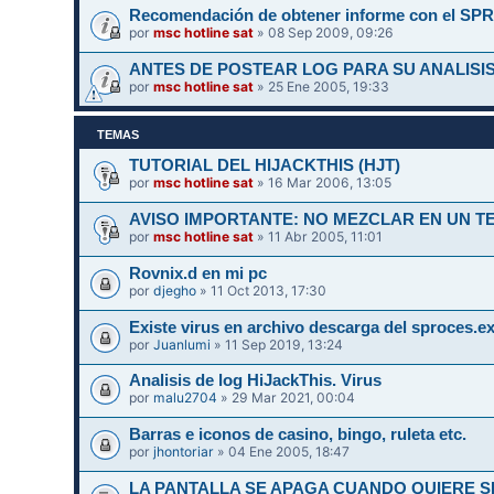
Recomendación de obtener informe con el SPR
por
msc hotline sat
» 08 Sep 2009, 09:26
ANTES DE POSTEAR LOG PARA SU ANALISIS
por
msc hotline sat
» 25 Ene 2005, 19:33
TEMAS
TUTORIAL DEL HIJACKTHIS (HJT)
por
msc hotline sat
» 16 Mar 2006, 13:05
AVISO IMPORTANTE: NO MEZCLAR EN UN 
por
msc hotline sat
» 11 Abr 2005, 11:01
Rovnix.d en mi pc
por
djegho
» 11 Oct 2013, 17:30
Existe virus en archivo descarga del sproces.e
por
Juanlumi
» 11 Sep 2019, 13:24
Analisis de log HiJackThis. Virus
por
malu2704
» 29 Mar 2021, 00:04
Barras e iconos de casino, bingo, ruleta etc.
por
jhontoriar
» 04 Ene 2005, 18:47
LA PANTALLA SE APAGA CUANDO QUIERE SI