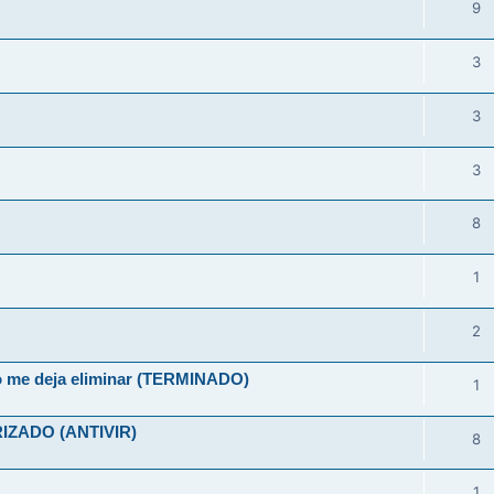
9
3
3
3
8
1
2
no me deja eliminar (TERMINADO)
1
ZADO (ANTIVIR)
8
1