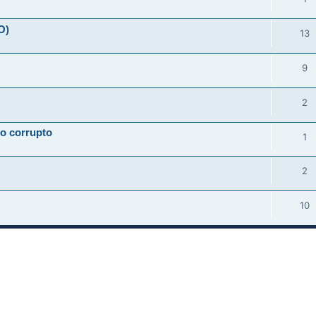
O)
13
9
2
vo corrupto
1
2
10