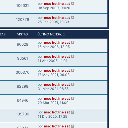
por
msc hotline sat
106631
08 Sep 2009, 09:26
por
msc hotline sat
120778
25 Ene 2005, 19:33
TAS
VISTAS
ÚLTIMO MENSAJE
por
msc hotline sat
90028
16 Mar 2006, 13:05
por
msc hotline sat
96561
11 Abr 2005, 11:01
por
msc hotline sat
300370
17 May 2021, 09:03
por
msc hotline sat
82298
31 Mar 2021, 08:55
por
msc hotline sat
64946
29 Mar 2021, 11:09
por
msc hotline sat
135700
11 Dic 2020, 17:25
por
msc hotline sat