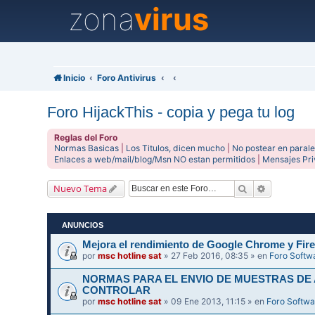
zona
virus
Inicio
Foro Antivirus
Foro HijackThis - copia y pega tu log
Reglas del Foro
Normas Basicas
|
Los Titulos, dicen mucho
|
No postear en parale
Enlaces a web/mail/blog/Msn NO estan permitidos
|
Mensajes Pr
Buscar
Búsqueda 
Nuevo Tema
ANUNCIOS
Mejora el rendimiento de Google Chrome y Fire
por
msc hotline sat
» 27 Feb 2016, 08:35 » en
Foro Softw
NORMAS PARA EL ENVIO DE MUESTRAS DE
CONTROLAR
por
msc hotline sat
» 09 Ene 2013, 11:15 » en
Foro Softwa