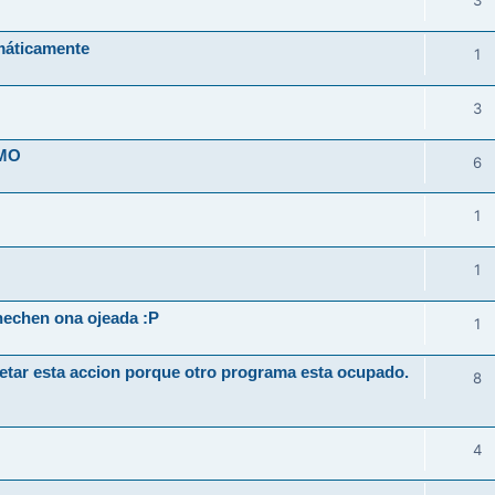
3
máticamente
1
3
IMO
6
1
1
hechen ona ojeada :P
1
etar esta accion porque otro programa esta ocupado.
8
4