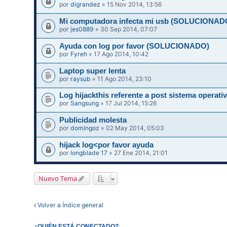
por
digrandez
» 15 Nov 2014, 13:56
Mi computadora infecta mi usb (SOLUCIONAD
por
jes0889
» 30 Sep 2014, 07:07
Ayuda con log por favor (SOLUCIONADO)
por
Fyreh
» 17 Ago 2014, 10:42
Laptop super lenta
por
raysub
» 11 Ago 2014, 23:10
Log hijackthis referente a post sistema operati
por
Sangsung
» 17 Jul 2014, 15:26
Publicidad molesta
por
domingoz
» 02 May 2014, 05:03
hijack log<por favor ayuda
por
longblade 17
» 27 Ene 2014, 21:01
Nuevo Tema
Volver a Índice general
¿QUIÉN ESTÁ CONECTADO?