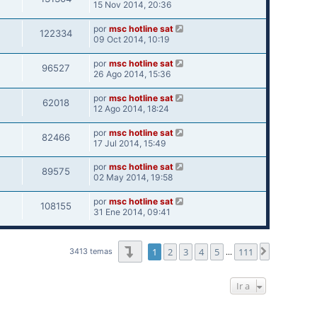
15 Nov 2014, 20:36
por
msc hotline sat
122334
09 Oct 2014, 10:19
por
msc hotline sat
96527
26 Ago 2014, 15:36
por
msc hotline sat
62018
12 Ago 2014, 18:24
por
msc hotline sat
82466
17 Jul 2014, 15:49
por
msc hotline sat
89575
02 May 2014, 19:58
por
msc hotline sat
108155
31 Ene 2014, 09:41
Página
1
de
111
1
2
3
4
5
111
Siguiente
3413 temas
…
Ir a