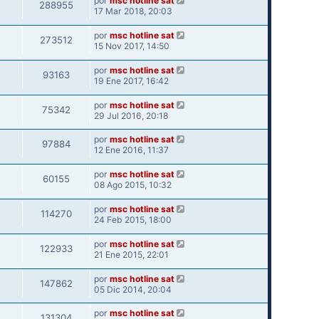
por
msc hotline sat
288955
17 Mar 2018, 20:03
por
msc hotline sat
273512
15 Nov 2017, 14:50
por
msc hotline sat
93163
19 Ene 2017, 16:42
por
msc hotline sat
75342
29 Jul 2016, 20:18
por
msc hotline sat
97884
12 Ene 2016, 11:37
por
msc hotline sat
60155
08 Ago 2015, 10:32
por
msc hotline sat
114270
24 Feb 2015, 18:00
por
msc hotline sat
122933
21 Ene 2015, 22:01
por
msc hotline sat
147862
05 Dic 2014, 20:04
por
msc hotline sat
131304