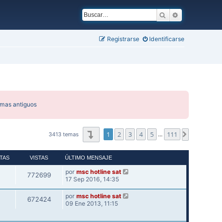
Buscar
Búsqueda ava
Registrarse
Identificarse
emas antiguos
Página
1
de
111
1
2
3
4
5
111
Siguiente
3413 temas
…
TAS
VISTAS
ÚLTIMO MENSAJE
por
msc hotline sat
772699
17 Sep 2016, 14:35
por
msc hotline sat
672424
09 Ene 2013, 11:15