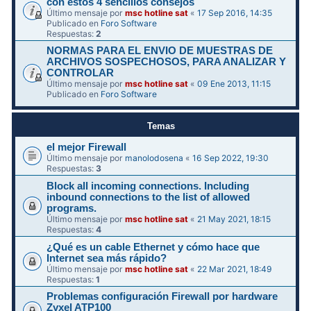
con estos 4 sencillos consejos
Último mensaje por
msc hotline sat
«
17 Sep 2016, 14:35
Publicado en
Foro Software
Respuestas:
2
NORMAS PARA EL ENVIO DE MUESTRAS DE
ARCHIVOS SOSPECHOSOS, PARA ANALIZAR Y
CONTROLAR
Último mensaje por
msc hotline sat
«
09 Ene 2013, 11:15
Publicado en
Foro Software
Temas
el mejor Firewall
Último mensaje por
manolodosena
«
16 Sep 2022, 19:30
Respuestas:
3
Block all incoming connections. Including
inbound connections to the list of allowed
programs.
Último mensaje por
msc hotline sat
«
21 May 2021, 18:15
Respuestas:
4
¿Qué es un cable Ethernet y cómo hace que
Internet sea más rápido?
Último mensaje por
msc hotline sat
«
22 Mar 2021, 18:49
Respuestas:
1
Problemas configuración Firewall por hardware
Zyxel ATP100