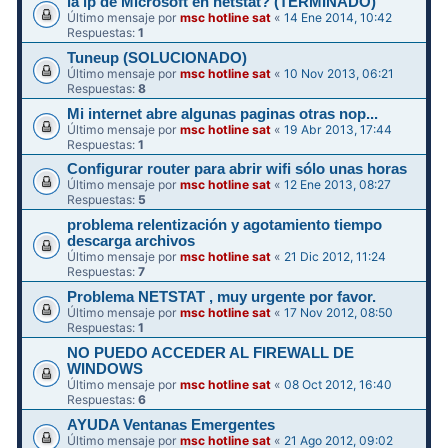
la ip de Microsoft en netstat? (TERMINADO)
Último mensaje por
msc hotline sat
«
14 Ene 2014, 10:42
Respuestas:
1
Tuneup (SOLUCIONADO)
Último mensaje por
msc hotline sat
«
10 Nov 2013, 06:21
Respuestas:
8
Mi internet abre algunas paginas otras nop...
Último mensaje por
msc hotline sat
«
19 Abr 2013, 17:44
Respuestas:
1
Configurar router para abrir wifi sólo unas horas
Último mensaje por
msc hotline sat
«
12 Ene 2013, 08:27
Respuestas:
5
problema relentización y agotamiento tiempo
descarga archivos
Último mensaje por
msc hotline sat
«
21 Dic 2012, 11:24
Respuestas:
7
Problema NETSTAT , muy urgente por favor.
Último mensaje por
msc hotline sat
«
17 Nov 2012, 08:50
Respuestas:
1
NO PUEDO ACCEDER AL FIREWALL DE
WINDOWS
Último mensaje por
msc hotline sat
«
08 Oct 2012, 16:40
Respuestas:
6
AYUDA Ventanas Emergentes
Último mensaje por
msc hotline sat
«
21 Ago 2012, 09:02