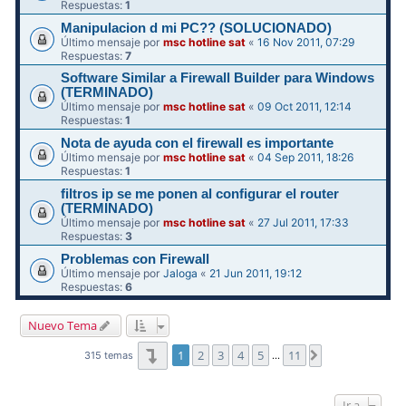
Respuestas:
1
Manipulacion d mi PC?? (SOLUCIONADO)
Último mensaje por
msc hotline sat
«
16 Nov 2011, 07:29
Respuestas:
7
Software Similar a Firewall Builder para Windows
(TERMINADO)
Último mensaje por
msc hotline sat
«
09 Oct 2011, 12:14
Respuestas:
1
Nota de ayuda con el firewall es importante
Último mensaje por
msc hotline sat
«
04 Sep 2011, 18:26
Respuestas:
1
filtros ip se me ponen al configurar el router
(TERMINADO)
Último mensaje por
msc hotline sat
«
27 Jul 2011, 17:33
Respuestas:
3
Problemas con Firewall
Último mensaje por
Jaloga
«
21 Jun 2011, 19:12
Respuestas:
6
Nuevo Tema
Página
1
de
11
1
2
3
4
5
11
Siguiente
315 temas
…
Ir a