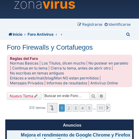
zona
virus
Registrarse
Identificarse
B
Inicio
Foro Antivirus
u
Foro Firewalls y Cortafuegos
s
c
Reglas del Foro
Normas Basicas
|
Los Titulos, dicen mucho
|
No postear en paralelo
a
|
Continua en tu tema
|
Cierra tu tema, antes de abrir otro
|
No escribas en temas antiguos
r
Enlaces a web/mail/blog/Msn NO estan permitidos
|
Mensajes Privados
|
Informes de resultados
|
Antivirus Online
Buscar
Búsqueda avanzad
Nuevo Tema
Página
1
de
11
1
2
3
4
5
11
Siguiente
315 temas
…
Anuncios
Mejora el rendimiento de Google Chrome y Firefox