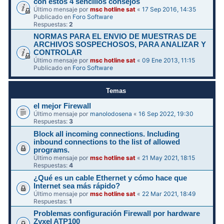
con estos 4 sencillos consejos
Último mensaje por
msc hotline sat
«
17 Sep 2016, 14:35
Publicado en
Foro Software
Respuestas:
2
NORMAS PARA EL ENVIO DE MUESTRAS DE
ARCHIVOS SOSPECHOSOS, PARA ANALIZAR Y
CONTROLAR
Último mensaje por
msc hotline sat
«
09 Ene 2013, 11:15
Publicado en
Foro Software
Temas
el mejor Firewall
Último mensaje por
manolodosena
«
16 Sep 2022, 19:30
Respuestas:
3
Block all incoming connections. Including
inbound connections to the list of allowed
programs.
Último mensaje por
msc hotline sat
«
21 May 2021, 18:15
Respuestas:
4
¿Qué es un cable Ethernet y cómo hace que
Internet sea más rápido?
Último mensaje por
msc hotline sat
«
22 Mar 2021, 18:49
Respuestas:
1
Problemas configuración Firewall por hardware
Zyxel ATP100