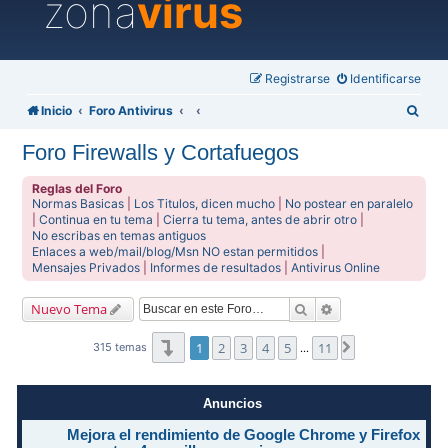
zona
virus
Registrarse
Identificarse
B
Inicio
Foro Antivirus
u
Foro Firewalls y Cortafuegos
s
c
Reglas del Foro
Normas Basicas
|
Los Titulos, dicen mucho
|
No postear en paralelo
a
|
Continua en tu tema
|
Cierra tu tema, antes de abrir otro
|
No escribas en temas antiguos
r
Enlaces a web/mail/blog/Msn NO estan permitidos
|
Mensajes Privados
|
Informes de resultados
|
Antivirus Online
Buscar
Búsqueda avanzad
Nuevo Tema
Página
1
de
11
1
2
3
4
5
11
Siguiente
315 temas
…
Anuncios
Mejora el rendimiento de Google Chrome y Firefox