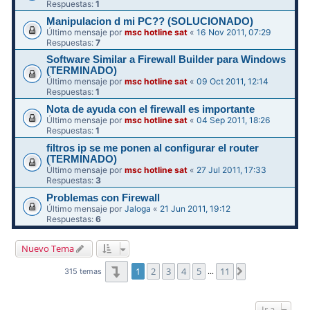
Respuestas:
1
Manipulacion d mi PC?? (SOLUCIONADO)
Último mensaje por
msc hotline sat
«
16 Nov 2011, 07:29
Respuestas:
7
Software Similar a Firewall Builder para Windows
(TERMINADO)
Último mensaje por
msc hotline sat
«
09 Oct 2011, 12:14
Respuestas:
1
Nota de ayuda con el firewall es importante
Último mensaje por
msc hotline sat
«
04 Sep 2011, 18:26
Respuestas:
1
filtros ip se me ponen al configurar el router
(TERMINADO)
Último mensaje por
msc hotline sat
«
27 Jul 2011, 17:33
Respuestas:
3
Problemas con Firewall
Último mensaje por
Jaloga
«
21 Jun 2011, 19:12
Respuestas:
6
Nuevo Tema
Página
1
de
11
1
2
3
4
5
11
Siguiente
315 temas
…
Ir a