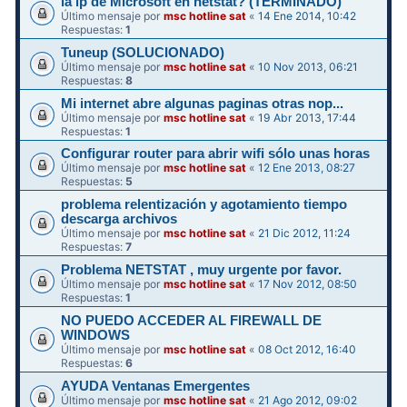
la ip de Microsoft en netstat? (TERMINADO)
Último mensaje por
msc hotline sat
«
14 Ene 2014, 10:42
Respuestas:
1
Tuneup (SOLUCIONADO)
Último mensaje por
msc hotline sat
«
10 Nov 2013, 06:21
Respuestas:
8
Mi internet abre algunas paginas otras nop...
Último mensaje por
msc hotline sat
«
19 Abr 2013, 17:44
Respuestas:
1
Configurar router para abrir wifi sólo unas horas
Último mensaje por
msc hotline sat
«
12 Ene 2013, 08:27
Respuestas:
5
problema relentización y agotamiento tiempo
descarga archivos
Último mensaje por
msc hotline sat
«
21 Dic 2012, 11:24
Respuestas:
7
Problema NETSTAT , muy urgente por favor.
Último mensaje por
msc hotline sat
«
17 Nov 2012, 08:50
Respuestas:
1
NO PUEDO ACCEDER AL FIREWALL DE
WINDOWS
Último mensaje por
msc hotline sat
«
08 Oct 2012, 16:40
Respuestas:
6
AYUDA Ventanas Emergentes
Último mensaje por
msc hotline sat
«
21 Ago 2012, 09:02