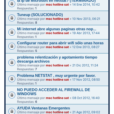
la ip de Microsoft en netstat? (TERMINADO)
Último mensaje por
msc hotline sat
«
14 Ene 2014, 10:42
Respuestas:
1
Tuneup (SOLUCIONADO)
Último mensaje por
msc hotline sat
«
10 Nov 2013, 06:21
Respuestas:
8
Mi internet abre algunas paginas otras nop...
Último mensaje por
msc hotline sat
«
19 Abr 2013, 17:44
Respuestas:
1
Configurar router para abrir wifi sólo unas horas
Último mensaje por
msc hotline sat
«
12 Ene 2013, 08:27
Respuestas:
5
problema relentización y agotamiento tiempo
descarga archivos
Último mensaje por
msc hotline sat
«
21 Dic 2012, 11:24
Respuestas:
7
Problema NETSTAT , muy urgente por favor.
Último mensaje por
msc hotline sat
«
17 Nov 2012, 08:50
Respuestas:
1
NO PUEDO ACCEDER AL FIREWALL DE
WINDOWS
Último mensaje por
msc hotline sat
«
08 Oct 2012, 16:40
Respuestas:
6
AYUDA Ventanas Emergentes
Último mensaje por
msc hotline sat
«
21 Ago 2012, 09:02