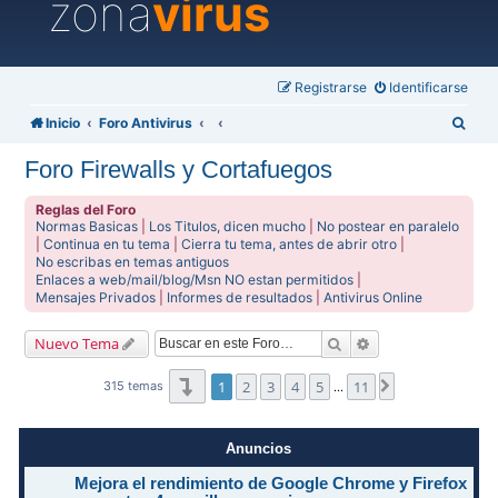
zona
virus
Registrarse
Identificarse
B
Inicio
Foro Antivirus
u
Foro Firewalls y Cortafuegos
s
c
Reglas del Foro
Normas Basicas
|
Los Titulos, dicen mucho
|
No postear en paralelo
a
|
Continua en tu tema
|
Cierra tu tema, antes de abrir otro
|
No escribas en temas antiguos
r
Enlaces a web/mail/blog/Msn NO estan permitidos
|
Mensajes Privados
|
Informes de resultados
|
Antivirus Online
Buscar
Búsqueda avanzad
Nuevo Tema
Página
1
de
11
1
2
3
4
5
11
Siguiente
315 temas
…
Anuncios
Mejora el rendimiento de Google Chrome y Firefox