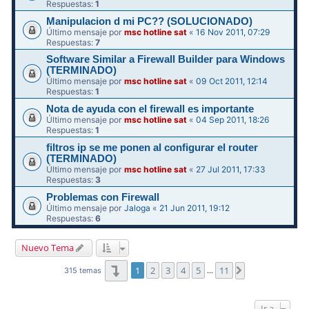
Respuestas:
1
Manipulacion d mi PC?? (SOLUCIONADO)
Último mensaje por
msc hotline sat
«
16 Nov 2011, 07:29
Respuestas:
7
Software Similar a Firewall Builder para Windows
(TERMINADO)
Último mensaje por
msc hotline sat
«
09 Oct 2011, 12:14
Respuestas:
1
Nota de ayuda con el firewall es importante
Último mensaje por
msc hotline sat
«
04 Sep 2011, 18:26
Respuestas:
1
filtros ip se me ponen al configurar el router
(TERMINADO)
Último mensaje por
msc hotline sat
«
27 Jul 2011, 17:33
Respuestas:
3
Problemas con Firewall
Último mensaje por
Jaloga
«
21 Jun 2011, 19:12
Respuestas:
6
Nuevo Tema
Página
1
de
11
1
2
3
4
5
11
Siguiente
315 temas
…
Ir a