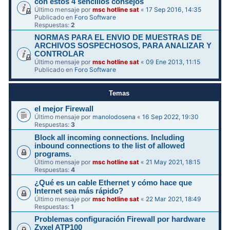
con estos 4 sencillos consejos
Último mensaje por
msc hotline sat
«
17 Sep 2016, 14:35
Publicado en
Foro Software
Respuestas:
2
NORMAS PARA EL ENVIO DE MUESTRAS DE
ARCHIVOS SOSPECHOSOS, PARA ANALIZAR Y
CONTROLAR
Último mensaje por
msc hotline sat
«
09 Ene 2013, 11:15
Publicado en
Foro Software
Temas
el mejor Firewall
Último mensaje por
manolodosena
«
16 Sep 2022, 19:30
Respuestas:
3
Block all incoming connections. Including
inbound connections to the list of allowed
programs.
Último mensaje por
msc hotline sat
«
21 May 2021, 18:15
Respuestas:
4
¿Qué es un cable Ethernet y cómo hace que
Internet sea más rápido?
Último mensaje por
msc hotline sat
«
22 Mar 2021, 18:49
Respuestas:
1
Problemas configuración Firewall por hardware
Zyxel ATP100