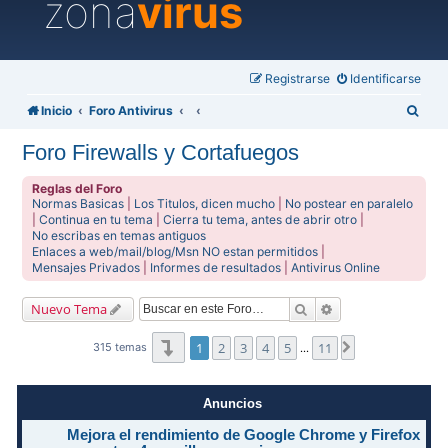
zona
virus
Registrarse
Identificarse
B
Inicio
Foro Antivirus
u
Foro Firewalls y Cortafuegos
s
c
Reglas del Foro
Normas Basicas
|
Los Titulos, dicen mucho
|
No postear en paralelo
a
|
Continua en tu tema
|
Cierra tu tema, antes de abrir otro
|
No escribas en temas antiguos
r
Enlaces a web/mail/blog/Msn NO estan permitidos
|
Mensajes Privados
|
Informes de resultados
|
Antivirus Online
Buscar
Búsqueda avanzad
Nuevo Tema
Página
1
de
11
1
2
3
4
5
11
Siguiente
315 temas
…
Anuncios
Mejora el rendimiento de Google Chrome y Firefox