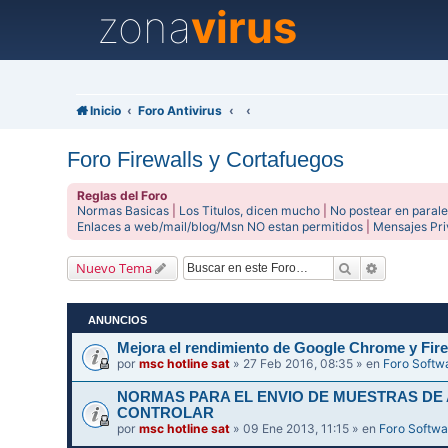
zona
virus
Inicio
Foro Antivirus
Foro Firewalls y Cortafuegos
Reglas del Foro
Normas Basicas
|
Los Titulos, dicen mucho
|
No postear en parale
Enlaces a web/mail/blog/Msn NO estan permitidos
|
Mensajes Pr
Buscar
Búsqueda 
Nuevo Tema
ANUNCIOS
Mejora el rendimiento de Google Chrome y Fire
por
msc hotline sat
» 27 Feb 2016, 08:35 » en
Foro Softw
NORMAS PARA EL ENVIO DE MUESTRAS DE
CONTROLAR
por
msc hotline sat
» 09 Ene 2013, 11:15 » en
Foro Softwa