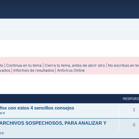
lo
|
Continua en tu tema
|
Cierra tu tema, antes de abrir otro
|
No escribas en t
ivados
|
Informes de resultados
|
Antivirus Online
avanzada
RESPUES
fox con estos 4 sencillos consejos
2
are
 ARCHIVOS SOSPECHOSOS, PARA ANALIZAR Y
0
re