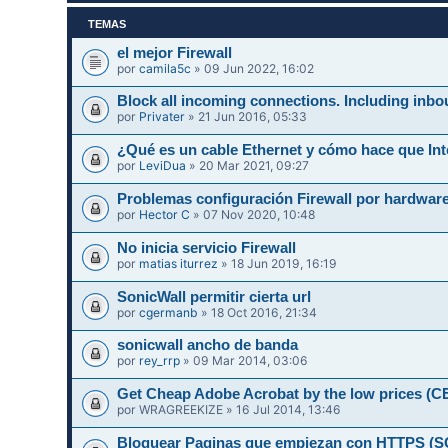
TEMAS
el mejor Firewall
por
camila5c
» 09 Jun 2022, 16:02
Block all incoming connections. Including inbo
por
Privater
» 21 Jun 2016, 05:33
¿Qué es un cable Ethernet y cómo hace que Int
por
LeviDua
» 20 Mar 2021, 09:27
Problemas configuración Firewall por hardwar
por
Hector C
» 07 Nov 2020, 10:48
No inicia servicio Firewall
por
matias iturrez
» 18 Jun 2019, 16:19
SonicWall permitir cierta url
por
cgermanb
» 18 Oct 2016, 21:34
sonicwall ancho de banda
por
rey_rrp
» 09 Mar 2014, 03:06
Get Cheap Adobe Acrobat by the low prices 
por
WRAGREEKIZE
» 16 Jul 2014, 13:46
Bloquear Paginas que empiezan con HTTPS 