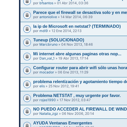
por
bfsantos
» 01 Abr 2014, 03:36
Parece que el firewall se desactiva solo y en
por
antoniolive
» 14 Mar 2014, 06:39
la ip de Microsoft en netstat? (TERMINADO)
por
mdl9
» 12 Ene 2014, 22:13
Tuneup (SOLUCIONADO)
por
Marcbruno
» 04 Nov 2013, 18:46
Mi internet abre algunas paginas otras nop...
por
Dan_val_1
» 19 Abr 2013, 17:14
Configurar router para abrir wifi sólo unas hor
por
mocador
» 06 Ene 2013, 11:29
problema relentización y agotamiento tiempo d
por
elis
» 25 Nov 2012, 19:41
Problema NETSTAT , muy urgente por favor.
por
rojas1990
» 17 Nov 2012, 03:47
NO PUEDO ACCEDER AL FIREWALL DE WIN
por
Natalia_zgz
» 06 Nov 2006, 20:14
AYUDA Ventanas Emergentes