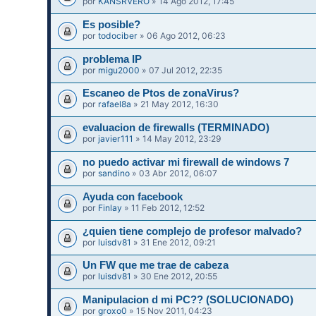
por
KANSRVERO
» 14 Ago 2012, 17:45
Es posible?
por
todociber
» 06 Ago 2012, 06:23
problema IP
por
migu2000
» 07 Jul 2012, 22:35
Escaneo de Ptos de zonaVirus?
por
rafael8a
» 21 May 2012, 16:30
evaluacion de firewalls (TERMINADO)
por
javier111
» 14 May 2012, 23:29
no puedo activar mi firewall de windows 7
por
sandino
» 03 Abr 2012, 06:07
Ayuda con facebook
por
Finlay
» 11 Feb 2012, 12:52
¿quien tiene complejo de profesor malvado?
por
luisdv81
» 31 Ene 2012, 09:21
Un FW que me trae de cabeza
por
luisdv81
» 30 Ene 2012, 20:55
Manipulacion d mi PC?? (SOLUCIONADO)
por
groxo0
» 15 Nov 2011, 04:23