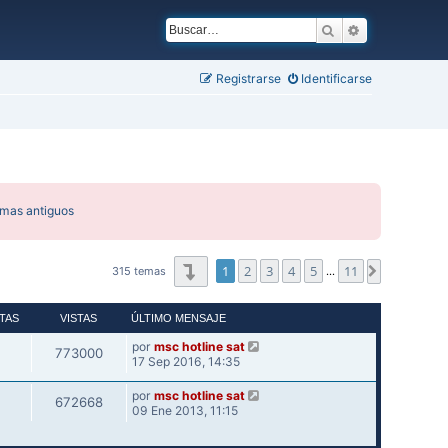
Buscar
Búsqueda ava
Registrarse
Identificarse
emas antiguos
Página
1
de
11
1
2
3
4
5
11
Siguiente
315 temas
…
TAS
VISTAS
ÚLTIMO MENSAJE
por
msc hotline sat
773000
17 Sep 2016, 14:35
por
msc hotline sat
672668
09 Ene 2013, 11:15