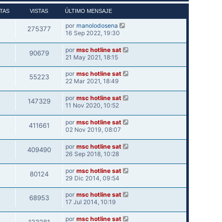
TAS
VISTAS
ÚLTIMO MENSAJE
por
manolodosena
275377
16 Sep 2022, 19:30
por
msc hotline sat
90679
21 May 2021, 18:15
por
msc hotline sat
55223
22 Mar 2021, 18:49
por
msc hotline sat
147329
11 Nov 2020, 10:52
por
msc hotline sat
411661
02 Nov 2019, 08:07
por
msc hotline sat
409490
26 Sep 2018, 10:28
por
msc hotline sat
80124
29 Dic 2014, 09:54
por
msc hotline sat
68953
17 Jul 2014, 10:19
por
msc hotline sat