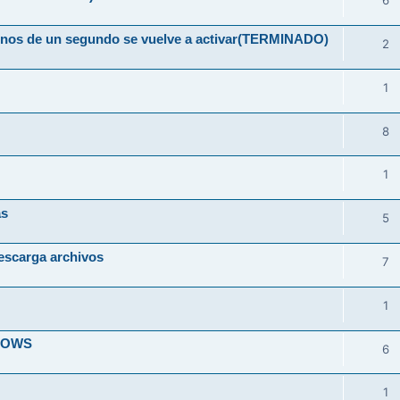
6
 menos de un segundo se vuelve a activar(TERMINADO)
2
1
8
1
as
5
escarga archivos
7
1
DOWS
6
1