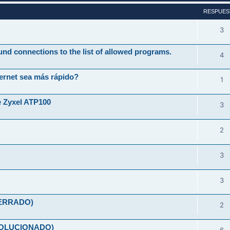
RESPUES
3
und connections to the list of allowed programs.
4
ernet sea más rápido?
1
e Zyxel ATP100
3
2
3
3
(CERRADO)
2
(SOLUCIONADO)