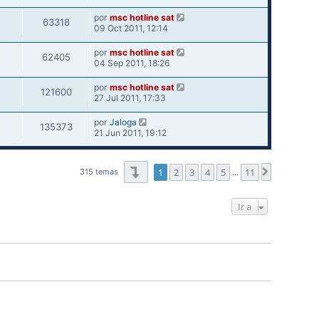
por
msc hotline sat
63318
09 Oct 2011, 12:14
por
msc hotline sat
62405
04 Sep 2011, 18:26
por
msc hotline sat
121600
27 Jul 2011, 17:33
por
Jaloga
135373
21 Jun 2011, 19:12
Página
1
de
11
1
2
3
4
5
11
Siguiente
315 temas
…
Ir a