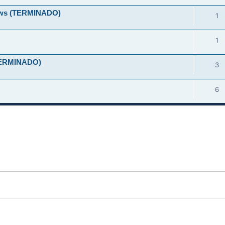
ndows (TERMINADO)
1
1
 (TERMINADO)
3
6