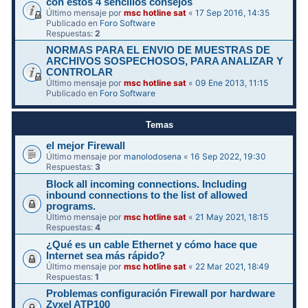
con estos 4 sencillos consejos
Último mensaje por
msc hotline sat
«
17 Sep 2016, 14:35
Publicado en
Foro Software
Respuestas:
2
NORMAS PARA EL ENVIO DE MUESTRAS DE
ARCHIVOS SOSPECHOSOS, PARA ANALIZAR Y
CONTROLAR
Último mensaje por
msc hotline sat
«
09 Ene 2013, 11:15
Publicado en
Foro Software
Temas
el mejor Firewall
Último mensaje por
manolodosena
«
16 Sep 2022, 19:30
Respuestas:
3
Block all incoming connections. Including
inbound connections to the list of allowed
programs.
Último mensaje por
msc hotline sat
«
21 May 2021, 18:15
Respuestas:
4
¿Qué es un cable Ethernet y cómo hace que
Internet sea más rápido?
Último mensaje por
msc hotline sat
«
22 Mar 2021, 18:49
Respuestas:
1
Problemas configuración Firewall por hardware
Zyxel ATP100