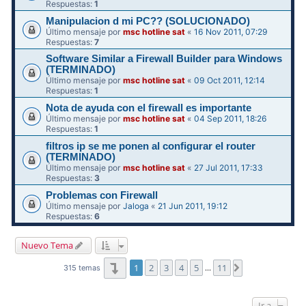
Respuestas:
1
Manipulacion d mi PC?? (SOLUCIONADO)
Último mensaje por
msc hotline sat
«
16 Nov 2011, 07:29
Respuestas:
7
Software Similar a Firewall Builder para Windows
(TERMINADO)
Último mensaje por
msc hotline sat
«
09 Oct 2011, 12:14
Respuestas:
1
Nota de ayuda con el firewall es importante
Último mensaje por
msc hotline sat
«
04 Sep 2011, 18:26
Respuestas:
1
filtros ip se me ponen al configurar el router
(TERMINADO)
Último mensaje por
msc hotline sat
«
27 Jul 2011, 17:33
Respuestas:
3
Problemas con Firewall
Último mensaje por
Jaloga
«
21 Jun 2011, 19:12
Respuestas:
6
Nuevo Tema
Página
1
de
11
1
2
3
4
5
11
Siguiente
315 temas
…
Ir a