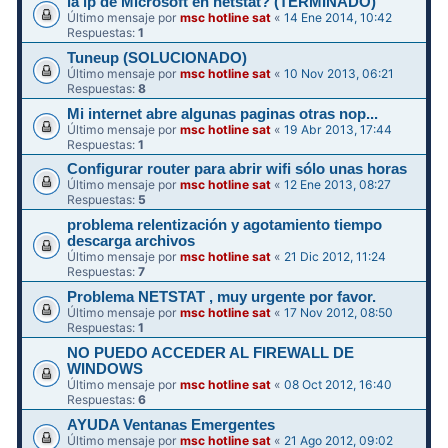
la ip de Microsoft en netstat? (TERMINADO)
Último mensaje por
msc hotline sat
«
14 Ene 2014, 10:42
Respuestas:
1
Tuneup (SOLUCIONADO)
Último mensaje por
msc hotline sat
«
10 Nov 2013, 06:21
Respuestas:
8
Mi internet abre algunas paginas otras nop...
Último mensaje por
msc hotline sat
«
19 Abr 2013, 17:44
Respuestas:
1
Configurar router para abrir wifi sólo unas horas
Último mensaje por
msc hotline sat
«
12 Ene 2013, 08:27
Respuestas:
5
problema relentización y agotamiento tiempo
descarga archivos
Último mensaje por
msc hotline sat
«
21 Dic 2012, 11:24
Respuestas:
7
Problema NETSTAT , muy urgente por favor.
Último mensaje por
msc hotline sat
«
17 Nov 2012, 08:50
Respuestas:
1
NO PUEDO ACCEDER AL FIREWALL DE
WINDOWS
Último mensaje por
msc hotline sat
«
08 Oct 2012, 16:40
Respuestas:
6
AYUDA Ventanas Emergentes
Último mensaje por
msc hotline sat
«
21 Ago 2012, 09:02