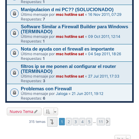
Respuestas:
1
Manipulacion d mi PC?? (SOLUCIONADO)
Último mensaje por
msc hotline sat
«
16 Nov 2011, 07:29
Respuestas:
7
Software Similar a Firewall Builder para Windows
(TERMINADO)
Último mensaje por
msc hotline sat
«
09 Oct 2011, 12:14
Respuestas:
1
Nota de ayuda con el firewall es importante
Último mensaje por
msc hotline sat
«
04 Sep 2011, 18:26
Respuestas:
1
filtros ip se me ponen al configurar el router
(TERMINADO)
Último mensaje por
msc hotline sat
«
27 Jul 2011, 17:33
Respuestas:
3
Problemas con Firewall
Último mensaje por
Jaloga
«
21 Jun 2011, 19:12
Respuestas:
6
Nuevo Tema
Página
1
de
11
1
2
3
4
5
11
Siguiente
315 temas
…
Ir a