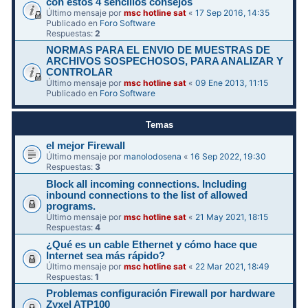
con estos 4 sencillos consejos
Último mensaje por
msc hotline sat
«
17 Sep 2016, 14:35
Publicado en
Foro Software
Respuestas:
2
NORMAS PARA EL ENVIO DE MUESTRAS DE
ARCHIVOS SOSPECHOSOS, PARA ANALIZAR Y
CONTROLAR
Último mensaje por
msc hotline sat
«
09 Ene 2013, 11:15
Publicado en
Foro Software
Temas
el mejor Firewall
Último mensaje por
manolodosena
«
16 Sep 2022, 19:30
Respuestas:
3
Block all incoming connections. Including
inbound connections to the list of allowed
programs.
Último mensaje por
msc hotline sat
«
21 May 2021, 18:15
Respuestas:
4
¿Qué es un cable Ethernet y cómo hace que
Internet sea más rápido?
Último mensaje por
msc hotline sat
«
22 Mar 2021, 18:49
Respuestas:
1
Problemas configuración Firewall por hardware
Zyxel ATP100