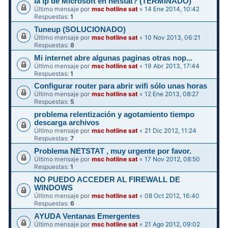
la ip de Microsoft en netstat? (TERMINADO)
Último mensaje por
msc hotline sat
«
14 Ene 2014, 10:42
Respuestas:
1
Tuneup (SOLUCIONADO)
Último mensaje por
msc hotline sat
«
10 Nov 2013, 06:21
Respuestas:
8
Mi internet abre algunas paginas otras nop...
Último mensaje por
msc hotline sat
«
19 Abr 2013, 17:44
Respuestas:
1
Configurar router para abrir wifi sólo unas horas
Último mensaje por
msc hotline sat
«
12 Ene 2013, 08:27
Respuestas:
5
problema relentización y agotamiento tiempo
descarga archivos
Último mensaje por
msc hotline sat
«
21 Dic 2012, 11:24
Respuestas:
7
Problema NETSTAT , muy urgente por favor.
Último mensaje por
msc hotline sat
«
17 Nov 2012, 08:50
Respuestas:
1
NO PUEDO ACCEDER AL FIREWALL DE
WINDOWS
Último mensaje por
msc hotline sat
«
08 Oct 2012, 16:40
Respuestas:
6
AYUDA Ventanas Emergentes
Último mensaje por
msc hotline sat
«
21 Ago 2012, 09:02