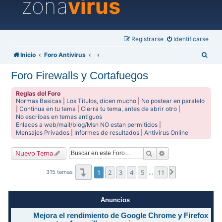
zona
virus
Registrarse
Identificarse
B
Inicio
Foro Antivirus
u
Foro Firewalls y Cortafuegos
s
c
Reglas del Foro
Normas Basicas
|
Los Titulos, dicen mucho
|
No postear en paralelo
a
|
Continua en tu tema
|
Cierra tu tema, antes de abrir otro
|
No escribas en temas antiguos
r
Enlaces a web/mail/blog/Msn NO estan permitidos
|
Mensajes Privados
|
Informes de resultados
|
Antivirus Online
Buscar
Búsqueda avanzad
Nuevo Tema
Página
1
de
11
1
2
3
4
5
11
Siguiente
315 temas
…
Anuncios
Mejora el rendimiento de Google Chrome y Firefox