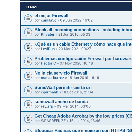
TEMAS
el mejor Firewall
por
camila5c
» 09 Jun 2022, 16:02
Block all incoming connections. Including inbo
por
Privater
» 21 Jun 2016, 05:33
¿Qué es un cable Ethernet y cómo hace que Int
por
LeviDua
» 20 Mar 2021, 09:27
Problemas configuración Firewall por hardwar
por
Hector C
» 07 Nov 2020, 10:48
No inicia servicio Firewall
por
matias iturrez
» 18 Jun 2019, 16:19
SonicWall permitir cierta url
por
cgermanb
» 18 Oct 2016, 21:34
sonicwall ancho de banda
por
rey_rrp
» 09 Mar 2014, 03:06
Get Cheap Adobe Acrobat by the low prices 
por
WRAGREEKIZE
» 16 Jul 2014, 13:46
Bloquear Paginas que empiezan con HTTPS 