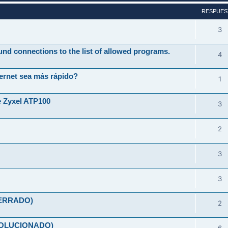
RESPUES
3
und connections to the list of allowed programs.
4
ernet sea más rápido?
1
e Zyxel ATP100
3
2
3
3
(CERRADO)
2
(SOLUCIONADO)