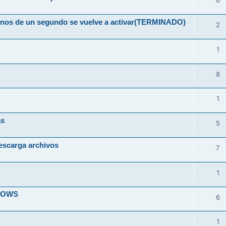
6
 menos de un segundo se vuelve a activar(TERMINADO)
2
1
8
1
as
5
escarga archivos
7
1
DOWS
6
1