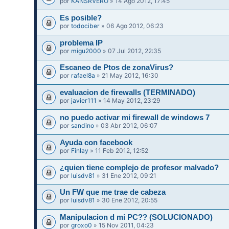
por
KANSRVERO
» 14 Ago 2012, 17:45
Es posible?
por
todociber
» 06 Ago 2012, 06:23
problema IP
por
migu2000
» 07 Jul 2012, 22:35
Escaneo de Ptos de zonaVirus?
por
rafael8a
» 21 May 2012, 16:30
evaluacion de firewalls (TERMINADO)
por
javier111
» 14 May 2012, 23:29
no puedo activar mi firewall de windows 7
por
sandino
» 03 Abr 2012, 06:07
Ayuda con facebook
por
Finlay
» 11 Feb 2012, 12:52
¿quien tiene complejo de profesor malvado?
por
luisdv81
» 31 Ene 2012, 09:21
Un FW que me trae de cabeza
por
luisdv81
» 30 Ene 2012, 20:55
Manipulacion d mi PC?? (SOLUCIONADO)
por
groxo0
» 15 Nov 2011, 04:23