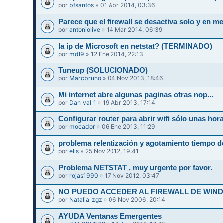
por
bfsantos
» 01 Abr 2014, 03:36
Parece que el firewall se desactiva solo y en
por
antoniolive
» 14 Mar 2014, 06:39
la ip de Microsoft en netstat? (TERMINADO)
por
mdl9
» 12 Ene 2014, 22:13
Tuneup (SOLUCIONADO)
por
Marcbruno
» 04 Nov 2013, 18:46
Mi internet abre algunas paginas otras nop...
por
Dan_val_1
» 19 Abr 2013, 17:14
Configurar router para abrir wifi sólo unas hor
por
mocador
» 06 Ene 2013, 11:29
problema relentización y agotamiento tiempo d
por
elis
» 25 Nov 2012, 19:41
Problema NETSTAT , muy urgente por favor.
por
rojas1990
» 17 Nov 2012, 03:47
NO PUEDO ACCEDER AL FIREWALL DE WIN
por
Natalia_zgz
» 06 Nov 2006, 20:14
AYUDA Ventanas Emergentes