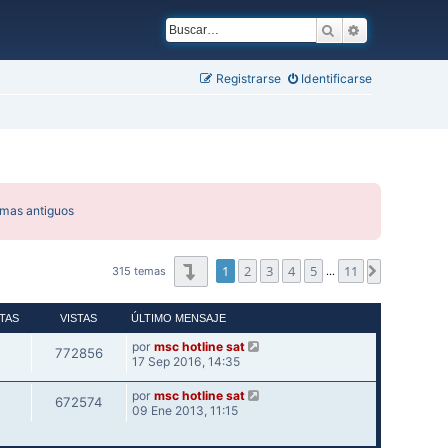
Buscar
Búsqueda ava
Registrarse
Identificarse
emas antiguos
Página
1
de
11
1
2
3
4
5
11
Siguiente
315 temas
…
TAS
VISTAS
ÚLTIMO MENSAJE
por
msc hotline sat
772856
17 Sep 2016, 14:35
por
msc hotline sat
672574
09 Ene 2013, 11:15