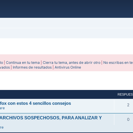
lo
|
Continua en tu tema
|
Cierra tu tema, antes de abrir otro
|
No escribas en t
ivados
|
Informes de resultados
|
Antivirus Online
avanzada
RESPUES
fox con estos 4 sencillos consejos
2
are
 ARCHIVOS SOSPECHOSOS, PARA ANALIZAR Y
0
re