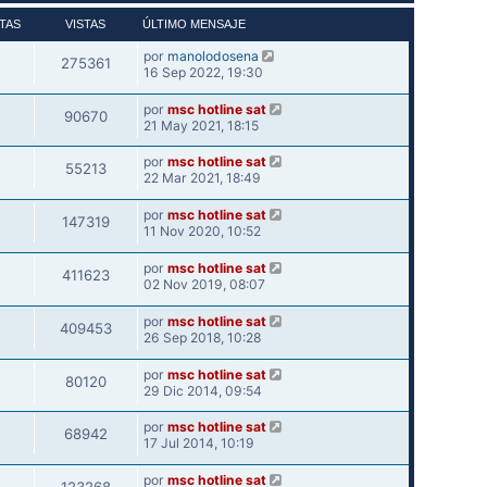
TAS
VISTAS
ÚLTIMO MENSAJE
por
manolodosena
275361
16 Sep 2022, 19:30
por
msc hotline sat
90670
21 May 2021, 18:15
por
msc hotline sat
55213
22 Mar 2021, 18:49
por
msc hotline sat
147319
11 Nov 2020, 10:52
por
msc hotline sat
411623
02 Nov 2019, 08:07
por
msc hotline sat
409453
26 Sep 2018, 10:28
por
msc hotline sat
80120
29 Dic 2014, 09:54
por
msc hotline sat
68942
17 Jul 2014, 10:19
por
msc hotline sat