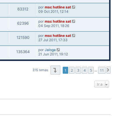
por
msc hotline sat
63312
09 Oct 2011, 12:14
por
msc hotline sat
62396
04 Sep 2011, 18:26
por
msc hotline sat
121590
27 Jul 2011, 17:33
por
Jaloga
135364
21 Jun 2011, 19:12
Página
1
de
11
1
2
3
4
5
11
Siguiente
315 temas
…
Ir a