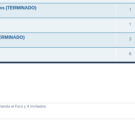
ndows (TERMINADO)
1
1
 (TERMINADO)
3
6
tando el Foro y 4 invitados