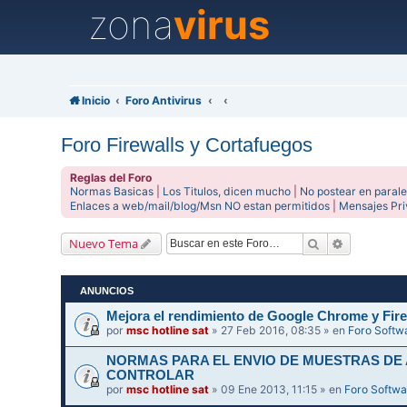
zona
virus
Inicio
Foro Antivirus
Foro Firewalls y Cortafuegos
Reglas del Foro
Normas Basicas
|
Los Titulos, dicen mucho
|
No postear en parale
Enlaces a web/mail/blog/Msn NO estan permitidos
|
Mensajes Pr
Buscar
Búsqueda 
Nuevo Tema
ANUNCIOS
Mejora el rendimiento de Google Chrome y Fire
por
msc hotline sat
» 27 Feb 2016, 08:35 » en
Foro Softw
NORMAS PARA EL ENVIO DE MUESTRAS DE
CONTROLAR
por
msc hotline sat
» 09 Ene 2013, 11:15 » en
Foro Softwa