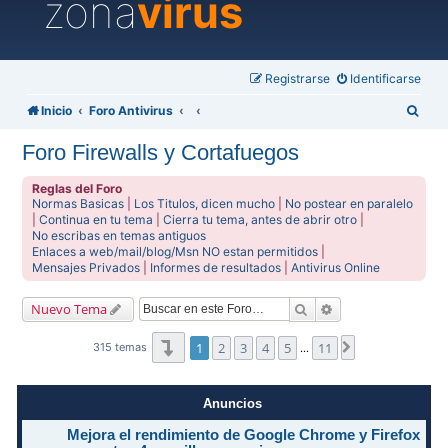
zona
virus
Registrarse
Identificarse
B
Inicio
Foro Antivirus
u
Foro Firewalls y Cortafuegos
s
c
Reglas del Foro
Normas Basicas
|
Los Titulos, dicen mucho
|
No postear en paralelo
a
|
Continua en tu tema
|
Cierra tu tema, antes de abrir otro
|
No escribas en temas antiguos
r
Enlaces a web/mail/blog/Msn NO estan permitidos
|
Mensajes Privados
|
Informes de resultados
|
Antivirus Online
Buscar
Búsqueda avanzad
Nuevo Tema
Página
1
de
11
1
2
3
4
5
11
Siguiente
315 temas
…
Anuncios
Mejora el rendimiento de Google Chrome y Firefox