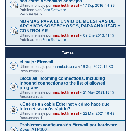
con estos 4 sencillos consejos
Último mensaje por
msc hotline sat
«
17 Sep 2016, 14:35
Publicado en
Foro Software
Respuestas:
2
NORMAS PARA EL ENVIO DE MUESTRAS DE
ARCHIVOS SOSPECHOSOS, PARA ANALIZAR Y
CONTROLAR
Último mensaje por
msc hotline sat
«
09 Ene 2013, 11:15
Publicado en
Foro Software
Temas
el mejor Firewall
Último mensaje por
manolodosena
«
16 Sep 2022, 19:30
Respuestas:
3
Block all incoming connections. Including
inbound connections to the list of allowed
programs.
Último mensaje por
msc hotline sat
«
21 May 2021, 18:15
Respuestas:
4
¿Qué es un cable Ethernet y cómo hace que
Internet sea más rápido?
Último mensaje por
msc hotline sat
«
22 Mar 2021, 18:49
Respuestas:
1
Problemas configuración Firewall por hardware
Zyxel ATP100