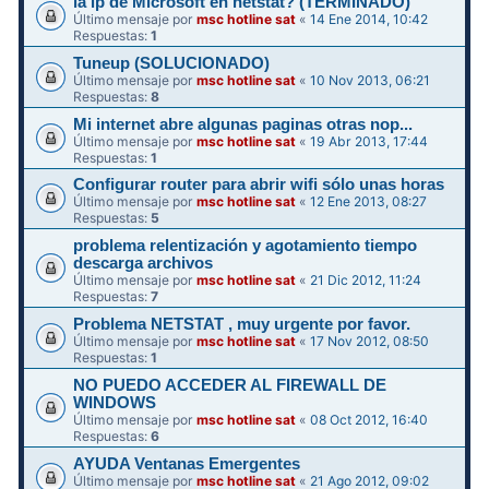
la ip de Microsoft en netstat? (TERMINADO)
Último mensaje por
msc hotline sat
«
14 Ene 2014, 10:42
Respuestas:
1
Tuneup (SOLUCIONADO)
Último mensaje por
msc hotline sat
«
10 Nov 2013, 06:21
Respuestas:
8
Mi internet abre algunas paginas otras nop...
Último mensaje por
msc hotline sat
«
19 Abr 2013, 17:44
Respuestas:
1
Configurar router para abrir wifi sólo unas horas
Último mensaje por
msc hotline sat
«
12 Ene 2013, 08:27
Respuestas:
5
problema relentización y agotamiento tiempo
descarga archivos
Último mensaje por
msc hotline sat
«
21 Dic 2012, 11:24
Respuestas:
7
Problema NETSTAT , muy urgente por favor.
Último mensaje por
msc hotline sat
«
17 Nov 2012, 08:50
Respuestas:
1
NO PUEDO ACCEDER AL FIREWALL DE
WINDOWS
Último mensaje por
msc hotline sat
«
08 Oct 2012, 16:40
Respuestas:
6
AYUDA Ventanas Emergentes
Último mensaje por
msc hotline sat
«
21 Ago 2012, 09:02