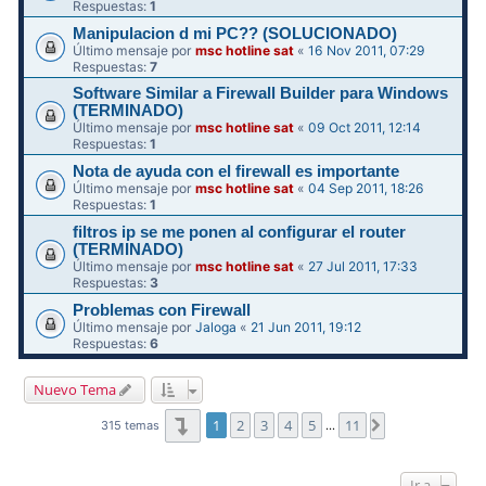
Respuestas:
1
Manipulacion d mi PC?? (SOLUCIONADO)
Último mensaje por
msc hotline sat
«
16 Nov 2011, 07:29
Respuestas:
7
Software Similar a Firewall Builder para Windows
(TERMINADO)
Último mensaje por
msc hotline sat
«
09 Oct 2011, 12:14
Respuestas:
1
Nota de ayuda con el firewall es importante
Último mensaje por
msc hotline sat
«
04 Sep 2011, 18:26
Respuestas:
1
filtros ip se me ponen al configurar el router
(TERMINADO)
Último mensaje por
msc hotline sat
«
27 Jul 2011, 17:33
Respuestas:
3
Problemas con Firewall
Último mensaje por
Jaloga
«
21 Jun 2011, 19:12
Respuestas:
6
Nuevo Tema
Página
1
de
11
1
2
3
4
5
11
Siguiente
315 temas
…
Ir a