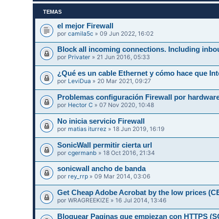
TEMAS
el mejor Firewall
por
camila5c
» 09 Jun 2022, 16:02
Block all incoming connections. Including inbo
por
Privater
» 21 Jun 2016, 05:33
¿Qué es un cable Ethernet y cómo hace que Int
por
LeviDua
» 20 Mar 2021, 09:27
Problemas configuración Firewall por hardwar
por
Hector C
» 07 Nov 2020, 10:48
No inicia servicio Firewall
por
matias iturrez
» 18 Jun 2019, 16:19
SonicWall permitir cierta url
por
cgermanb
» 18 Oct 2016, 21:34
sonicwall ancho de banda
por
rey_rrp
» 09 Mar 2014, 03:06
Get Cheap Adobe Acrobat by the low prices 
por
WRAGREEKIZE
» 16 Jul 2014, 13:46
Bloquear Paginas que empiezan con HTTPS 