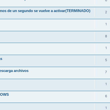
6
 menos de un segundo se vuelve a activar(TERMINADO)
2
1
8
1
as
5
escarga archivos
7
1
DOWS
6
1