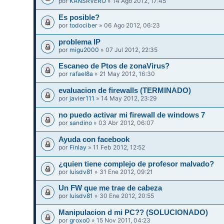
por
KANSRVERO
» 14 Ago 2012, 17:45
Es posible?
por
todociber
» 06 Ago 2012, 06:23
problema IP
por
migu2000
» 07 Jul 2012, 22:35
Escaneo de Ptos de zonaVirus?
por
rafael8a
» 21 May 2012, 16:30
evaluacion de firewalls (TERMINADO)
por
javier111
» 14 May 2012, 23:29
no puedo activar mi firewall de windows 7
por
sandino
» 03 Abr 2012, 06:07
Ayuda con facebook
por
Finlay
» 11 Feb 2012, 12:52
¿quien tiene complejo de profesor malvado?
por
luisdv81
» 31 Ene 2012, 09:21
Un FW que me trae de cabeza
por
luisdv81
» 30 Ene 2012, 20:55
Manipulacion d mi PC?? (SOLUCIONADO)
por
groxo0
» 15 Nov 2011, 04:23