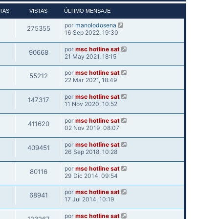
TAS
VISTAS
ÚLTIMO MENSAJE
por
manolodosena
275355
16 Sep 2022, 19:30
por
msc hotline sat
90668
21 May 2021, 18:15
por
msc hotline sat
55212
22 Mar 2021, 18:49
por
msc hotline sat
147317
11 Nov 2020, 10:52
por
msc hotline sat
411620
02 Nov 2019, 08:07
por
msc hotline sat
409451
26 Sep 2018, 10:28
por
msc hotline sat
80116
29 Dic 2014, 09:54
por
msc hotline sat
68941
17 Jul 2014, 10:19
por
msc hotline sat