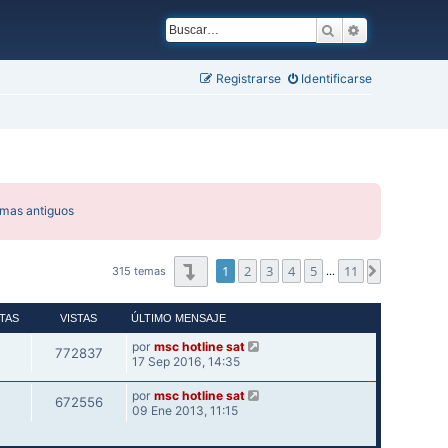
Buscar
Búsqueda ava
Registrarse
Identificarse
emas antiguos
Página
1
de
11
1
2
3
4
5
11
Siguiente
315 temas
…
TAS
VISTAS
ÚLTIMO MENSAJE
por
msc hotline sat
772837
17 Sep 2016, 14:35
por
msc hotline sat
672556
09 Ene 2013, 11:15