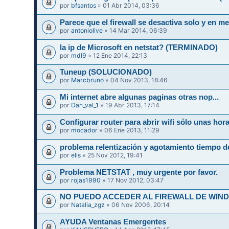
por
bfsantos
» 01 Abr 2014, 03:36
Parece que el firewall se desactiva solo y en
por
antoniolive
» 14 Mar 2014, 06:39
la ip de Microsoft en netstat? (TERMINADO)
por
mdl9
» 12 Ene 2014, 22:13
Tuneup (SOLUCIONADO)
por
Marcbruno
» 04 Nov 2013, 18:46
Mi internet abre algunas paginas otras nop...
por
Dan_val_1
» 19 Abr 2013, 17:14
Configurar router para abrir wifi sólo unas hor
por
mocador
» 06 Ene 2013, 11:29
problema relentización y agotamiento tiempo d
por
elis
» 25 Nov 2012, 19:41
Problema NETSTAT , muy urgente por favor.
por
rojas1990
» 17 Nov 2012, 03:47
NO PUEDO ACCEDER AL FIREWALL DE WIN
por
Natalia_zgz
» 06 Nov 2006, 20:14
AYUDA Ventanas Emergentes