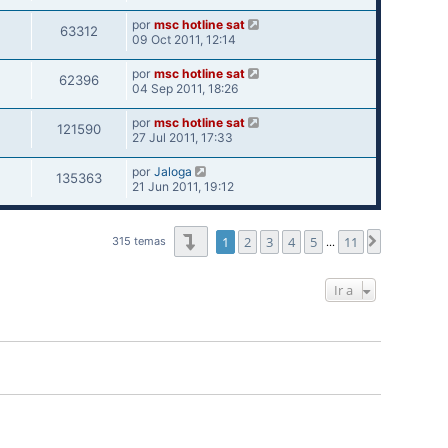
por
msc hotline sat
63312
09 Oct 2011, 12:14
por
msc hotline sat
62396
04 Sep 2011, 18:26
por
msc hotline sat
121590
27 Jul 2011, 17:33
por
Jaloga
135363
21 Jun 2011, 19:12
Página
1
de
11
1
2
3
4
5
11
Siguiente
315 temas
…
Ir a