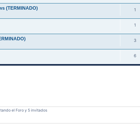
ndows (TERMINADO)
1
1
 (TERMINADO)
3
6
tando el Foro y 5 invitados