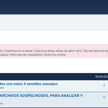
lo
|
Continua en tu tema
|
Cierra tu tema, antes de abrir otro
|
No escribas en t
ivados
|
Informes de resultados
|
Antivirus Online
avanzada
RESPUES
fox con estos 4 sencillos consejos
2
are
 ARCHIVOS SOSPECHOSOS, PARA ANALIZAR Y
0
re