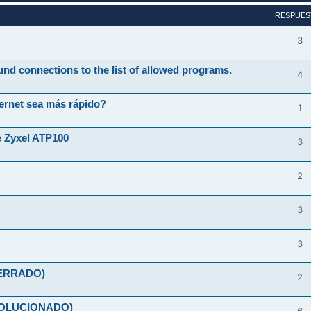
RESPUES
3
und connections to the list of allowed programs.
4
ernet sea más rápido?
1
e Zyxel ATP100
3
2
3
3
(CERRADO)
2
(SOLUCIONADO)