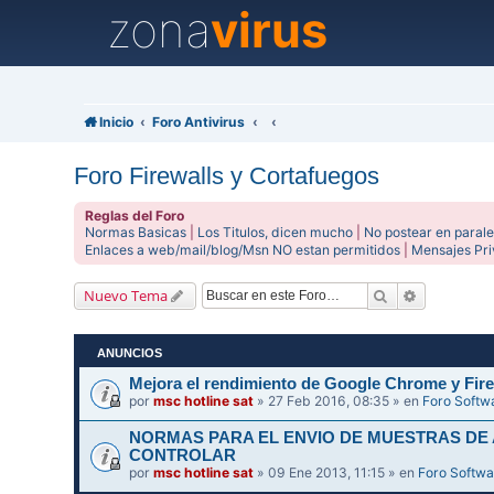
zona
virus
Inicio
Foro Antivirus
Foro Firewalls y Cortafuegos
Reglas del Foro
Normas Basicas
|
Los Titulos, dicen mucho
|
No postear en parale
Enlaces a web/mail/blog/Msn NO estan permitidos
|
Mensajes Pr
Buscar
Búsqueda 
Nuevo Tema
ANUNCIOS
Mejora el rendimiento de Google Chrome y Fire
por
msc hotline sat
» 27 Feb 2016, 08:35 » en
Foro Softw
NORMAS PARA EL ENVIO DE MUESTRAS DE
CONTROLAR
por
msc hotline sat
» 09 Ene 2013, 11:15 » en
Foro Softwa