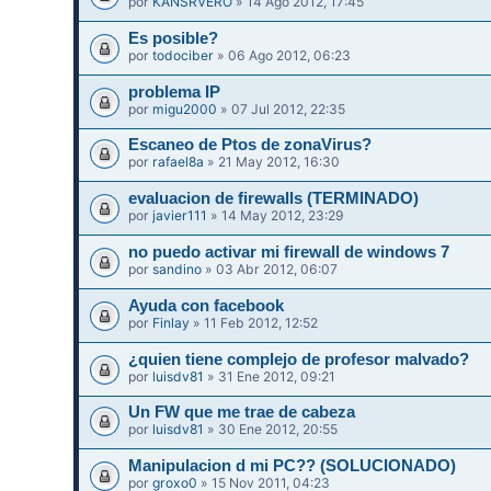
por
KANSRVERO
» 14 Ago 2012, 17:45
Es posible?
por
todociber
» 06 Ago 2012, 06:23
problema IP
por
migu2000
» 07 Jul 2012, 22:35
Escaneo de Ptos de zonaVirus?
por
rafael8a
» 21 May 2012, 16:30
evaluacion de firewalls (TERMINADO)
por
javier111
» 14 May 2012, 23:29
no puedo activar mi firewall de windows 7
por
sandino
» 03 Abr 2012, 06:07
Ayuda con facebook
por
Finlay
» 11 Feb 2012, 12:52
¿quien tiene complejo de profesor malvado?
por
luisdv81
» 31 Ene 2012, 09:21
Un FW que me trae de cabeza
por
luisdv81
» 30 Ene 2012, 20:55
Manipulacion d mi PC?? (SOLUCIONADO)
por
groxo0
» 15 Nov 2011, 04:23