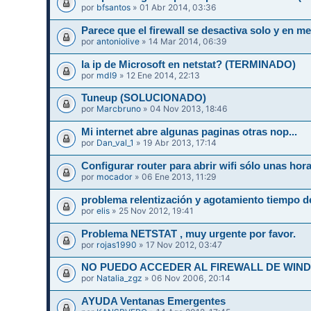
por
bfsantos
» 01 Abr 2014, 03:36
Parece que el firewall se desactiva solo y en
por
antoniolive
» 14 Mar 2014, 06:39
la ip de Microsoft en netstat? (TERMINADO)
por
mdl9
» 12 Ene 2014, 22:13
Tuneup (SOLUCIONADO)
por
Marcbruno
» 04 Nov 2013, 18:46
Mi internet abre algunas paginas otras nop...
por
Dan_val_1
» 19 Abr 2013, 17:14
Configurar router para abrir wifi sólo unas hor
por
mocador
» 06 Ene 2013, 11:29
problema relentización y agotamiento tiempo d
por
elis
» 25 Nov 2012, 19:41
Problema NETSTAT , muy urgente por favor.
por
rojas1990
» 17 Nov 2012, 03:47
NO PUEDO ACCEDER AL FIREWALL DE WIN
por
Natalia_zgz
» 06 Nov 2006, 20:14
AYUDA Ventanas Emergentes