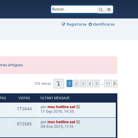
Buscar
Búsqueda ava
Registrarse
Identificarse
emas antiguos
Página
1
de
11
1
2
3
4
5
11
Siguiente
315 temas
…
TAS
VISTAS
ÚLTIMO MENSAJE
por
msc hotline sat
772844
17 Sep 2016, 14:35
por
msc hotline sat
672565
09 Ene 2013, 11:15