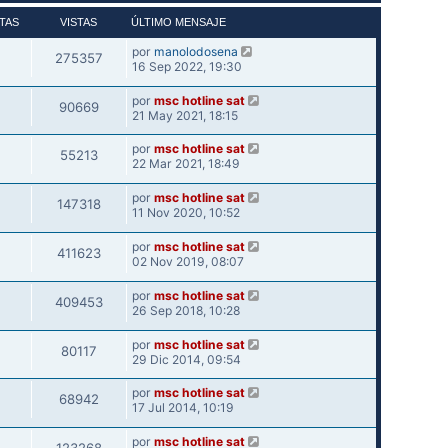
TAS
VISTAS
ÚLTIMO MENSAJE
por
manolodosena
275357
16 Sep 2022, 19:30
por
msc hotline sat
90669
21 May 2021, 18:15
por
msc hotline sat
55213
22 Mar 2021, 18:49
por
msc hotline sat
147318
11 Nov 2020, 10:52
por
msc hotline sat
411623
02 Nov 2019, 08:07
por
msc hotline sat
409453
26 Sep 2018, 10:28
por
msc hotline sat
80117
29 Dic 2014, 09:54
por
msc hotline sat
68942
17 Jul 2014, 10:19
por
msc hotline sat