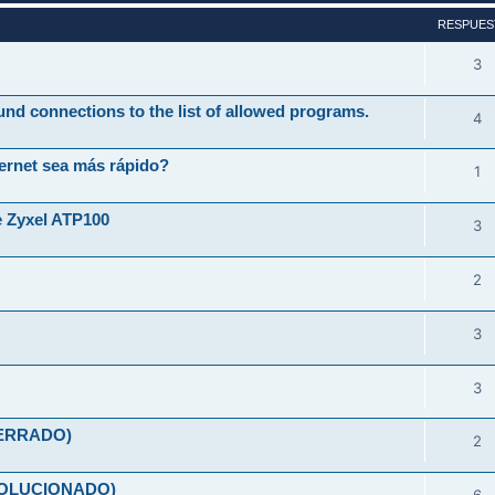
RESPUES
3
und connections to the list of allowed programs.
4
ernet sea más rápido?
1
e Zyxel ATP100
3
2
3
3
(CERRADO)
2
(SOLUCIONADO)