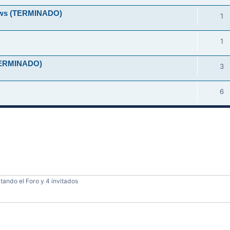
ndows (TERMINADO)
1
1
 (TERMINADO)
3
6
tando el Foro y 4 invitados