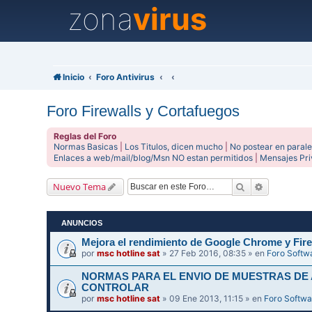
zona
virus
Inicio
Foro Antivirus
Foro Firewalls y Cortafuegos
Reglas del Foro
Normas Basicas
|
Los Titulos, dicen mucho
|
No postear en parale
Enlaces a web/mail/blog/Msn NO estan permitidos
|
Mensajes Pr
Buscar
Búsqueda 
Nuevo Tema
ANUNCIOS
Mejora el rendimiento de Google Chrome y Fire
por
msc hotline sat
» 27 Feb 2016, 08:35 » en
Foro Softw
NORMAS PARA EL ENVIO DE MUESTRAS DE
CONTROLAR
por
msc hotline sat
» 09 Ene 2013, 11:15 » en
Foro Softwa