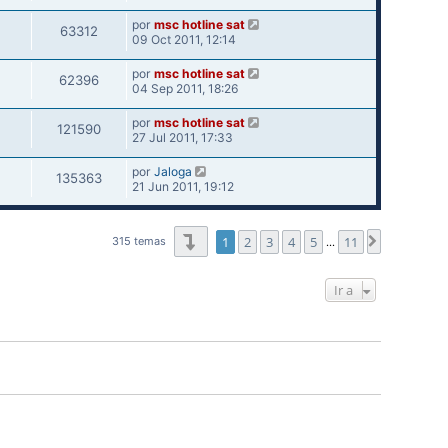
por
msc hotline sat
63312
09 Oct 2011, 12:14
por
msc hotline sat
62396
04 Sep 2011, 18:26
por
msc hotline sat
121590
27 Jul 2011, 17:33
por
Jaloga
135363
21 Jun 2011, 19:12
Página
1
de
11
1
2
3
4
5
11
Siguiente
315 temas
…
Ir a