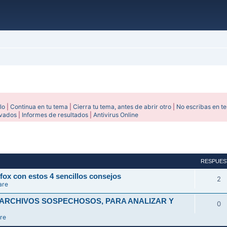
lo
|
Continua en tu tema
|
Cierra tu tema, antes de abrir otro
|
No escribas en t
ivados
|
Informes de resultados
|
Antivirus Online
avanzada
RESPUES
fox con estos 4 sencillos consejos
2
are
 ARCHIVOS SOSPECHOSOS, PARA ANALIZAR Y
0
re