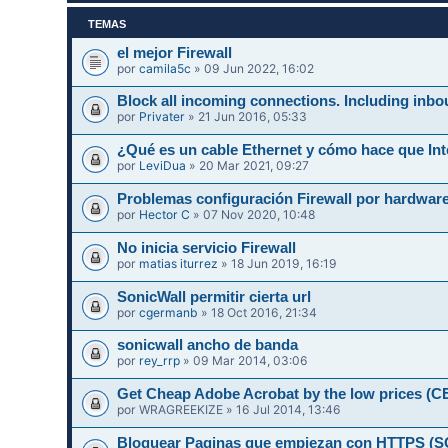
TEMAS
el mejor Firewall
por
camila5c
» 09 Jun 2022, 16:02
Block all incoming connections. Including inbo
por
Privater
» 21 Jun 2016, 05:33
¿Qué es un cable Ethernet y cómo hace que Int
por
LeviDua
» 20 Mar 2021, 09:27
Problemas configuración Firewall por hardwar
por
Hector C
» 07 Nov 2020, 10:48
No inicia servicio Firewall
por
matias iturrez
» 18 Jun 2019, 16:19
SonicWall permitir cierta url
por
cgermanb
» 18 Oct 2016, 21:34
sonicwall ancho de banda
por
rey_rrp
» 09 Mar 2014, 03:06
Get Cheap Adobe Acrobat by the low prices 
por
WRAGREEKIZE
» 16 Jul 2014, 13:46
Bloquear Paginas que empiezan con HTTPS 