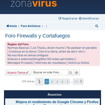
zona
virus
Registrarse
Identificarse
B
Inicio
Foro Antivirus
u
Foro Firewalls y Cortafuegos
s
c
Reglas del Foro
Normas Basicas
|
Los Titulos, dicen mucho
|
No postear en paralelo
a
|
Continua en tu tema
|
Cierra tu tema, antes de abrir otro
|
No escribas en temas antiguos
r
Enlaces a web/mail/blog/Msn NO estan permitidos
|
Mensajes Privados
|
Informes de resultados
|
Antivirus Online
Buscar
Búsqueda avanzad
Nuevo Tema
Página
1
de
11
1
2
3
4
5
11
Siguiente
315 temas
…
Anuncios
Mejora el rendimiento de Google Chrome y Firefox