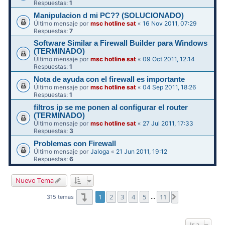
Respuestas:
1
Manipulacion d mi PC?? (SOLUCIONADO)
Último mensaje por
msc hotline sat
«
16 Nov 2011, 07:29
Respuestas:
7
Software Similar a Firewall Builder para Windows
(TERMINADO)
Último mensaje por
msc hotline sat
«
09 Oct 2011, 12:14
Respuestas:
1
Nota de ayuda con el firewall es importante
Último mensaje por
msc hotline sat
«
04 Sep 2011, 18:26
Respuestas:
1
filtros ip se me ponen al configurar el router
(TERMINADO)
Último mensaje por
msc hotline sat
«
27 Jul 2011, 17:33
Respuestas:
3
Problemas con Firewall
Último mensaje por
Jaloga
«
21 Jun 2011, 19:12
Respuestas:
6
Nuevo Tema
Página
1
de
11
1
2
3
4
5
11
Siguiente
315 temas
…
Ir a