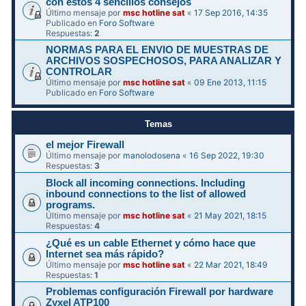
con estos 4 sencillos consejos
Último mensaje por
msc hotline sat
«
17 Sep 2016, 14:35
Publicado en
Foro Software
Respuestas:
2
NORMAS PARA EL ENVIO DE MUESTRAS DE
ARCHIVOS SOSPECHOSOS, PARA ANALIZAR Y
CONTROLAR
Último mensaje por
msc hotline sat
«
09 Ene 2013, 11:15
Publicado en
Foro Software
Temas
el mejor Firewall
Último mensaje por
manolodosena
«
16 Sep 2022, 19:30
Respuestas:
3
Block all incoming connections. Including
inbound connections to the list of allowed
programs.
Último mensaje por
msc hotline sat
«
21 May 2021, 18:15
Respuestas:
4
¿Qué es un cable Ethernet y cómo hace que
Internet sea más rápido?
Último mensaje por
msc hotline sat
«
22 Mar 2021, 18:49
Respuestas:
1
Problemas configuración Firewall por hardware
Zyxel ATP100