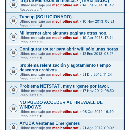
la ip de Microsoft en netstat? (TERMINADO)
Último mensaje por
msc hotline sat
«
14 Ene 2014, 10:42
Respuestas:
1
Tuneup (SOLUCIONADO)
Último mensaje por
msc hotline sat
«
10 Nov 2013, 06:21
Respuestas:
8
Mi internet abre algunas paginas otras nop...
Último mensaje por
msc hotline sat
«
19 Abr 2013, 17:44
Respuestas:
1
Configurar router para abrir wifi sólo unas horas
Último mensaje por
msc hotline sat
«
12 Ene 2013, 08:27
Respuestas:
5
problema relentización y agotamiento tiempo
descarga archivos
Último mensaje por
msc hotline sat
«
21 Dic 2012, 11:24
Respuestas:
7
Problema NETSTAT , muy urgente por favor.
Último mensaje por
msc hotline sat
«
17 Nov 2012, 08:50
Respuestas:
1
NO PUEDO ACCEDER AL FIREWALL DE
WINDOWS
Último mensaje por
msc hotline sat
«
08 Oct 2012, 16:40
Respuestas:
6
AYUDA Ventanas Emergentes
Último mensaje por
msc hotline sat
«
21 Ago 2012, 09:02