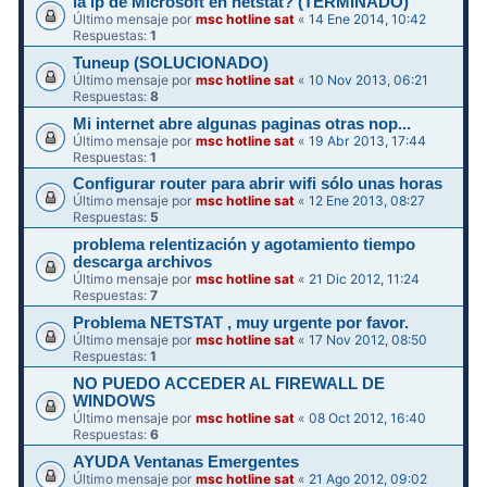
la ip de Microsoft en netstat? (TERMINADO)
Último mensaje por
msc hotline sat
«
14 Ene 2014, 10:42
Respuestas:
1
Tuneup (SOLUCIONADO)
Último mensaje por
msc hotline sat
«
10 Nov 2013, 06:21
Respuestas:
8
Mi internet abre algunas paginas otras nop...
Último mensaje por
msc hotline sat
«
19 Abr 2013, 17:44
Respuestas:
1
Configurar router para abrir wifi sólo unas horas
Último mensaje por
msc hotline sat
«
12 Ene 2013, 08:27
Respuestas:
5
problema relentización y agotamiento tiempo
descarga archivos
Último mensaje por
msc hotline sat
«
21 Dic 2012, 11:24
Respuestas:
7
Problema NETSTAT , muy urgente por favor.
Último mensaje por
msc hotline sat
«
17 Nov 2012, 08:50
Respuestas:
1
NO PUEDO ACCEDER AL FIREWALL DE
WINDOWS
Último mensaje por
msc hotline sat
«
08 Oct 2012, 16:40
Respuestas:
6
AYUDA Ventanas Emergentes
Último mensaje por
msc hotline sat
«
21 Ago 2012, 09:02