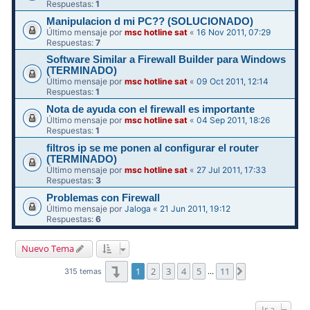
Respuestas:
1
Manipulacion d mi PC?? (SOLUCIONADO)
Último mensaje por
msc hotline sat
«
16 Nov 2011, 07:29
Respuestas:
7
Software Similar a Firewall Builder para Windows
(TERMINADO)
Último mensaje por
msc hotline sat
«
09 Oct 2011, 12:14
Respuestas:
1
Nota de ayuda con el firewall es importante
Último mensaje por
msc hotline sat
«
04 Sep 2011, 18:26
Respuestas:
1
filtros ip se me ponen al configurar el router
(TERMINADO)
Último mensaje por
msc hotline sat
«
27 Jul 2011, 17:33
Respuestas:
3
Problemas con Firewall
Último mensaje por
Jaloga
«
21 Jun 2011, 19:12
Respuestas:
6
Nuevo Tema
Página
1
de
11
1
2
3
4
5
11
Siguiente
315 temas
…
Ir a