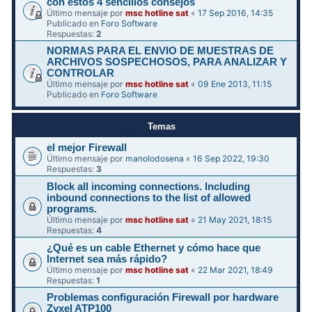
con estos 4 sencillos consejos
Último mensaje por
msc hotline sat
«
17 Sep 2016, 14:35
Publicado en
Foro Software
Respuestas:
2
NORMAS PARA EL ENVIO DE MUESTRAS DE
ARCHIVOS SOSPECHOSOS, PARA ANALIZAR Y
CONTROLAR
Último mensaje por
msc hotline sat
«
09 Ene 2013, 11:15
Publicado en
Foro Software
Temas
el mejor Firewall
Último mensaje por
manolodosena
«
16 Sep 2022, 19:30
Respuestas:
3
Block all incoming connections. Including
inbound connections to the list of allowed
programs.
Último mensaje por
msc hotline sat
«
21 May 2021, 18:15
Respuestas:
4
¿Qué es un cable Ethernet y cómo hace que
Internet sea más rápido?
Último mensaje por
msc hotline sat
«
22 Mar 2021, 18:49
Respuestas:
1
Problemas configuración Firewall por hardware
Zyxel ATP100