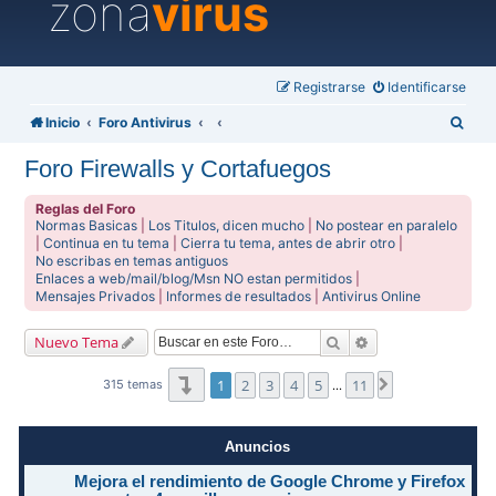
zona
virus
Registrarse
Identificarse
B
Inicio
Foro Antivirus
u
Foro Firewalls y Cortafuegos
s
c
Reglas del Foro
Normas Basicas
|
Los Titulos, dicen mucho
|
No postear en paralelo
a
|
Continua en tu tema
|
Cierra tu tema, antes de abrir otro
|
No escribas en temas antiguos
r
Enlaces a web/mail/blog/Msn NO estan permitidos
|
Mensajes Privados
|
Informes de resultados
|
Antivirus Online
Buscar
Búsqueda avanzad
Nuevo Tema
Página
1
de
11
1
2
3
4
5
11
Siguiente
315 temas
…
Anuncios
Mejora el rendimiento de Google Chrome y Firefox