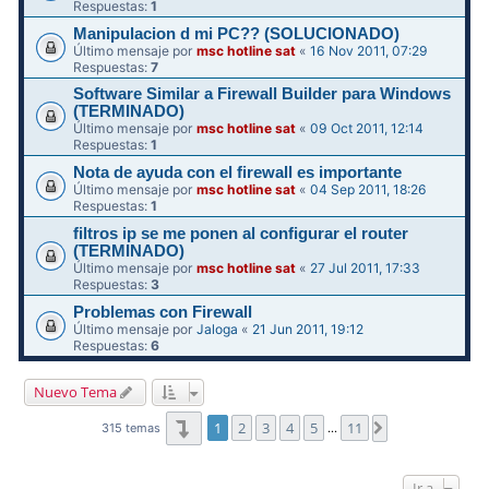
Respuestas:
1
Manipulacion d mi PC?? (SOLUCIONADO)
Último mensaje por
msc hotline sat
«
16 Nov 2011, 07:29
Respuestas:
7
Software Similar a Firewall Builder para Windows
(TERMINADO)
Último mensaje por
msc hotline sat
«
09 Oct 2011, 12:14
Respuestas:
1
Nota de ayuda con el firewall es importante
Último mensaje por
msc hotline sat
«
04 Sep 2011, 18:26
Respuestas:
1
filtros ip se me ponen al configurar el router
(TERMINADO)
Último mensaje por
msc hotline sat
«
27 Jul 2011, 17:33
Respuestas:
3
Problemas con Firewall
Último mensaje por
Jaloga
«
21 Jun 2011, 19:12
Respuestas:
6
Nuevo Tema
Página
1
de
11
1
2
3
4
5
11
Siguiente
315 temas
…
Ir a