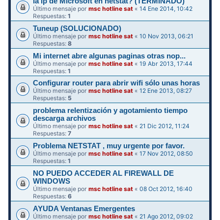
la ip de Microsoft en netstat? (TERMINADO)
Último mensaje por
msc hotline sat
«
14 Ene 2014, 10:42
Respuestas:
1
Tuneup (SOLUCIONADO)
Último mensaje por
msc hotline sat
«
10 Nov 2013, 06:21
Respuestas:
8
Mi internet abre algunas paginas otras nop...
Último mensaje por
msc hotline sat
«
19 Abr 2013, 17:44
Respuestas:
1
Configurar router para abrir wifi sólo unas horas
Último mensaje por
msc hotline sat
«
12 Ene 2013, 08:27
Respuestas:
5
problema relentización y agotamiento tiempo
descarga archivos
Último mensaje por
msc hotline sat
«
21 Dic 2012, 11:24
Respuestas:
7
Problema NETSTAT , muy urgente por favor.
Último mensaje por
msc hotline sat
«
17 Nov 2012, 08:50
Respuestas:
1
NO PUEDO ACCEDER AL FIREWALL DE
WINDOWS
Último mensaje por
msc hotline sat
«
08 Oct 2012, 16:40
Respuestas:
6
AYUDA Ventanas Emergentes
Último mensaje por
msc hotline sat
«
21 Ago 2012, 09:02