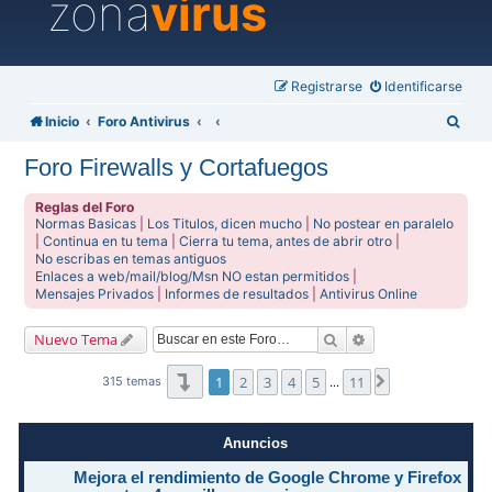
zona
virus
Registrarse
Identificarse
B
Inicio
Foro Antivirus
u
Foro Firewalls y Cortafuegos
s
c
Reglas del Foro
Normas Basicas
|
Los Titulos, dicen mucho
|
No postear en paralelo
a
|
Continua en tu tema
|
Cierra tu tema, antes de abrir otro
|
No escribas en temas antiguos
r
Enlaces a web/mail/blog/Msn NO estan permitidos
|
Mensajes Privados
|
Informes de resultados
|
Antivirus Online
Buscar
Búsqueda avanzad
Nuevo Tema
Página
1
de
11
1
2
3
4
5
11
Siguiente
315 temas
…
Anuncios
Mejora el rendimiento de Google Chrome y Firefox