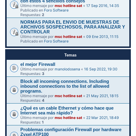
con estos 4 sencillos consejos
Último mensaje por
msc hotline sat
«
17 Sep 2016, 14:35
Publicado en
Foro Software
Respuestas:
2
NORMAS PARA EL ENVIO DE MUESTRAS DE
ARCHIVOS SOSPECHOSOS, PARA ANALIZAR Y
CONTROLAR
Último mensaje por
msc hotline sat
«
09 Ene 2013, 11:15
Publicado en
Foro Software
Temas
el mejor Firewall
Último mensaje por
manolodosena
«
16 Sep 2022, 19:30
Respuestas:
3
Block all incoming connections. Including
inbound connections to the list of allowed
programs.
Último mensaje por
msc hotline sat
«
21 May 2021, 18:15
Respuestas:
4
¿Qué es un cable Ethernet y cómo hace que
Internet sea más rápido?
Último mensaje por
msc hotline sat
«
22 Mar 2021, 18:49
Respuestas:
1
Problemas configuración Firewall por hardware
Zyxel ATP100