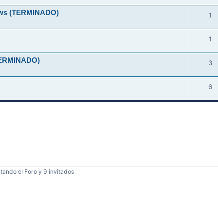
ndows (TERMINADO)
1
1
 (TERMINADO)
3
6
tando el Foro y 9 invitados