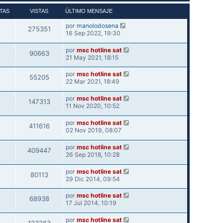
TAS
VISTAS
ÚLTIMO MENSAJE
por
manolodosena
275351
16 Sep 2022, 19:30
por
msc hotline sat
90663
21 May 2021, 18:15
por
msc hotline sat
55205
22 Mar 2021, 18:49
por
msc hotline sat
147313
11 Nov 2020, 10:52
por
msc hotline sat
411616
02 Nov 2019, 08:07
por
msc hotline sat
409447
26 Sep 2018, 10:28
por
msc hotline sat
80113
29 Dic 2014, 09:54
por
msc hotline sat
68938
17 Jul 2014, 10:19
por
msc hotline sat