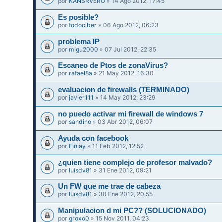
por
KANSRVERO
» 14 Ago 2012, 17:45
Es posible?
por
todociber
» 06 Ago 2012, 06:23
problema IP
por
migu2000
» 07 Jul 2012, 22:35
Escaneo de Ptos de zonaVirus?
por
rafael8a
» 21 May 2012, 16:30
evaluacion de firewalls (TERMINADO)
por
javier111
» 14 May 2012, 23:29
no puedo activar mi firewall de windows 7
por
sandino
» 03 Abr 2012, 06:07
Ayuda con facebook
por
Finlay
» 11 Feb 2012, 12:52
¿quien tiene complejo de profesor malvado?
por
luisdv81
» 31 Ene 2012, 09:21
Un FW que me trae de cabeza
por
luisdv81
» 30 Ene 2012, 20:55
Manipulacion d mi PC?? (SOLUCIONADO)
por
groxo0
» 15 Nov 2011, 04:23