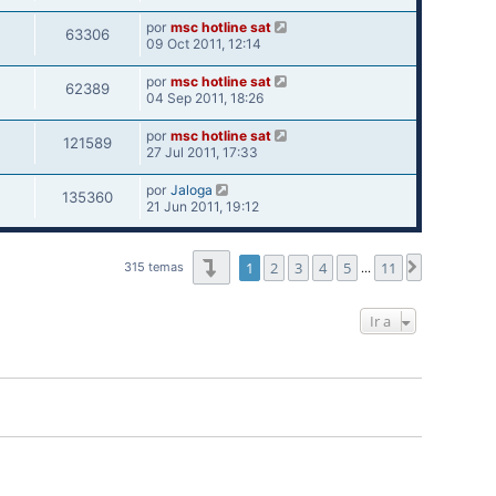
por
msc hotline sat
63306
09 Oct 2011, 12:14
por
msc hotline sat
62389
04 Sep 2011, 18:26
por
msc hotline sat
121589
27 Jul 2011, 17:33
por
Jaloga
135360
21 Jun 2011, 19:12
Página
1
de
11
1
2
3
4
5
11
Siguiente
315 temas
…
Ir a