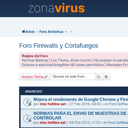
zona
virus
Inicio
Foro Antivirus
Foro Firewalls y Cortafuegos
Reglas del Foro
Normas Basicas
|
Los Titulos, dicen mucho
|
No postear en parale
Enlaces a web/mail/blog/Msn NO estan permitidos
|
Mensajes Pr
Buscar
Búsqueda 
Nuevo Tema
ANUNCIOS
Mejora el rendimiento de Google Chrome y Fire
por
msc hotline sat
» 27 Feb 2016, 08:35 » en
Foro Softw
NORMAS PARA EL ENVIO DE MUESTRAS DE
CONTROLAR
por
msc hotline sat
» 09 Ene 2013, 11:15 » en
Foro Softwa