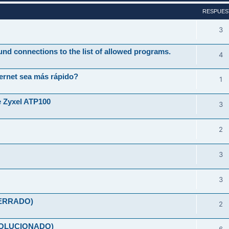
RESPUES
3
und connections to the list of allowed programs.
4
ernet sea más rápido?
1
e Zyxel ATP100
3
2
3
3
(CERRADO)
2
(SOLUCIONADO)