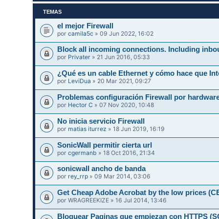
TEMAS
el mejor Firewall
por
camila5c
» 09 Jun 2022, 16:02
Block all incoming connections. Including inbo
por
Privater
» 21 Jun 2016, 05:33
¿Qué es un cable Ethernet y cómo hace que Int
por
LeviDua
» 20 Mar 2021, 09:27
Problemas configuración Firewall por hardwar
por
Hector C
» 07 Nov 2020, 10:48
No inicia servicio Firewall
por
matias iturrez
» 18 Jun 2019, 16:19
SonicWall permitir cierta url
por
cgermanb
» 18 Oct 2016, 21:34
sonicwall ancho de banda
por
rey_rrp
» 09 Mar 2014, 03:06
Get Cheap Adobe Acrobat by the low prices 
por
WRAGREEKIZE
» 16 Jul 2014, 13:46
Bloquear Paginas que empiezan con HTTPS 