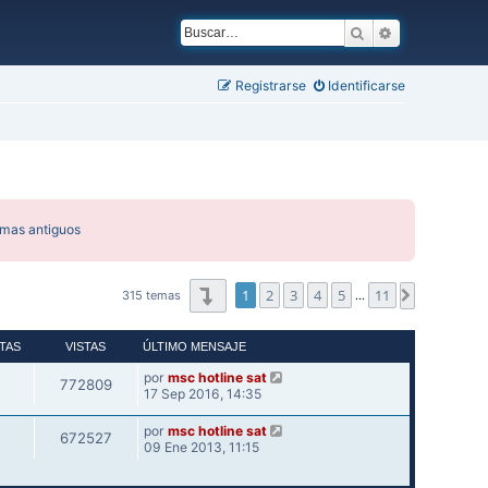
Buscar
Búsqueda ava
Registrarse
Identificarse
emas antiguos
Página
1
de
11
1
2
3
4
5
11
Siguiente
315 temas
…
TAS
VISTAS
ÚLTIMO MENSAJE
por
msc hotline sat
772809
17 Sep 2016, 14:35
por
msc hotline sat
672527
09 Ene 2013, 11:15