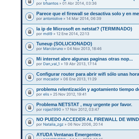
por
bfsantos
» 01 Abr 2014, 03:36
Parece que el firewall se desactiva solo y en
por
antoniolive
» 14 Mar 2014, 06:39
la ip de Microsoft en netstat? (TERMINADO)
por
mdl9
» 12 Ene 2014, 22:13
Tuneup (SOLUCIONADO)
por
Marcbruno
» 04 Nov 2013, 18:46
Mi internet abre algunas paginas otras nop...
por
Dan_val_1
» 19 Abr 2013, 17:14
Configurar router para abrir wifi sólo unas hor
por
mocador
» 06 Ene 2013, 11:29
problema relentización y agotamiento tiempo d
por
elis
» 25 Nov 2012, 19:41
Problema NETSTAT , muy urgente por favor.
por
rojas1990
» 17 Nov 2012, 03:47
NO PUEDO ACCEDER AL FIREWALL DE WIN
por
Natalia_zgz
» 06 Nov 2006, 20:14
AYUDA Ventanas Emergentes