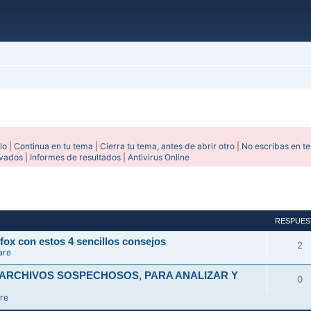
lo
|
Continua en tu tema
|
Cierra tu tema, antes de abrir otro
|
No escribas en t
ivados
|
Informes de resultados
|
Antivirus Online
avanzada
RESPUES
fox con estos 4 sencillos consejos
2
are
 ARCHIVOS SOSPECHOSOS, PARA ANALIZAR Y
0
re