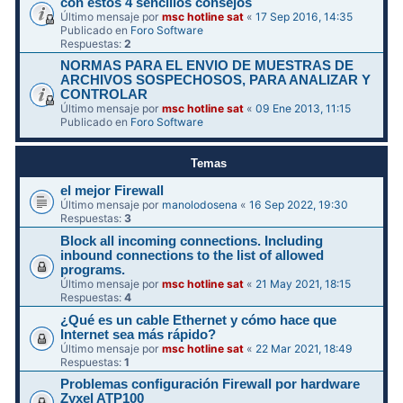
con estos 4 sencillos consejos
Último mensaje por
msc hotline sat
«
17 Sep 2016, 14:35
Publicado en
Foro Software
Respuestas:
2
NORMAS PARA EL ENVIO DE MUESTRAS DE
ARCHIVOS SOSPECHOSOS, PARA ANALIZAR Y
CONTROLAR
Último mensaje por
msc hotline sat
«
09 Ene 2013, 11:15
Publicado en
Foro Software
Temas
el mejor Firewall
Último mensaje por
manolodosena
«
16 Sep 2022, 19:30
Respuestas:
3
Block all incoming connections. Including
inbound connections to the list of allowed
programs.
Último mensaje por
msc hotline sat
«
21 May 2021, 18:15
Respuestas:
4
¿Qué es un cable Ethernet y cómo hace que
Internet sea más rápido?
Último mensaje por
msc hotline sat
«
22 Mar 2021, 18:49
Respuestas:
1
Problemas configuración Firewall por hardware
Zyxel ATP100