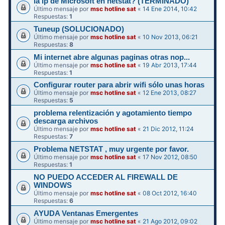
la ip de Microsoft en netstat? (TERMINADO)
Último mensaje por
msc hotline sat
«
14 Ene 2014, 10:42
Respuestas:
1
Tuneup (SOLUCIONADO)
Último mensaje por
msc hotline sat
«
10 Nov 2013, 06:21
Respuestas:
8
Mi internet abre algunas paginas otras nop...
Último mensaje por
msc hotline sat
«
19 Abr 2013, 17:44
Respuestas:
1
Configurar router para abrir wifi sólo unas horas
Último mensaje por
msc hotline sat
«
12 Ene 2013, 08:27
Respuestas:
5
problema relentización y agotamiento tiempo
descarga archivos
Último mensaje por
msc hotline sat
«
21 Dic 2012, 11:24
Respuestas:
7
Problema NETSTAT , muy urgente por favor.
Último mensaje por
msc hotline sat
«
17 Nov 2012, 08:50
Respuestas:
1
NO PUEDO ACCEDER AL FIREWALL DE
WINDOWS
Último mensaje por
msc hotline sat
«
08 Oct 2012, 16:40
Respuestas:
6
AYUDA Ventanas Emergentes
Último mensaje por
msc hotline sat
«
21 Ago 2012, 09:02