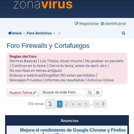
zona
virus
Registrarse
Identificarse
B
Inicio
Foro Antivirus
u
Foro Firewalls y Cortafuegos
s
c
Reglas del Foro
Normas Basicas
|
Los Titulos, dicen mucho
|
No postear en paralelo
a
|
Continua en tu tema
|
Cierra tu tema, antes de abrir otro
|
No escribas en temas antiguos
r
Enlaces a web/mail/blog/Msn NO estan permitidos
|
Mensajes Privados
|
Informes de resultados
|
Antivirus Online
Buscar
Búsqueda avanzad
Nuevo Tema
Página
1
de
11
1
2
3
4
5
11
Siguiente
315 temas
…
Anuncios
Mejora el rendimiento de Google Chrome y Firefox