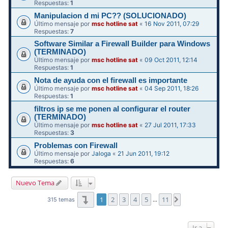
Respuestas:
1
Manipulacion d mi PC?? (SOLUCIONADO)
Último mensaje por
msc hotline sat
«
16 Nov 2011, 07:29
Respuestas:
7
Software Similar a Firewall Builder para Windows
(TERMINADO)
Último mensaje por
msc hotline sat
«
09 Oct 2011, 12:14
Respuestas:
1
Nota de ayuda con el firewall es importante
Último mensaje por
msc hotline sat
«
04 Sep 2011, 18:26
Respuestas:
1
filtros ip se me ponen al configurar el router
(TERMINADO)
Último mensaje por
msc hotline sat
«
27 Jul 2011, 17:33
Respuestas:
3
Problemas con Firewall
Último mensaje por
Jaloga
«
21 Jun 2011, 19:12
Respuestas:
6
Nuevo Tema
Página
1
de
11
1
2
3
4
5
11
Siguiente
315 temas
…
Ir a