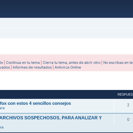
lo
|
Continua en tu tema
|
Cierra tu tema, antes de abrir otro
|
No escribas en t
ivados
|
Informes de resultados
|
Antivirus Online
avanzada
RESPUES
fox con estos 4 sencillos consejos
2
are
 ARCHIVOS SOSPECHOSOS, PARA ANALIZAR Y
0
re