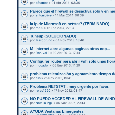
por
bfsantos
» 01 Abr 2014, 03:36
Parece que el firewall se desactiva solo y en
por
antoniolive
» 14 Mar 2014, 06:39
la ip de Microsoft en netstat? (TERMINADO)
por
mdl9
» 12 Ene 2014, 22:13
Tuneup (SOLUCIONADO)
por
Marcbruno
» 04 Nov 2013, 18:46
Mi internet abre algunas paginas otras nop...
por
Dan_val_1
» 19 Abr 2013, 17:14
Configurar router para abrir wifi sólo unas hor
por
mocador
» 06 Ene 2013, 11:29
problema relentización y agotamiento tiempo d
por
elis
» 25 Nov 2012, 19:41
Problema NETSTAT , muy urgente por favor.
por
rojas1990
» 17 Nov 2012, 03:47
NO PUEDO ACCEDER AL FIREWALL DE WIN
por
Natalia_zgz
» 06 Nov 2006, 20:14
AYUDA Ventanas Emergentes