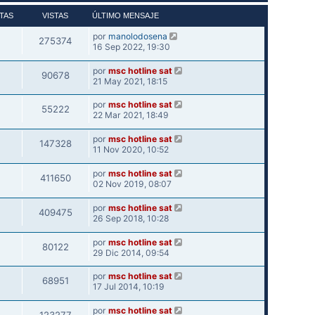
TAS
VISTAS
ÚLTIMO MENSAJE
por
manolodosena
275374
16 Sep 2022, 19:30
por
msc hotline sat
90678
21 May 2021, 18:15
por
msc hotline sat
55222
22 Mar 2021, 18:49
por
msc hotline sat
147328
11 Nov 2020, 10:52
por
msc hotline sat
411650
02 Nov 2019, 08:07
por
msc hotline sat
409475
26 Sep 2018, 10:28
por
msc hotline sat
80122
29 Dic 2014, 09:54
por
msc hotline sat
68951
17 Jul 2014, 10:19
por
msc hotline sat