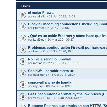
TEMAS
el mejor Firewall
por
camila5c
» 09 Jun 2022, 16:02
Block all incoming connections. Including inbo
por
Privater
» 21 Jun 2016, 05:33
¿Qué es un cable Ethernet y cómo hace que Int
por
LeviDua
» 20 Mar 2021, 09:27
Problemas configuración Firewall por hardwar
por
Hector C
» 07 Nov 2020, 10:48
No inicia servicio Firewall
por
matias iturrez
» 18 Jun 2019, 16:19
SonicWall permitir cierta url
por
cgermanb
» 18 Oct 2016, 21:34
sonicwall ancho de banda
por
rey_rrp
» 09 Mar 2014, 03:06
Get Cheap Adobe Acrobat by the low prices 
por
WRAGREEKIZE
» 16 Jul 2014, 13:46
Bloquear Paginas que empiezan con HTTPS 