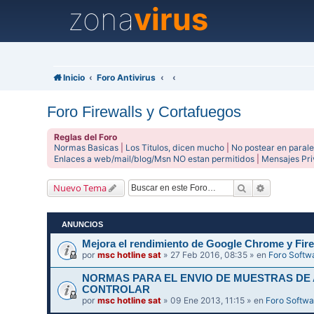
zona
virus
Inicio
Foro Antivirus
Foro Firewalls y Cortafuegos
Reglas del Foro
Normas Basicas
|
Los Titulos, dicen mucho
|
No postear en parale
Enlaces a web/mail/blog/Msn NO estan permitidos
|
Mensajes Pr
Buscar
Búsqueda 
Nuevo Tema
ANUNCIOS
Mejora el rendimiento de Google Chrome y Fire
por
msc hotline sat
» 27 Feb 2016, 08:35 » en
Foro Softw
NORMAS PARA EL ENVIO DE MUESTRAS DE
CONTROLAR
por
msc hotline sat
» 09 Ene 2013, 11:15 » en
Foro Softwa