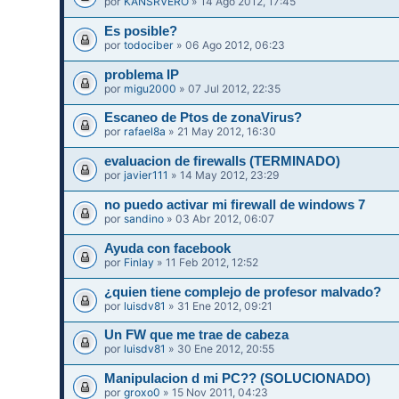
por
KANSRVERO
» 14 Ago 2012, 17:45
Es posible?
por
todociber
» 06 Ago 2012, 06:23
problema IP
por
migu2000
» 07 Jul 2012, 22:35
Escaneo de Ptos de zonaVirus?
por
rafael8a
» 21 May 2012, 16:30
evaluacion de firewalls (TERMINADO)
por
javier111
» 14 May 2012, 23:29
no puedo activar mi firewall de windows 7
por
sandino
» 03 Abr 2012, 06:07
Ayuda con facebook
por
Finlay
» 11 Feb 2012, 12:52
¿quien tiene complejo de profesor malvado?
por
luisdv81
» 31 Ene 2012, 09:21
Un FW que me trae de cabeza
por
luisdv81
» 30 Ene 2012, 20:55
Manipulacion d mi PC?? (SOLUCIONADO)
por
groxo0
» 15 Nov 2011, 04:23