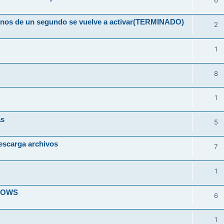
6
 menos de un segundo se vuelve a activar(TERMINADO)
2
1
8
1
as
5
escarga archivos
7
1
DOWS
6
1