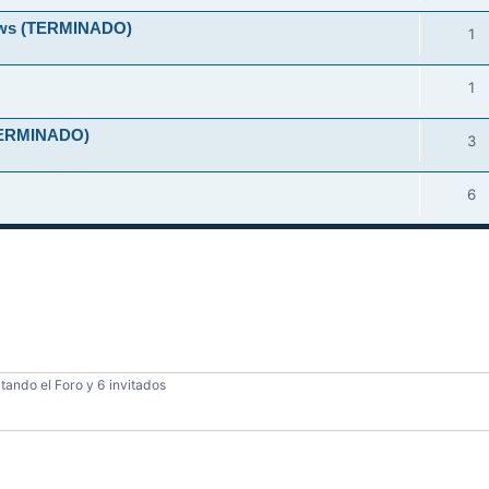
ndows (TERMINADO)
1
1
 (TERMINADO)
3
6
tando el Foro y 6 invitados