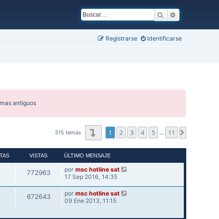
Buscar
Búsqueda ava
Registrarse
Identificarse
emas antiguos
Página
1
de
11
1
2
3
4
5
11
Siguiente
315 temas
…
TAS
VISTAS
ÚLTIMO MENSAJE
por
msc hotline sat
772963
17 Sep 2016, 14:35
por
msc hotline sat
672643
09 Ene 2013, 11:15