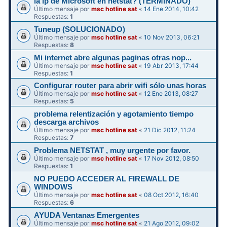
la ip de Microsoft en netstat? (TERMINADO)
Último mensaje por
msc hotline sat
«
14 Ene 2014, 10:42
Respuestas:
1
Tuneup (SOLUCIONADO)
Último mensaje por
msc hotline sat
«
10 Nov 2013, 06:21
Respuestas:
8
Mi internet abre algunas paginas otras nop...
Último mensaje por
msc hotline sat
«
19 Abr 2013, 17:44
Respuestas:
1
Configurar router para abrir wifi sólo unas horas
Último mensaje por
msc hotline sat
«
12 Ene 2013, 08:27
Respuestas:
5
problema relentización y agotamiento tiempo
descarga archivos
Último mensaje por
msc hotline sat
«
21 Dic 2012, 11:24
Respuestas:
7
Problema NETSTAT , muy urgente por favor.
Último mensaje por
msc hotline sat
«
17 Nov 2012, 08:50
Respuestas:
1
NO PUEDO ACCEDER AL FIREWALL DE
WINDOWS
Último mensaje por
msc hotline sat
«
08 Oct 2012, 16:40
Respuestas:
6
AYUDA Ventanas Emergentes
Último mensaje por
msc hotline sat
«
21 Ago 2012, 09:02