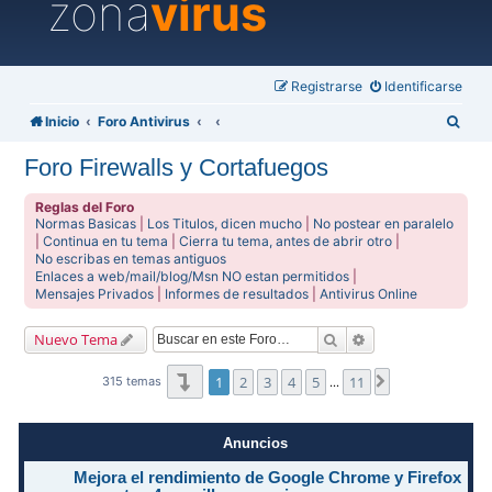
zona
virus
Registrarse
Identificarse
B
Inicio
Foro Antivirus
u
Foro Firewalls y Cortafuegos
s
c
Reglas del Foro
Normas Basicas
|
Los Titulos, dicen mucho
|
No postear en paralelo
a
|
Continua en tu tema
|
Cierra tu tema, antes de abrir otro
|
No escribas en temas antiguos
r
Enlaces a web/mail/blog/Msn NO estan permitidos
|
Mensajes Privados
|
Informes de resultados
|
Antivirus Online
Buscar
Búsqueda avanzad
Nuevo Tema
Página
1
de
11
1
2
3
4
5
11
Siguiente
315 temas
…
Anuncios
Mejora el rendimiento de Google Chrome y Firefox