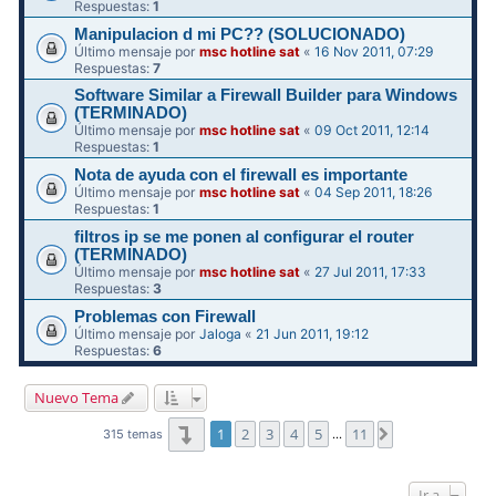
Respuestas:
1
Manipulacion d mi PC?? (SOLUCIONADO)
Último mensaje por
msc hotline sat
«
16 Nov 2011, 07:29
Respuestas:
7
Software Similar a Firewall Builder para Windows
(TERMINADO)
Último mensaje por
msc hotline sat
«
09 Oct 2011, 12:14
Respuestas:
1
Nota de ayuda con el firewall es importante
Último mensaje por
msc hotline sat
«
04 Sep 2011, 18:26
Respuestas:
1
filtros ip se me ponen al configurar el router
(TERMINADO)
Último mensaje por
msc hotline sat
«
27 Jul 2011, 17:33
Respuestas:
3
Problemas con Firewall
Último mensaje por
Jaloga
«
21 Jun 2011, 19:12
Respuestas:
6
Nuevo Tema
Página
1
de
11
1
2
3
4
5
11
Siguiente
315 temas
…
Ir a