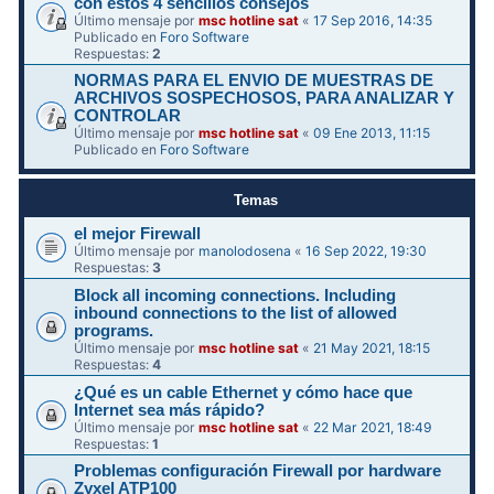
con estos 4 sencillos consejos
Último mensaje por
msc hotline sat
«
17 Sep 2016, 14:35
Publicado en
Foro Software
Respuestas:
2
NORMAS PARA EL ENVIO DE MUESTRAS DE
ARCHIVOS SOSPECHOSOS, PARA ANALIZAR Y
CONTROLAR
Último mensaje por
msc hotline sat
«
09 Ene 2013, 11:15
Publicado en
Foro Software
Temas
el mejor Firewall
Último mensaje por
manolodosena
«
16 Sep 2022, 19:30
Respuestas:
3
Block all incoming connections. Including
inbound connections to the list of allowed
programs.
Último mensaje por
msc hotline sat
«
21 May 2021, 18:15
Respuestas:
4
¿Qué es un cable Ethernet y cómo hace que
Internet sea más rápido?
Último mensaje por
msc hotline sat
«
22 Mar 2021, 18:49
Respuestas:
1
Problemas configuración Firewall por hardware
Zyxel ATP100