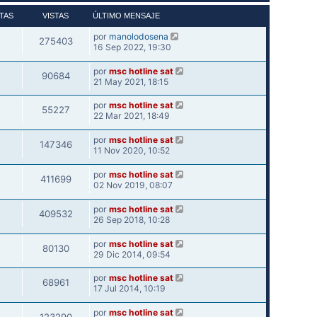
TAS
VISTAS
ÚLTIMO MENSAJE
por
manolodosena
275403
16 Sep 2022, 19:30
por
msc hotline sat
90684
21 May 2021, 18:15
por
msc hotline sat
55227
22 Mar 2021, 18:49
por
msc hotline sat
147346
11 Nov 2020, 10:52
por
msc hotline sat
411699
02 Nov 2019, 08:07
por
msc hotline sat
409532
26 Sep 2018, 10:28
por
msc hotline sat
80130
29 Dic 2014, 09:54
por
msc hotline sat
68961
17 Jul 2014, 10:19
por
msc hotline sat