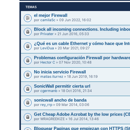
TEMAS
el mejor Firewall
por
camila5c
» 09 Jun 2022, 16:02
Block all incoming connections. Including inbo
por
Privater
» 21 Jun 2016, 05:33
¿Qué es un cable Ethernet y cómo hace que Int
por
LeviDua
» 20 Mar 2021, 09:27
Problemas configuración Firewall por hardwar
por
Hector C
» 07 Nov 2020, 10:48
No inicia servicio Firewall
por
matias iturrez
» 18 Jun 2019, 16:19
SonicWall permitir cierta url
por
cgermanb
» 18 Oct 2016, 21:34
sonicwall ancho de banda
por
rey_rrp
» 09 Mar 2014, 03:06
Get Cheap Adobe Acrobat by the low prices 
por
WRAGREEKIZE
» 16 Jul 2014, 13:46
Bloquear Paginas que empiezan con HTTPS 