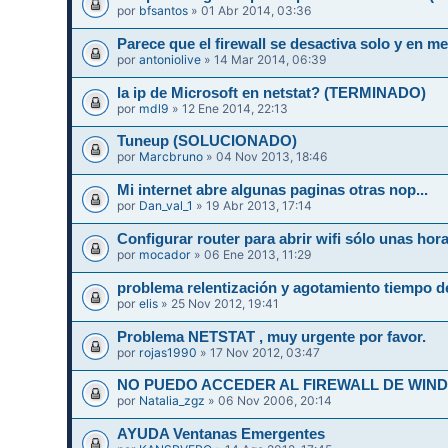
por
bfsantos
» 01 Abr 2014, 03:36
Parece que el firewall se desactiva solo y en
por
antoniolive
» 14 Mar 2014, 06:39
la ip de Microsoft en netstat? (TERMINADO)
por
mdl9
» 12 Ene 2014, 22:13
Tuneup (SOLUCIONADO)
por
Marcbruno
» 04 Nov 2013, 18:46
Mi internet abre algunas paginas otras nop...
por
Dan_val_1
» 19 Abr 2013, 17:14
Configurar router para abrir wifi sólo unas hor
por
mocador
» 06 Ene 2013, 11:29
problema relentización y agotamiento tiempo d
por
elis
» 25 Nov 2012, 19:41
Problema NETSTAT , muy urgente por favor.
por
rojas1990
» 17 Nov 2012, 03:47
NO PUEDO ACCEDER AL FIREWALL DE WIN
por
Natalia_zgz
» 06 Nov 2006, 20:14
AYUDA Ventanas Emergentes