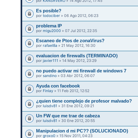
por
KANSRVERO
» 14 Ago 2012, 17:45
Es posible?
por
todociber
» 06 Ago 2012, 06:23
problema IP
por
migu2000
» 07 Jul 2012, 22:35
Escaneo de Ptos de zonaVirus?
por
rafael8a
» 21 May 2012, 16:30
evaluacion de firewalls (TERMINADO)
por
javier111
» 14 May 2012, 23:29
no puedo activar mi firewall de windows 7
por
sandino
» 03 Abr 2012, 06:07
Ayuda con facebook
por
Finlay
» 11 Feb 2012, 12:52
¿quien tiene complejo de profesor malvado?
por
luisdv81
» 31 Ene 2012, 09:21
Un FW que me trae de cabeza
por
luisdv81
» 30 Ene 2012, 20:55
Manipulacion d mi PC?? (SOLUCIONADO)
por
groxo0
» 15 Nov 2011, 04:23