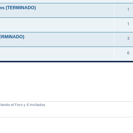
ndows (TERMINADO)
1
1
 (TERMINADO)
3
6
tando el Foro y 4 invitados