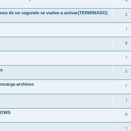
6
 menos de un segundo se vuelve a activar(TERMINADO)
2
1
8
1
as
5
escarga archivos
7
1
DOWS
6
1