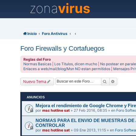
zona
virus
Inicio
Foro Antivirus
Foro Firewalls y Cortafuegos
Reglas del Foro
Normas Basicas
|
Los Titulos, dicen mucho
|
No postear en parale
Enlaces a web/mail/blog/Msn NO estan permitidos
|
Mensajes Pr
Buscar
Búsqueda 
Nuevo Tema
ANUNCIOS
Mejora el rendimiento de Google Chrome y Fire
por
msc hotline sat
» 27 Feb 2016, 08:35 » en
Foro Softw
NORMAS PARA EL ENVIO DE MUESTRAS DE
CONTROLAR
por
msc hotline sat
» 09 Ene 2013, 11:15 » en
Foro Softwa