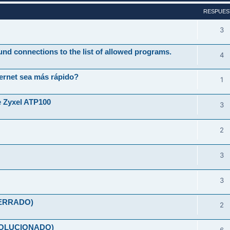
RESPUES
3
und connections to the list of allowed programs.
4
ernet sea más rápido?
1
e Zyxel ATP100
3
2
3
3
(CERRADO)
2
(SOLUCIONADO)