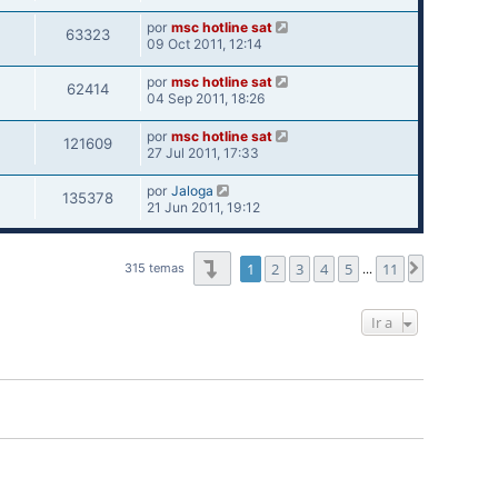
por
msc hotline sat
63323
09 Oct 2011, 12:14
por
msc hotline sat
62414
04 Sep 2011, 18:26
por
msc hotline sat
121609
27 Jul 2011, 17:33
por
Jaloga
135378
21 Jun 2011, 19:12
Página
1
de
11
1
2
3
4
5
11
Siguiente
315 temas
…
Ir a