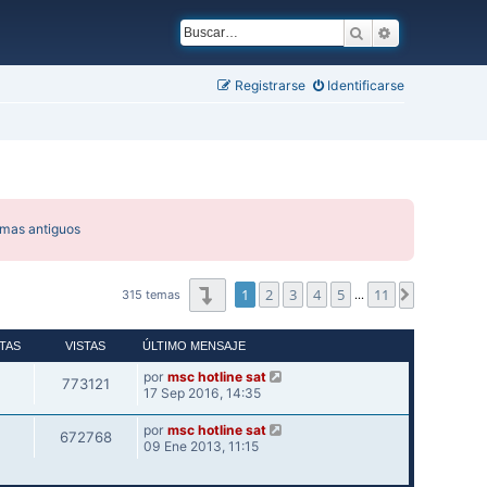
Buscar
Búsqueda ava
Registrarse
Identificarse
emas antiguos
Página
1
de
11
1
2
3
4
5
11
Siguiente
315 temas
…
TAS
VISTAS
ÚLTIMO MENSAJE
por
msc hotline sat
773121
17 Sep 2016, 14:35
por
msc hotline sat
672768
09 Ene 2013, 11:15