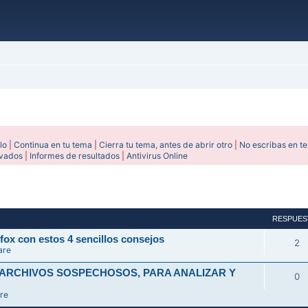
lo
|
Continua en tu tema
|
Cierra tu tema, antes de abrir otro
|
No escribas en t
ivados
|
Informes de resultados
|
Antivirus Online
avanzada
RESPUES
fox con estos 4 sencillos consejos
2
are
 ARCHIVOS SOSPECHOSOS, PARA ANALIZAR Y
0
re