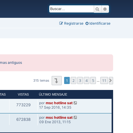
Buscar
Búsqueda ava
Registrarse
Identificarse
emas antiguos
Página
1
de
11
1
2
3
4
5
11
Siguiente
315 temas
…
TAS
VISTAS
ÚLTIMO MENSAJE
por
msc hotline sat
773229
17 Sep 2016, 14:35
por
msc hotline sat
672838
09 Ene 2013, 11:15