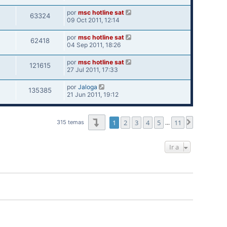
por
msc hotline sat
63324
09 Oct 2011, 12:14
por
msc hotline sat
62418
04 Sep 2011, 18:26
por
msc hotline sat
121615
27 Jul 2011, 17:33
por
Jaloga
135385
21 Jun 2011, 19:12
Página
1
de
11
1
2
3
4
5
11
Siguiente
315 temas
…
Ir a