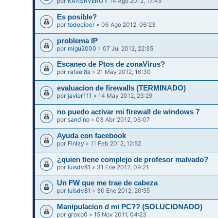
por
KANSRVERO
» 14 Ago 2012, 17:45
Es posible?
por
todociber
» 06 Ago 2012, 06:23
problema IP
por
migu2000
» 07 Jul 2012, 22:35
Escaneo de Ptos de zonaVirus?
por
rafael8a
» 21 May 2012, 16:30
evaluacion de firewalls (TERMINADO)
por
javier111
» 14 May 2012, 23:29
no puedo activar mi firewall de windows 7
por
sandino
» 03 Abr 2012, 06:07
Ayuda con facebook
por
Finlay
» 11 Feb 2012, 12:52
¿quien tiene complejo de profesor malvado?
por
luisdv81
» 31 Ene 2012, 09:21
Un FW que me trae de cabeza
por
luisdv81
» 30 Ene 2012, 20:55
Manipulacion d mi PC?? (SOLUCIONADO)
por
groxo0
» 15 Nov 2011, 04:23