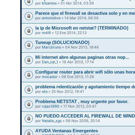
por
bfsantos
» 01 Abr 2014, 03:36
Parece que el firewall se desactiva solo y en
por
antoniolive
» 14 Mar 2014, 06:39
la ip de Microsoft en netstat? (TERMINADO)
por
mdl9
» 12 Ene 2014, 22:13
Tuneup (SOLUCIONADO)
por
Marcbruno
» 04 Nov 2013, 18:46
Mi internet abre algunas paginas otras nop...
por
Dan_val_1
» 19 Abr 2013, 17:14
Configurar router para abrir wifi sólo unas hor
por
mocador
» 06 Ene 2013, 11:29
problema relentización y agotamiento tiempo d
por
elis
» 25 Nov 2012, 19:41
Problema NETSTAT , muy urgente por favor.
por
rojas1990
» 17 Nov 2012, 03:47
NO PUEDO ACCEDER AL FIREWALL DE WIN
por
Natalia_zgz
» 06 Nov 2006, 20:14
AYUDA Ventanas Emergentes