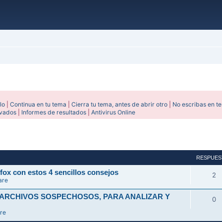
lo
|
Continua en tu tema
|
Cierra tu tema, antes de abrir otro
|
No escribas en t
ivados
|
Informes de resultados
|
Antivirus Online
avanzada
RESPUES
fox con estos 4 sencillos consejos
2
are
 ARCHIVOS SOSPECHOSOS, PARA ANALIZAR Y
0
re