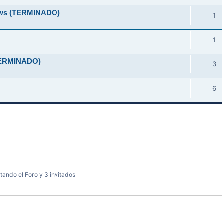
ndows (TERMINADO)
1
1
 (TERMINADO)
3
6
tando el Foro y 3 invitados