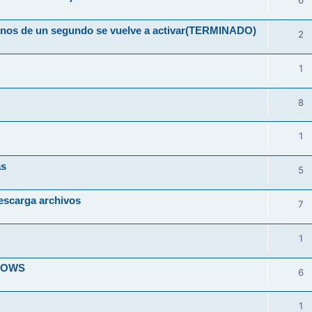
6
 menos de un segundo se vuelve a activar(TERMINADO)
2
1
8
1
as
5
escarga archivos
7
1
DOWS
6
1