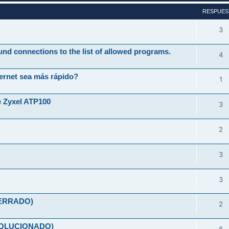
RESPUES
3
und connections to the list of allowed programs.
4
ernet sea más rápido?
1
e Zyxel ATP100
3
2
3
3
(CERRADO)
2
(SOLUCIONADO)