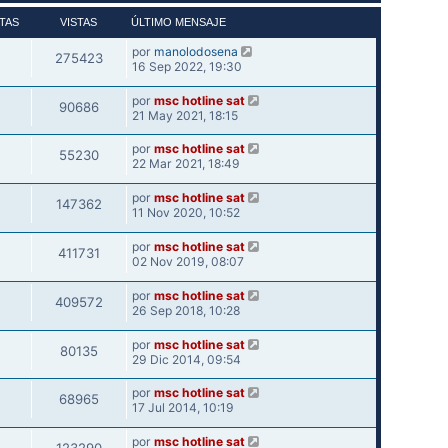
TAS
VISTAS
ÚLTIMO MENSAJE
por
manolodosena
275423
16 Sep 2022, 19:30
por
msc hotline sat
90686
21 May 2021, 18:15
por
msc hotline sat
55230
22 Mar 2021, 18:49
por
msc hotline sat
147362
11 Nov 2020, 10:52
por
msc hotline sat
411731
02 Nov 2019, 08:07
por
msc hotline sat
409572
26 Sep 2018, 10:28
por
msc hotline sat
80135
29 Dic 2014, 09:54
por
msc hotline sat
68965
17 Jul 2014, 10:19
por
msc hotline sat