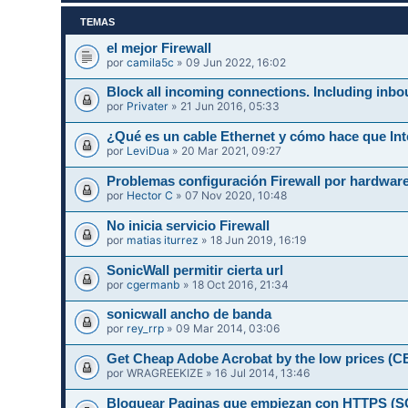
TEMAS
el mejor Firewall
por
camila5c
» 09 Jun 2022, 16:02
Block all incoming connections. Including inbo
por
Privater
» 21 Jun 2016, 05:33
¿Qué es un cable Ethernet y cómo hace que Int
por
LeviDua
» 20 Mar 2021, 09:27
Problemas configuración Firewall por hardwar
por
Hector C
» 07 Nov 2020, 10:48
No inicia servicio Firewall
por
matias iturrez
» 18 Jun 2019, 16:19
SonicWall permitir cierta url
por
cgermanb
» 18 Oct 2016, 21:34
sonicwall ancho de banda
por
rey_rrp
» 09 Mar 2014, 03:06
Get Cheap Adobe Acrobat by the low prices 
por
WRAGREEKIZE
» 16 Jul 2014, 13:46
Bloquear Paginas que empiezan con HTTPS 