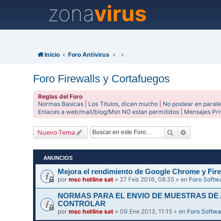
zona
virus
Inicio
Foro Antivirus
Foro Firewalls y Cortafuegos
Reglas del Foro
Normas Basicas
|
Los Titulos, dicen mucho
|
No postear en parale
Enlaces a web/mail/blog/Msn NO estan permitidos
|
Mensajes Pr
Buscar
Búsqueda 
Nuevo Tema
ANUNCIOS
Mejora el rendimiento de Google Chrome y Fire
por
msc hotline sat
» 27 Feb 2016, 08:35 » en
Foro Softw
NORMAS PARA EL ENVIO DE MUESTRAS DE
CONTROLAR
por
msc hotline sat
» 09 Ene 2013, 11:15 » en
Foro Softwa